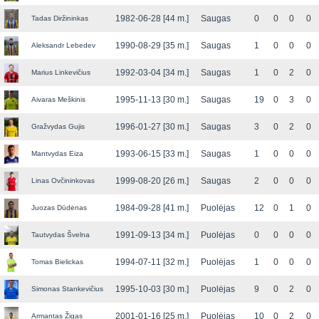
1982-06-28 [44 m.]
Saugas
0
0
0
0
Tadas Diržininkas
1990-08-29 [35 m.]
Saugas
1
0
0
0
Aleksandr Lebedev
1992-03-04 [34 m.]
Saugas
1
0
2
0
Marius Linkevičius
1995-11-13 [30 m.]
Saugas
19
0
3
0
Aivaras Meškinis
1996-01-27 [30 m.]
Saugas
3
0
2
0
Gražvydas Gujis
1993-06-15 [33 m.]
Saugas
1
0
0
0
Mantvydas Eiza
1999-08-20 [26 m.]
Saugas
2
0
0
0
Linas Ovčininkovas
1984-09-28 [41 m.]
Puolėjas
12
0
1
0
Juozas Dūdėnas
1991-09-13 [34 m.]
Puolėjas
0
0
0
0
Tautvydas Švelna
1994-07-11 [32 m.]
Puolėjas
1
0
0
0
Tomas Bielickas
1995-10-03 [30 m.]
Puolėjas
9
0
2
0
Simonas Stankevičius
2001-01-16 [25 m.]
Puolėjas
10
0
2
0
Armantas Žigas