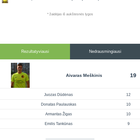
* žaidėjas iš aukštesnės lygos
Rezultatyviausi
Nedrausmingiausi
19
Aivaras Meškinis
Juozas Dūdėnas
12
Donatas Paulauskas
10
Armantas Žigas
10
Emilis Tankūnas
9