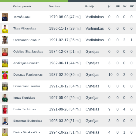
Vardas, pavardė
Gim. data
Pozicija
ĮV.
RP
GK
RK
1979-08-03 [47 m.]
Vartininkas
0
0
0
0
Tomaš Labul
1996-11-17 [29 m.]
Vartininkas
0
0
0
0
Titas Vitkauskas
1991-02-17 [35 m.]
Vartininkas
0
0
2
1
Oleksandr Solohub
1974-12-07 [51 m.]
Gynėjas
0
0
0
0
Ovidijus Skaržauskas
1982-06-11 [44 m.]
Gynėjas
3
0
0
0
Andžejus Romeiko
1987-02-20 [39 m.]
Gynėjas
10
0
2
0
Donatas Paulauskas
1991-10-12 [34 m.]
Gynėjas
0
0
0
0
Domantas Ežerskis
1997-05-04 [29 m.]
Gynėjas
0
0
0
0
Ignas Kunickas
1991-09-26 [34 m.]
Gynėjas
9
0
4
0
Emilis Tankūnas
1995-03-30 [31 m.]
Gynėjas
3
0
0
0
Eimantas Budreckas
1994-10-22 [31 m.]
Gynėjas
4
0
1
0
Darius Vinskevičius