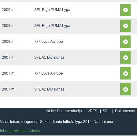
2009 m.
SFL Ergo PUMA Lyga
2008 m.
SFL Ergo PUMA Lyga
2008 m.
7x7 Lyga A grupė
2007 m.
SFL A1 Divizionas
2007 m.
7x7 Lyga A grupė
2007 m.
SFL A2 Divizionas
inLive Dokumentacija
VRFS
SFL
Dokumentai
Visos teisės saugomos. Sekmadienio futbolo lyga 2014. Naudojama
inLeagueAdmin sistema