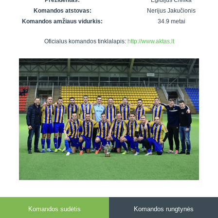
Prezidentas:
Egidijus Civilka
7x7 vasaros
Euro2016
VRFS Futsal
Komandos atstovas:
Nerijus Jakučionis
lyga
Vilnius
Cup
Komandos amžiaus vidurkis:
34.9 metai
Lyga 8x8
Aukštaitijos
Oficialus komandos tinklalapis:
http://www.aktas.lt
Įmonių lyga
senjorų
SFL rudens
čempionatas
taurė
Snaigės taurė
Komandos sudėtis
Komandos rungtynės