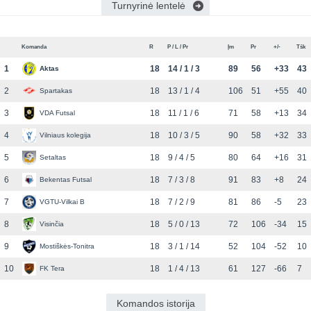
Turnyrinė lentelė
Komanda
R
P / L / Pr
Įm
Pr
+/-
Tšk
1
18
14 / 1 / 3
89
56
+33
43
Aktas
2
18
13 / 1 / 4
106
51
+55
40
Spartakas
3
18
11 / 1 / 6
71
58
+13
34
VDA Futsal
4
18
10 / 3 / 5
90
58
+32
33
Vilniaus kolegija
5
18
9 / 4 / 5
80
64
+16
31
Setaltas
6
18
7 / 3 / 8
91
83
+8
24
Bekentas Futsal
7
18
7 / 2 / 9
81
86
-5
23
VGTU-Vilkai B
8
18
5 / 0 / 13
72
106
-34
15
Visinčia
9
18
3 / 1 / 14
52
104
-52
10
Mostiškės-Tonitra
10
18
1 / 4 / 13
61
127
-66
7
FK Tera
Komandos istorija