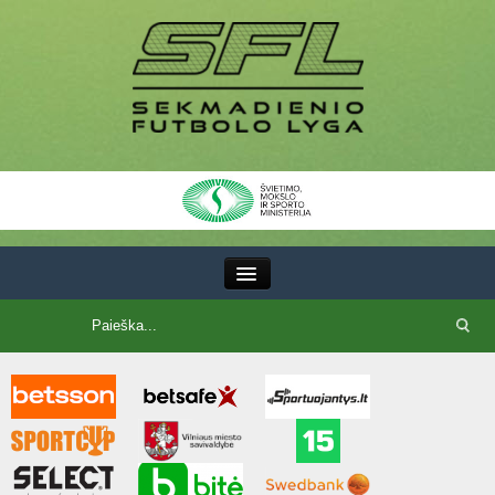
III Lyga
SFL Lyga
SFL taurė
7x7 CUP