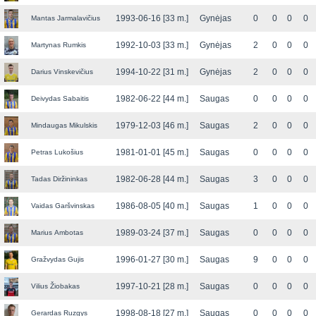
1993-06-16 [33 m.]
Gynėjas
0
0
0
0
Mantas Jarmalavičius
1992-10-03 [33 m.]
Gynėjas
2
0
0
0
Martynas Rumkis
1994-10-22 [31 m.]
Gynėjas
2
0
0
0
Darius Vinskevičius
1982-06-22 [44 m.]
Saugas
0
0
0
0
Deivydas Sabaitis
1979-12-03 [46 m.]
Saugas
2
0
0
0
Mindaugas Mikulskis
1981-01-01 [45 m.]
Saugas
0
0
0
0
Petras Lukošius
1982-06-28 [44 m.]
Saugas
3
0
0
0
Tadas Diržininkas
1986-08-05 [40 m.]
Saugas
1
0
0
0
Vaidas Garšvinskas
1989-03-24 [37 m.]
Saugas
0
0
0
0
Marius Ambotas
1996-01-27 [30 m.]
Saugas
9
0
0
0
Gražvydas Gujis
1997-10-21 [28 m.]
Saugas
0
0
0
0
Vilius Žiobakas
1998-08-18 [27 m.]
Saugas
0
0
0
0
Gerardas Ruzgys