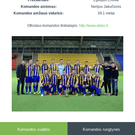
Prezidentas:
Egidijus Civilka
7x7 vasaros
Euro2016
VRFS Futsal
Komandos atstovas:
Nerijus Jakučionis
lyga
Vilnius
Cup
Komandos amžiaus vidurkis:
39.1 metai
Lyga 8x8
Aukštaitijos
Oficialus komandos tinklalapis:
http://www.aktas.lt
Įmonių lyga
senjorų
SFL rudens
čempionatas
taurė
Snaigės taurė
Komandos sudėtis
Komandos rungtynės