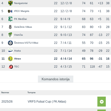
4
22
12 / 2 / 8
74
61
+13
38
Navigatoriai
5
22
12 / 2 / 8
74
73
+1
38
IFEX Margiris
6
22
9 / 4 / 9
68
63
+5
31
FK Medžiai
7
22
9 / 1 / 12
83
80
+3
28
Geležinis Vilkas
8
22
9 / 0 / 13
74
87
-13
27
Visinčia
9
22
7 / 4 / 11
55
70
-15
25
Širvintos-VGTU-Vilkai
10
22
7 / 1 / 14
49
78
-29
22
Ataka
11
22
4 / 4 / 14
65
96
-31
16
Aktas
12
22
4 / 3 / 15
71
118
-47
15
TEC
Komandos istorija
Sezonas
Turnyras
2025/26
VRFS Futsal Cup ( FK Aktas)