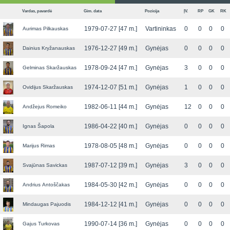
Vardas, pavardė
Gim. data
Pozicija
ĮV.
RP
GK
RK
1979-07-27 [47 m.]
Vartininkas
0
0
0
0
Aurimas Pilkauskas
1976-12-27 [49 m.]
Gynėjas
0
0
0
0
Dainius Kryžanauskas
1978-09-24 [47 m.]
Gynėjas
3
0
0
0
Gelminas Skaržauskas
1974-12-07 [51 m.]
Gynėjas
1
0
0
0
Ovidijus Skaržauskas
1982-06-11 [44 m.]
Gynėjas
12
0
0
0
Andžejus Romeiko
1986-04-22 [40 m.]
Gynėjas
0
0
0
0
Ignas Šapola
1978-08-05 [48 m.]
Gynėjas
0
0
0
0
Marijus Rimas
1987-07-12 [39 m.]
Gynėjas
3
0
0
0
Svajūnas Savickas
1984-05-30 [42 m.]
Gynėjas
0
0
0
0
Andrius Antoščakas
1984-12-12 [41 m.]
Gynėjas
0
0
0
0
Mindaugas Pajuodis
1990-07-14 [36 m.]
Gynėjas
0
0
0
0
Gajus Turkovas