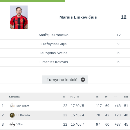
12
Marius Linkevičius
Andžejus Romeiko
12
Gražvydas Gujis
9
Tautvydas Švelna
6
Eimantas Kotovas
6
Turnyrinė lentelė
Komanda
R
P / L / Pr
Įm
Pr
+/-
Tšk
1
22
17 / 0 / 5
117
69
+48
51
MV Team
2
22
15 / 3 / 4
70
42
+28
48
El Dorado
3
22
15 / 0 / 7
97
60
+37
45
Viltis