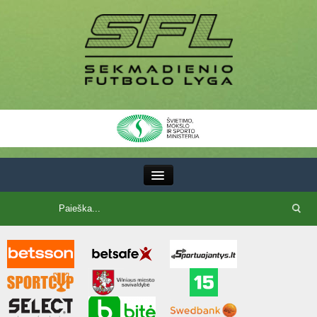
III Lyga
SFL Lyga
SFL taurė
7x7 CUP