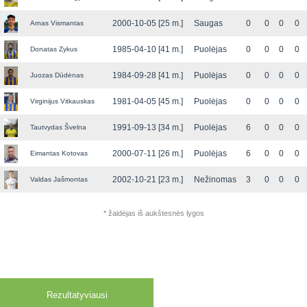
2000-10-05 [25 m.]
Saugas
0
0
0
0
Arnas Vismantas
1985-04-10 [41 m.]
Puolėjas
0
0
0
0
Donatas Zykus
1984-09-28 [41 m.]
Puolėjas
0
0
0
0
Juozas Dūdėnas
1981-04-05 [45 m.]
Puolėjas
0
0
0
0
Virginijus Vitkauskas
1991-09-13 [34 m.]
Puolėjas
6
0
0
0
Tautvydas Švelna
2000-07-11 [26 m.]
Puolėjas
6
0
0
0
Eimantas Kotovas
2002-10-21 [23 m.]
Nežinomas
3
0
0
0
Valdas Jašmontas
* žaidėjas iš aukštesnės lygos
Rezultatyviausi