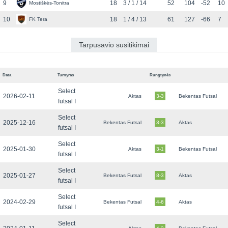
9
18
3 / 1 / 14
52
104
-52
10
Mostiškės-Tonitra
10
18
1 / 4 / 13
61
127
-66
7
FK Tera
Tarpusavio susitikimai
Data
Turnyras
Rungtynės
Select
2026-02-11
Aktas
3-3
Bekentas Futsal
futsal I
Select
2025-12-16
Bekentas Futsal
3-3
Aktas
futsal I
Select
2025-01-30
Aktas
3-1
Bekentas Futsal
futsal I
Select
2025-01-27
Bekentas Futsal
8-3
Aktas
futsal I
Select
2024-02-29
Bekentas Futsal
4-6
Aktas
futsal I
Select