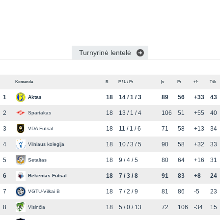
Turnyrinė lentelė
Komanda
R
P / L / Pr
Įv
Pr
+/-
Tšk
1
18
14 / 1 / 3
89
56
+33
43
Aktas
2
18
13 / 1 / 4
106
51
+55
40
Spartakas
3
18
11 / 1 / 6
71
58
+13
34
VDA Futsal
4
18
10 / 3 / 5
90
58
+32
33
Vilniaus kolegija
5
18
9 / 4 / 5
80
64
+16
31
Setaltas
6
18
7 / 3 / 8
91
83
+8
24
Bekentas Futsal
7
18
7 / 2 / 9
81
86
-5
23
VGTU-Vilkai B
8
18
5 / 0 / 13
72
106
-34
15
Visinčia