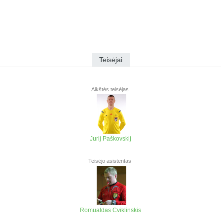
Teisėjai
Aikštės teisėjas
Jurij Paškovskij
Teisėjo asistentas
Romualdas Cviklinskis