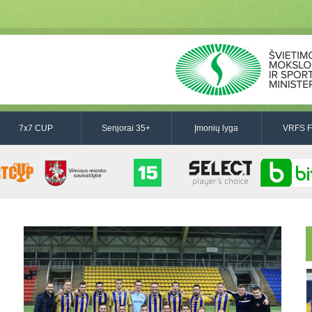
7x7 CUP
Senjorai 35+
Įmonių lyga
VRFS F