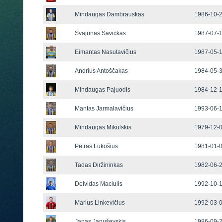
Mindaugas Dambrauskas
1986-10-2
Svajūnas Savickas
1987-07-1
Eimantas Nasutavičius
1987-05-1
Andrius Antoščakas
1984-05-3
Mindaugas Pajuodis
1984-12-1
Mantas Jarmalavičius
1993-06-1
Mindaugas Mikulskis
1979-12-0
Petras Lukošius
1981-01-0
Tadas Diržininkas
1982-06-2
Deividas Maciulis
1992-10-1
Marius Linkevičius
1992-03-0
Janas Januševskis
1986-09-2