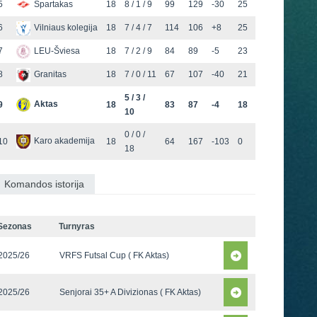
5
Spartakas
18
8 / 1 / 9
99
129
-30
25
6
Vilniaus kolegija
18
7 / 4 / 7
114
106
+8
25
7
LEU-Šviesa
18
7 / 2 / 9
84
89
-5
23
8
Granitas
18
7 / 0 / 11
67
107
-40
21
5 / 3 /
Aktas
9
18
83
87
-4
18
10
0 / 0 /
Karo akademija
10
18
64
167
-103
0
18
Komandos istorija
Sezonas
Turnyras
2025/26
VRFS Futsal Cup ( FK Aktas)
2025/26
Senjorai 35+ A Divizionas ( FK Aktas)