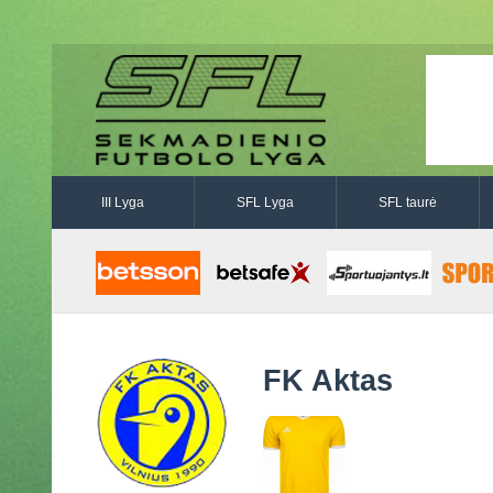
III Lyga
SFL Lyga
SFL taurė
FK Aktas