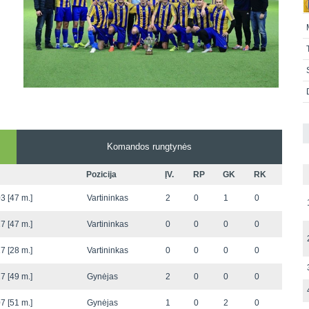
Komandos rungtynės
Pozicija
ĮV.
RP
GK
RK
3 [47 m.]
Vartininkas
2
0
1
0
7 [47 m.]
Vartininkas
0
0
0
0
7 [28 m.]
Vartininkas
0
0
0
0
7 [49 m.]
Gynėjas
2
0
0
0
7 [51 m.]
Gynėjas
1
0
2
0