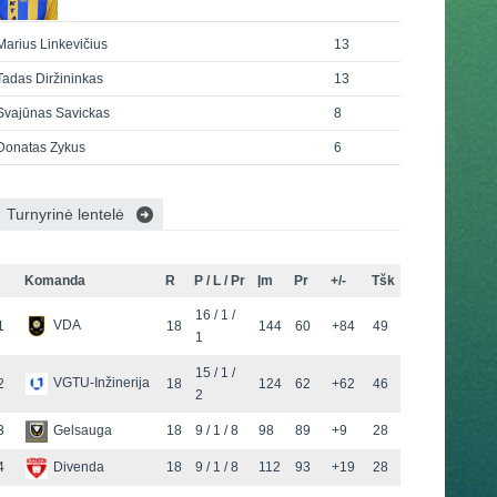
Marius Linkevičius
13
Tadas Diržininkas
13
Svajūnas Savickas
8
Donatas Zykus
6
Turnyrinė lentelė
Komanda
R
P / L / Pr
Įm
Pr
+/-
Tšk
16 / 1 /
VDA
1
18
144
60
+84
49
1
15 / 1 /
VGTU-Inžinerija
2
18
124
62
+62
46
2
3
Gelsauga
18
9 / 1 / 8
98
89
+9
28
4
Divenda
18
9 / 1 / 8
112
93
+19
28