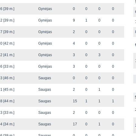
6 [39 m.]
Gynėjas
0
0
0
0
2 [39 m.]
Gynėjas
9
1
0
0
7 [39 m.]
Gynėjas
2
0
0
0
0 [42 m.]
Gynėjas
4
0
0
0
2 [41 m.]
Gynėjas
3
0
3
0
6 [33 m.]
Gynėjas
3
0
0
0
3 [46 m.]
Saugas
0
0
0
0
1 [45 m.]
Saugas
2
0
1
0
8 [44 m.]
Saugas
15
1
1
1
3 [33 m.]
Saugas
2
0
0
0
4 [34 m.]
Saugas
17
0
1
0
6 [39 m.]
Saugas
0
0
0
0