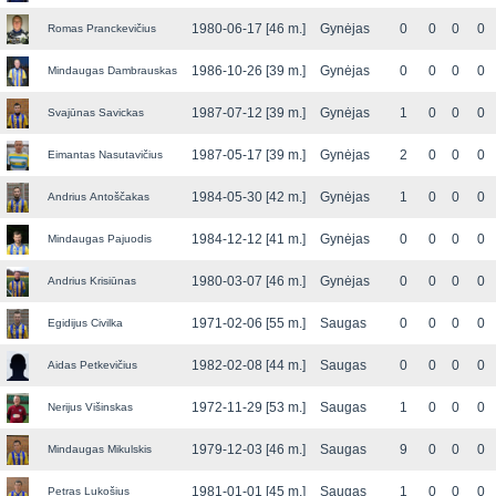
1980-06-17 [46 m.]
Gynėjas
0
0
0
0
Romas Pranckevičius
1986-10-26 [39 m.]
Gynėjas
0
0
0
0
Mindaugas Dambrauskas
1987-07-12 [39 m.]
Gynėjas
1
0
0
0
Svajūnas Savickas
1987-05-17 [39 m.]
Gynėjas
2
0
0
0
Eimantas Nasutavičius
1984-05-30 [42 m.]
Gynėjas
1
0
0
0
Andrius Antoščakas
1984-12-12 [41 m.]
Gynėjas
0
0
0
0
Mindaugas Pajuodis
1980-03-07 [46 m.]
Gynėjas
0
0
0
0
Andrius Krisiūnas
1971-02-06 [55 m.]
Saugas
0
0
0
0
Egidijus Civilka
1982-02-08 [44 m.]
Saugas
0
0
0
0
Aidas Petkevičius
1972-11-29 [53 m.]
Saugas
1
0
0
0
Nerijus Višinskas
1979-12-03 [46 m.]
Saugas
9
0
0
0
Mindaugas Mikulskis
1981-01-01 [45 m.]
Saugas
1
0
0
0
Petras Lukošius