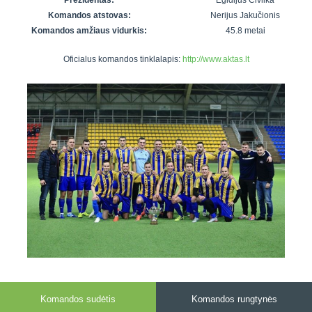
Prezidentas:
Egidijus Civilka
7x7 vasaros
Euro2016
VRFS Futsal
Komandos atstovas:
Nerijus Jakučionis
lyga
Vilnius
Cup
Komandos amžiaus vidurkis:
45.8 metai
Lyga 8x8
Aukštaitijos
Oficialus komandos tinklalapis:
http://www.aktas.lt
Įmonių lyga
senjorų
SFL rudens
čempionatas
taurė
Snaigės taurė
Komandos sudėtis
Komandos rungtynės