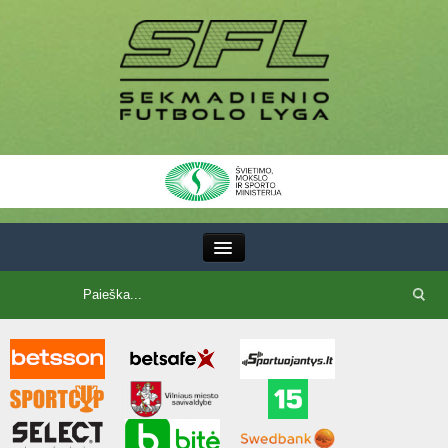
III Lyga
SFL Lyga
SFL taurė
7x7 CUP