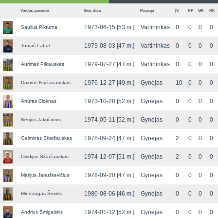
Vardas, pavardė
Gim. data
Pozicija
ĮV.
RP
GK
RK
1973-06-15 [53 m.]
Vartininkas
0
0
0
0
Saulius Pikturna
1979-08-03 [47 m.]
Vartininkas
0
0
0
0
Tomaš Labul
1979-07-27 [47 m.]
Vartininkas
0
0
0
0
Aurimas Pilkauskas
1976-12-27 [49 m.]
Gynėjas
10
0
0
0
Dainius Kryžanauskas
1973-10-28 [52 m.]
Gynėjas
0
0
0
0
Artūras Cicėnas
1974-05-11 [52 m.]
Gynėjas
0
0
0
0
Nerijus Jakučionis
1978-09-24 [47 m.]
Gynėjas
2
0
0
0
Gelminas Skaržauskas
1974-12-07 [51 m.]
Gynėjas
2
0
0
0
Ovidijus Skaržauskas
1978-09-20 [47 m.]
Gynėjas
0
0
0
0
Marijus Januškevičius
1980-08-06 [46 m.]
Gynėjas
0
0
0
0
Mindaugas Šnioka
1974-01-12 [52 m.]
Gynėjas
0
0
0
0
Andrius Šmigelskis