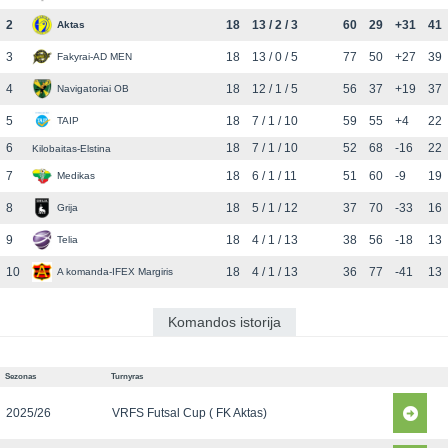
2
18
13 / 2 / 3
60
29
+31
41
Aktas
3
18
13 / 0 / 5
77
50
+27
39
Fakyrai-AD MEN
4
18
12 / 1 / 5
56
37
+19
37
Navigatoriai OB
5
18
7 / 1 / 10
59
55
+4
22
TAIP
6
18
7 / 1 / 10
52
68
-16
22
Kilobaitas-Elstina
7
18
6 / 1 / 11
51
60
-9
19
Medikas
8
18
5 / 1 / 12
37
70
-33
16
Grija
9
18
4 / 1 / 13
38
56
-18
13
Telia
10
18
4 / 1 / 13
36
77
-41
13
A komanda-IFEX Margiris
Komandos istorija
Sezonas
Turnyras
2025/26
VRFS Futsal Cup ( FK Aktas)