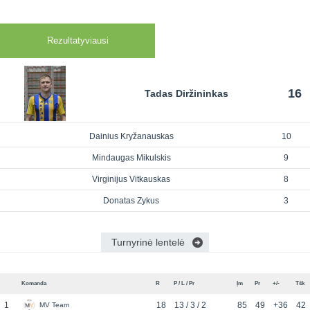
Rezultatyviausi
16
Tadas Diržininkas
Dainius Kryžanauskas
10
Mindaugas Mikulskis
9
Virginijus Vitkauskas
8
Donatas Zykus
3
Turnyrinė lentelė
Komanda
R
P / L / Pr
Įm
Pr
+/-
Tšk
1
18
13 / 3 / 2
85
49
+36
42
MV Team