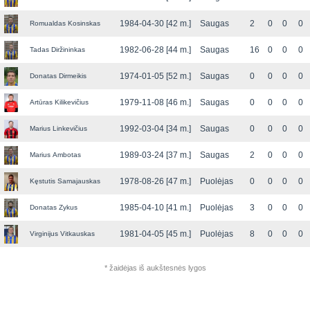
1984-04-30 [42 m.]
Saugas
2
0
0
0
Romualdas Kosinskas
1982-06-28 [44 m.]
Saugas
16
0
0
0
Tadas Diržininkas
1974-01-05 [52 m.]
Saugas
0
0
0
0
Donatas Dirmeikis
1979-11-08 [46 m.]
Saugas
0
0
0
0
Artūras Kilikevičius
1992-03-04 [34 m.]
Saugas
0
0
0
0
Marius Linkevičius
1989-03-24 [37 m.]
Saugas
2
0
0
0
Marius Ambotas
1978-08-26 [47 m.]
Puolėjas
0
0
0
0
Kęstutis Samajauskas
1985-04-10 [41 m.]
Puolėjas
3
0
0
0
Donatas Zykus
1981-04-05 [45 m.]
Puolėjas
8
0
0
0
Virginijus Vitkauskas
* žaidėjas iš aukštesnės lygos