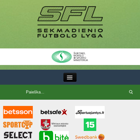
III Lyga
SFL Lyga
SFL taurė
7x7 CUP