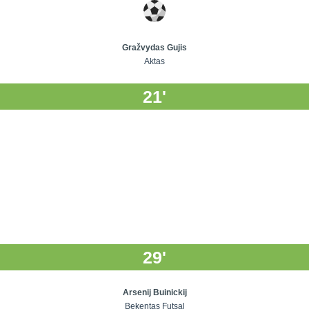
Gražvydas Gujis
Aktas
21'
29'
Arsenij Buinickij
Bekentas Futsal