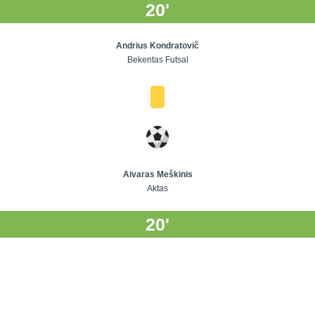
20'
Andrius Kondratovič
Bekentas Futsal
Aivaras Meškinis
Aktas
20'