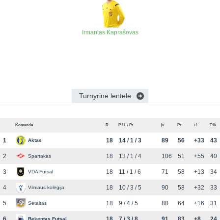
Irmantas Kaprašovas
Turnyrinė lentelė
Komanda
R
P / L / Pr
Įv
Pr
+/-
Tšk
1
18
14 / 1 / 3
89
56
+33
43
Aktas
2
18
13 / 1 / 4
106
51
+55
40
Spartakas
3
18
11 / 1 / 6
71
58
+13
34
VDA Futsal
4
18
10 / 3 / 5
90
58
+32
33
Vilniaus kolegija
5
18
9 / 4 / 5
80
64
+16
31
Setaltas
6
18
7 / 3 / 8
91
83
+8
24
Bekentas Futsal