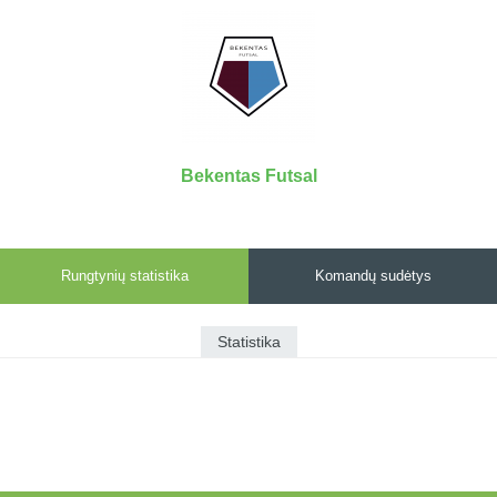
7x7 vasaros
Euro2016
VRFS Futsal
lyga
Vilnius
Cup
Lyga 8x8
Aukštaitijos
Įmonių lyga
senjorų
SFL rudens
čempionatas
taurė
Bekentas Futsal
Snaigės taurė
Rungtynių statistika
Komandų sudėtys
Statistika