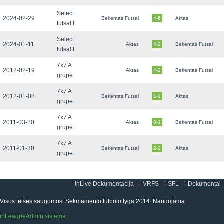
Select
2024-02-29
Bekentas Futsal
4-6
Aktas
futsal I
Select
2024-01-11
Aktas
4-2
Bekentas Futsal
futsal I
7x7 A
2012-02-19
Aktas
4-2
Bekentas Futsal
grupė
7x7 A
2012-01-08
Bekentas Futsal
1-1
Aktas
grupė
7x7 A
2011-03-20
Aktas
3-1
Bekentas Futsal
grupė
7x7 A
2011-01-30
Bekentas Futsal
2-2
Aktas
grupė
inLive Dokumentacija
VRFS
SFL
Dokumentai
Visos teisės saugomos. Sekmadienio futbolo lyga 2014. Naudojama
inLeagueAdmin sistema