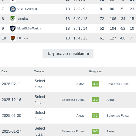
7
18
7 / 2 / 9
81
86
-5
23
VGTU-Vilkai B
8
18
5 / 0 / 13
72
106
-34
15
Visinčia
9
18
3 / 1 / 14
52
104
-52
10
Mostiškės-Tonitra
10
18
1 / 4 / 13
61
127
-66
7
FK Tera
Tarpusavio susitikimai
Data
Turnyras
Rungtynės
Select
2026-02-11
Aktas
3-3
Bekentas Futsal
futsal I
Select
2025-12-16
Bekentas Futsal
3-3
Aktas
futsal I
Select
2025-01-30
Aktas
3-1
Bekentas Futsal
futsal I
Select
2025-01-27
Bekentas Futsal
8-3
Aktas
futsal I