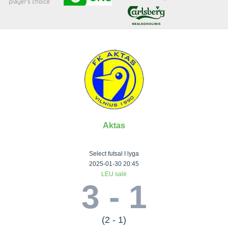
Senjorai 35+
Įmonių lyga
VRFS Futsal
Visi turnyrai
Aktas
Lauko
Vaikų ir
Senjorų ir
Vilniaus
futbolas
moterų
salės
futbolas
Select futsal I lyga
futbolas
futbolas
II Lyga
Vilnius World
2025-01-30 20:45
LEU salė
III Lyga
Cup
Vaikų lyga
Senjorai 35+
3 - 1
SFL Lyga
Mini futbolo
Senjorai 45+
Moterų lyga
SFL taurė
lyga‎
Futsal 45+
VRFS Taurė
Vasaros futbolo
VRFS Futsal
(2 - 1)
7x7 CUP
lyga
Select II