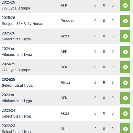
2025/26
AFK
0
0
0
7x7 Lyga B grupė
2025/26
Pressas
0
0
0
Senjorai 35+ B divizionas
2025/26
Aktas
0
0
0
Select futsal I lyga
2024 m.
AFK
0
0
0
Vilniaus m. III Lyga
2024/25
AFK
0
0
0
7x7 Lyga B grupė
2024/25
Aktas
0
0
0
Select futsal I lyga
2023 m.
AFK
0
0
0
Vilniaus m. III Lyga
2023/24
Aktas
0
0
0
Select futsal I lyga
2022/23
Aktas
2
0
0
Select futsal I lyga