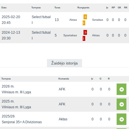
Data
Turnyras
Turas
Rungtynės
Įv.
RP
GK
RK
2025-02-20
Select futsal
3-
13
0
0
0
0
Aktas
Setaltas
20:45
I
3
2024-12-13
Select futsal
3-
5
0
0
0
0
Spartakas
Aktas
20:30
I
1
Žaidėjo istorija
Turnyras
Komanda
Įv
G
R
2026 m.
AFK
0
0
0
Vilniaus m. III Lyga
2025 m.
AFK
0
0
0
Vilniaus m. III Lyga
2025/26
Aktas
0
0
0
Senjorai 35+ A Divizionas