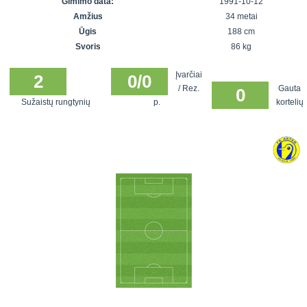
Gimimo data:
1991-10-12
7x7 vasaros
Euro2016
VRFS Futsal
Amžius
34 metai
lyga
Vilnius
Cup
Ūgis
188 cm
Lyga 8x8
Aukštaitijos
Svoris
86 kg
Įmonių lyga
senjorų
Įvarčiai
SFL rudens
2
0/0
čempionatas
/ Rez.
Gauta
0
taurė
Sužaistų rungtynių
p.
kortelių
Snaigės taurė