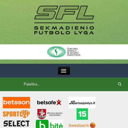
III Lyga
SFL Lyga
SFL taurė
7x7 CUP