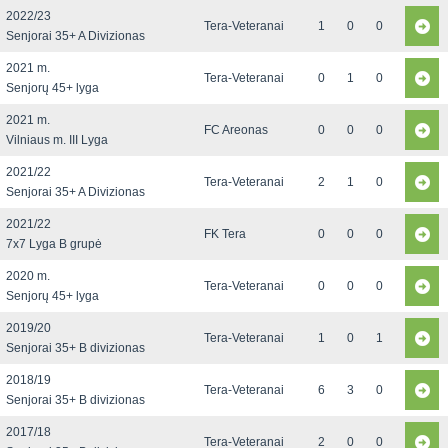
2022/23
Tera-Veteranai
1
0
0
Senjorai 35+ A Divizionas
2021 m.
Tera-Veteranai
0
1
0
Senjorų 45+ lyga
2021 m.
FC Areonas
0
0
0
Vilniaus m. III Lyga
2021/22
Tera-Veteranai
2
1
0
Senjorai 35+ A Divizionas
2021/22
FK Tera
0
0
0
7x7 Lyga B grupė
2020 m.
Tera-Veteranai
0
0
0
Senjorų 45+ lyga
2019/20
Tera-Veteranai
1
0
1
Senjorai 35+ B divizionas
2018/19
Tera-Veteranai
6
3
0
Senjorai 35+ B divizionas
2017/18
Tera-Veteranai
2
0
0