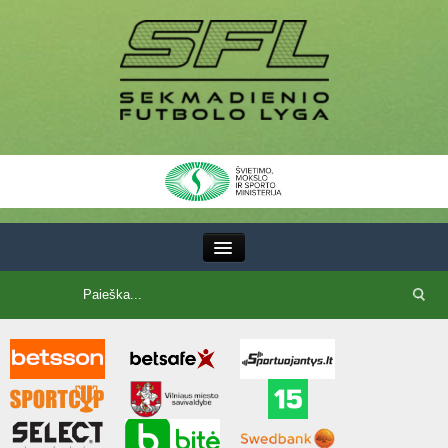
III Lyga
SFL Lyga
SFL taurė
7x7 CUP