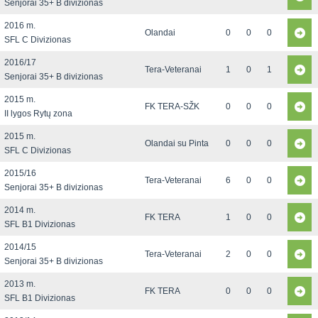
Senjorai 35+ B divizionas
2016 m.
Olandai
0
0
0
SFL C Divizionas
2016/17
Tera-Veteranai
1
0
1
Senjorai 35+ B divizionas
2015 m.
FK TERA-SŽK
0
0
0
II lygos Rytų zona
2015 m.
Olandai su Pinta
0
0
0
SFL C Divizionas
2015/16
Tera-Veteranai
6
0
0
Senjorai 35+ B divizionas
2014 m.
FK TERA
1
0
0
SFL B1 Divizionas
2014/15
Tera-Veteranai
2
0
0
Senjorai 35+ B divizionas
2013 m.
FK TERA
0
0
0
SFL B1 Divizionas