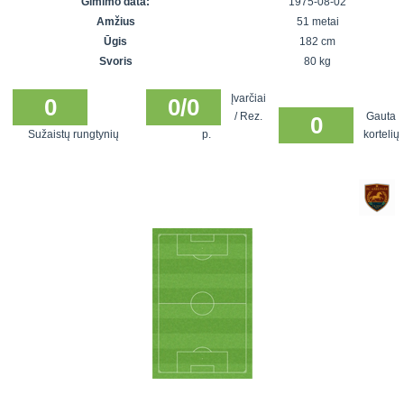
Gimimo data:
1975-08-02
7x7 vasaros
Euro2016
VRFS Futsal
Amžius
51 metai
lyga
Vilnius
Cup
Ūgis
182 cm
Lyga 8x8
Aukštaitijos
Svoris
80 kg
Įmonių lyga
senjorų
Įvarčiai
SFL rudens
0
0/0
čempionatas
/ Rez.
Gauta
0
taurė
Sužaistų rungtynių
p.
kortelių
Snaigės taurė