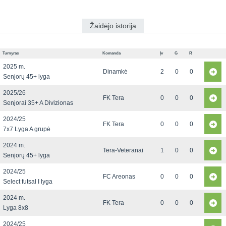
Žaidėjo istorija
Turnyras
Komanda
Įv
G
R
2025 m.
Dinamkė
2
0
0
Senjorų 45+ lyga
2025/26
FK Tera
0
0
0
Senjorai 35+ A Divizionas
2024/25
FK Tera
0
0
0
7x7 Lyga A grupė
2024 m.
Tera-Veteranai
1
0
0
Senjorų 45+ lyga
2024/25
FC Areonas
0
0
0
Select futsal I lyga
2024 m.
FK Tera
0
0
0
Lyga 8x8
2024/25