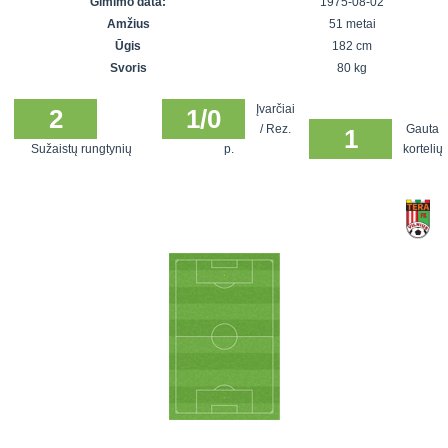
Gimimo data:
1975-08-02
7x7 vasaros
Euro2016
VRFS Futsal
Amžius
51 metai
lyga
Vilnius
Cup
Ūgis
182 cm
Lyga 8x8
Aukštaitijos
Svoris
80 kg
Įmonių lyga
senjorų
Įvarčiai
SFL rudens
2
1/0
čempionatas
/ Rez.
Gauta
1
taurė
Sužaistų rungtynių
p.
kortelių
Snaigės taurė