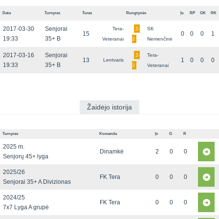
Data
Turnyras
Turas
Rungtynės
Įv.
RP
GK
RK
2017-03-30
Senjorai
Tera-
2-
SK
15
0
0
0
1
19:33
35+ B
Veteranai
2
Nemenčinė
2017-03-16
Senjorai
2-
Tera-
13
1
0
0
0
Lentvaris
19:33
35+ B
2
Veteranai
Žaidėjo istorija
Turnyras
Komanda
Įv
G
R
2025 m.
Dinamkė
2
0
0
Senjorų 45+ lyga
2025/26
FK Tera
0
0
0
Senjorai 35+ A Divizionas
2024/25
FK Tera
0
0
0
7x7 Lyga A grupė