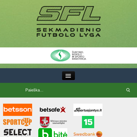
III Lyga
SFL Lyga
SFL taurė
7x7 CUP