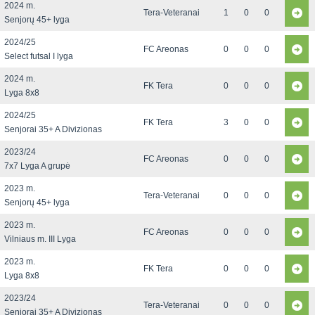
2024 m.
Tera-Veteranai
1
0
0
Senjorų 45+ lyga
2024/25
FC Areonas
0
0
0
Select futsal I lyga
2024 m.
FK Tera
0
0
0
Lyga 8x8
2024/25
FK Tera
3
0
0
Senjorai 35+ A Divizionas
2023/24
FC Areonas
0
0
0
7x7 Lyga A grupė
2023 m.
Tera-Veteranai
0
0
0
Senjorų 45+ lyga
2023 m.
FC Areonas
0
0
0
Vilniaus m. III Lyga
2023 m.
FK Tera
0
0
0
Lyga 8x8
2023/24
Tera-Veteranai
0
0
0
Senjorai 35+ A Divizionas