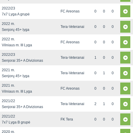
2022/23
FC Areonas
0
0
0
7x7 Lyga A grupė
2022 m.
Tera-Veteranai
0
0
0
Senjorų 45+ lyga
2022 m.
FC Areonas
0
0
0
Vilniaus m. III Lyga
2022/23
Tera-Veteranai
1
0
0
Senjorai 35+ A Divizionas
2021 m.
Tera-Veteranai
0
1
0
Senjorų 45+ lyga
2021 m.
FC Areonas
0
0
0
Vilniaus m. III Lyga
2021/22
Tera-Veteranai
2
1
0
Senjorai 35+ A Divizionas
2021/22
FK Tera
0
0
0
7x7 Lyga B grupė
2020 m.