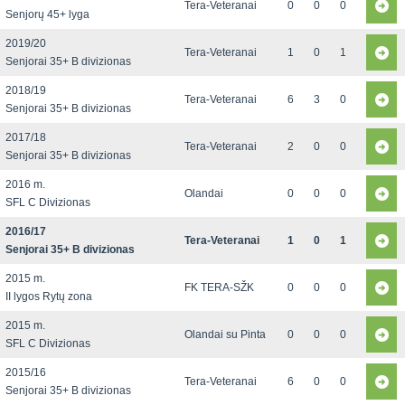
Tera-Veteranai
0
0
0
Senjorų 45+ lyga
2019/20
Tera-Veteranai
1
0
1
Senjorai 35+ B divizionas
2018/19
Tera-Veteranai
6
3
0
Senjorai 35+ B divizionas
2017/18
Tera-Veteranai
2
0
0
Senjorai 35+ B divizionas
2016 m.
Olandai
0
0
0
SFL C Divizionas
2016/17
Tera-Veteranai
1
0
1
Senjorai 35+ B divizionas
2015 m.
FK TERA-SŽK
0
0
0
II lygos Rytų zona
2015 m.
Olandai su Pinta
0
0
0
SFL C Divizionas
2015/16
Tera-Veteranai
6
0
0
Senjorai 35+ B divizionas