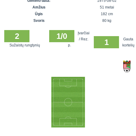
Gimimo data:
1975-08-02
7x7 vasaros
Euro2016
VRFS Futsal
Amžius
51 metai
lyga
Vilnius
Cup
Ūgis
182 cm
Lyga 8x8
Aukštaitijos
Svoris
80 kg
Įmonių lyga
senjorų
Įvarčiai
SFL rudens
2
1/0
čempionatas
/ Rez.
Gauta
1
taurė
Sužaistų rungtynių
p.
kortelių
Snaigės taurė