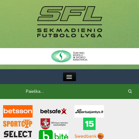
III Lyga
SFL Lyga
SFL taurė
7x7 CUP