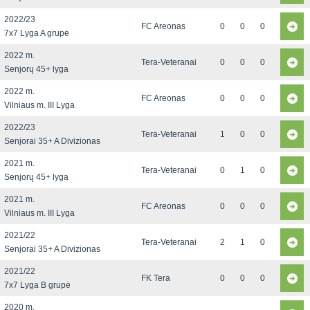
2022/23
FC Areonas
0
0
0
7x7 Lyga A grupė
2022 m.
Tera-Veteranai
0
0
0
Senjorų 45+ lyga
2022 m.
FC Areonas
0
0
0
Vilniaus m. III Lyga
2022/23
Tera-Veteranai
1
0
0
Senjorai 35+ A Divizionas
2021 m.
Tera-Veteranai
0
1
0
Senjorų 45+ lyga
2021 m.
FC Areonas
0
0
0
Vilniaus m. III Lyga
2021/22
Tera-Veteranai
2
1
0
Senjorai 35+ A Divizionas
2021/22
FK Tera
0
0
0
7x7 Lyga B grupė
2020 m.