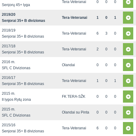
Tera-Veteranai
0
0
0
Senjorų 45+ lyga
2019/20
Tera-Veteranai
1
0
1
Senjorai 35+ B divizionas
2018/19
Tera-Veteranai
6
3
0
Senjorai 35+ B divizionas
2017/18
Tera-Veteranai
2
0
0
Senjorai 35+ B divizionas
2016 m.
Olandai
0
0
0
SFL C Divizionas
2016/17
Tera-Veteranai
1
0
1
Senjorai 35+ B divizionas
2015 m.
FK TERA-SŽK
0
0
0
II lygos Rytų zona
2015 m.
Olandai su Pinta
0
0
0
SFL C Divizionas
2015/16
Tera-Veteranai
6
0
0
Senjorai 35+ B divizionas