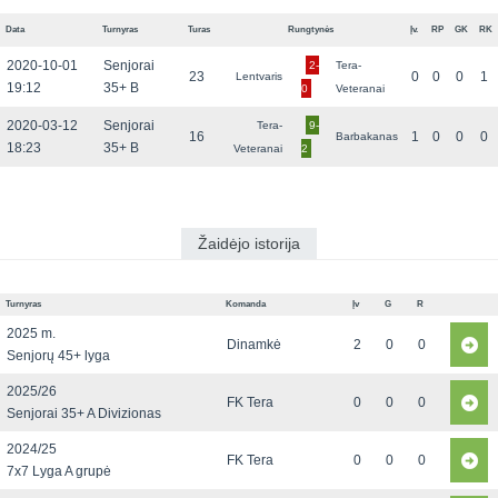
Data
Turnyras
Turas
Rungtynės
Įv.
RP
GK
RK
2020-10-01
Senjorai
2-
Tera-
23
0
0
0
1
Lentvaris
19:12
35+ B
0
Veteranai
2020-03-12
Senjorai
Tera-
9-
16
1
0
0
0
Barbakanas
18:23
35+ B
Veteranai
2
Žaidėjo istorija
Turnyras
Komanda
Įv
G
R
2025 m.
Dinamkė
2
0
0
Senjorų 45+ lyga
2025/26
FK Tera
0
0
0
Senjorai 35+ A Divizionas
2024/25
FK Tera
0
0
0
7x7 Lyga A grupė