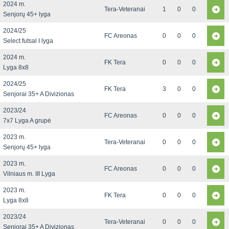
2024 m.
Tera-Veteranai
1
0
0
Senjorų 45+ lyga
2024/25
FC Areonas
0
0
0
Select futsal I lyga
2024 m.
FK Tera
0
0
0
Lyga 8x8
2024/25
FK Tera
3
0
0
Senjorai 35+ A Divizionas
2023/24
FC Areonas
0
0
0
7x7 Lyga A grupė
2023 m.
Tera-Veteranai
0
0
0
Senjorų 45+ lyga
2023 m.
FC Areonas
0
0
0
Vilniaus m. III Lyga
2023 m.
FK Tera
0
0
0
Lyga 8x8
2023/24
Tera-Veteranai
0
0
0
Senjorai 35+ A Divizionas