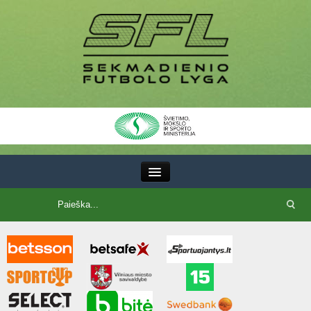
III Lyga
SFL Lyga
SFL taurė
7x7 CUP