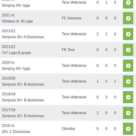
Tera-Veteranai
0
1
0
Senjorų 45+ lyga
2021 m.
FC Areonas
0
0
0
Vilniaus m. III Lyga
2021/22
Tera-Veteranai
2
1
0
Senjorai 35+ A Divizionas
2021/22
FK Tera
0
0
0
7x7 Lyga B grupė
2020 m.
Tera-Veteranai
0
0
0
Senjorų 45+ lyga
2019/20
Tera-Veteranai
1
0
1
Senjorai 35+ B divizionas
2018/19
Tera-Veteranai
6
3
0
Senjorai 35+ B divizionas
2017/18
Tera-Veteranai
2
0
0
Senjorai 35+ B divizionas
2016 m.
Olandai
0
0
0
SFL C Divizionas