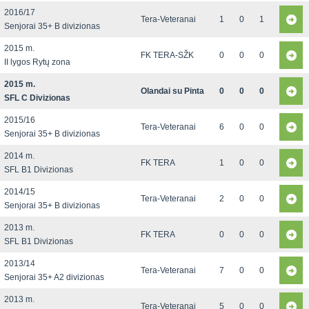
2016/17
Tera-Veteranai
1
0
1
Senjorai 35+ B divizionas
2015 m.
FK TERA-SŽK
0
0
0
II lygos Rytų zona
2015 m.
Olandai su Pinta
0
0
0
SFL C Divizionas
2015/16
Tera-Veteranai
6
0
0
Senjorai 35+ B divizionas
2014 m.
FK TERA
1
0
0
SFL B1 Divizionas
2014/15
Tera-Veteranai
2
0
0
Senjorai 35+ B divizionas
2013 m.
FK TERA
0
0
0
SFL B1 Divizionas
2013/14
Tera-Veteranai
7
0
0
Senjorai 35+ A2 divizionas
2013 m.
Tera-Veteranai
5
0
0