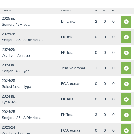
Turnyras
Komanda
Įv
G
R
2025 m.
Dinamkė
2
0
0
Senjorų 45+ lyga
2025/26
FK Tera
0
0
0
Senjorai 35+ A Divizionas
2024/25
FK Tera
0
0
0
7x7 Lyga A grupė
2024 m.
Tera-Veteranai
1
0
0
Senjorų 45+ lyga
2024/25
FC Areonas
0
0
0
Select futsal I lyga
2024 m.
FK Tera
0
0
0
Lyga 8x8
2024/25
FK Tera
3
0
0
Senjorai 35+ A Divizionas
2023/24
FC Areonas
0
0
0
7x7 Lyga A grupė