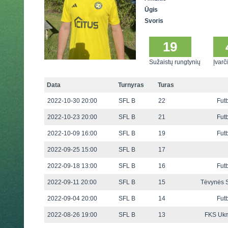
Ūgis
Svoris
19
Sužaistų rungtynių
Įvarči
Data
Turnyras
Turas
2022-10-30 20:00
SFL B
22
Fut
2022-10-23 20:00
SFL B
21
Fut
2022-10-09 16:00
SFL B
19
Fut
2022-09-25 15:00
SFL B
17
2022-09-18 13:00
SFL B
16
Fut
2022-09-11 20:00
SFL B
15
Tėvynės 
2022-09-04 20:00
SFL B
14
Fut
2022-08-26 19:00
SFL B
13
FKS Uk