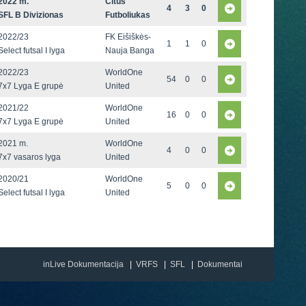
2022 m.
Citus
4
3
0
SFL B Divizionas
Futboliukas
2022/23
FK Eišiškės-
1
1
0
Select futsal I lyga
Nauja Banga
2022/23
WorldOne
54
0
0
7x7 Lyga E grupė
United
2021/22
WorldOne
16
0
0
7x7 Lyga E grupė
United
2021 m.
WorldOne
4
0
0
7x7 vasaros lyga
United
2020/21
WorldOne
5
0
0
Select futsal I lyga
United
inLive Dokumentacija
VRFS
SFL
Dokumentai