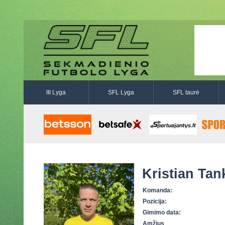
III Lyga
SFL Lyga
SFL taurė
Kristian Tan
Komanda:
Pozicija:
Gimimo data:
Amžius