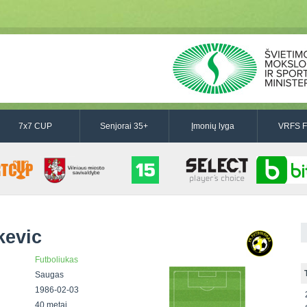
7x7 CUP
Senjorai 35+
Įmonių lyga
VRFS F
kevic
Futboliukas
Saugas
1986-02-03
40 metai