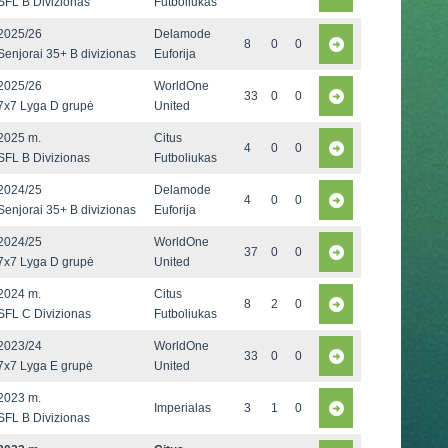
SFL B Divizionas
Futboliukas
2025/26
Delamode
8
0
0
Senjorai 35+ B divizionas
Euforija
2025/26
WorldOne
33
0
0
7x7 Lyga D grupė
United
2025 m.
Citus
4
0
0
SFL B Divizionas
Futboliukas
2024/25
Delamode
4
0
0
Senjorai 35+ B divizionas
Euforija
2024/25
WorldOne
37
0
0
7x7 Lyga D grupė
United
2024 m.
Citus
8
2
0
SFL C Divizionas
Futboliukas
2023/24
WorldOne
33
0
0
7x7 Lyga E grupė
United
2023 m.
Imperialas
3
1
0
SFL B Divizionas