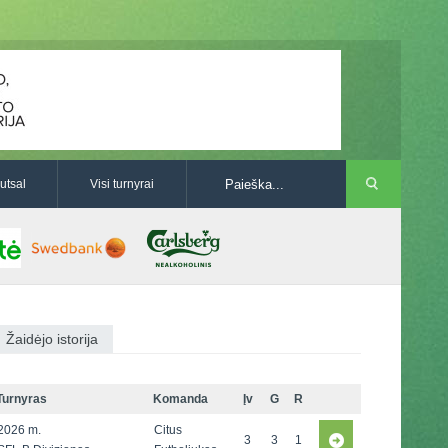
utsal
Visi turnyrai
Žaidėjo istorija
Turnyras
Komanda
Įv
G
R
2026 m.
Citus
3
3
1