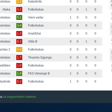
boliukas
2-2
Katastrofa
0
0
0
0
Ataka
3-2
Futboliukas
0
0
1
0
boliukas
5-1
Vieni vartai
1
0
0
0
perialas
3-4
Futboliukas
0
0
0
0
boliukas
1-2
Anykščiai
0
0
0
0
boliukas
0-2
Viltis B
0
0
1
0
anitas 2
0-0
Futboliukas
0
0
0
0
boliukas
1-7
Tėvynės Sąjunga
0
0
0
0
idiškės
1-0
Futboliukas
0
0
0
0
boliukas
1-0
FKS Ukmergė B
1
0
0
0
tastrofa
5-2
Futboliukas
1
0
0
0
ama
inLeagueAdmin sistema