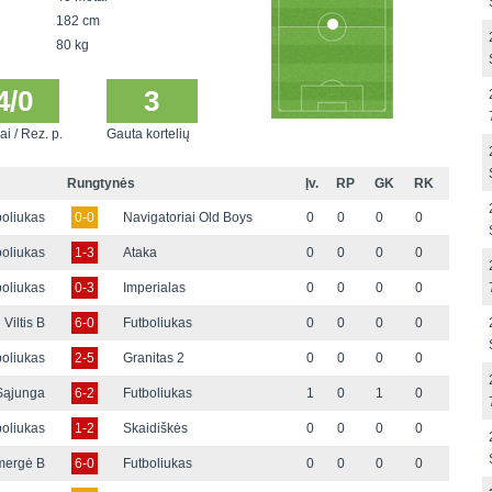
182 cm
80 kg
4/0
3
ai / Rez. p.
Gauta kortelių
Rungtynės
Įv.
RP
GK
RK
boliukas
0-0
Navigatoriai Old Boys
0
0
0
0
boliukas
1-3
Ataka
0
0
0
0
boliukas
0-3
Imperialas
0
0
0
0
Viltis B
6-0
Futboliukas
0
0
0
0
boliukas
2-5
Granitas 2
0
0
0
0
Sąjunga
6-2
Futboliukas
1
0
1
0
boliukas
1-2
Skaidiškės
0
0
0
0
mergė B
6-0
Futboliukas
0
0
0
0