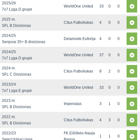
2025/26
WorldOne United
33
0
0
7x7 Lyga D grupė
2025 m.
Citus Futboliukas
4
0
0
SFL B Divizionas
2024/25
Delamode Euforija
4
0
0
Senjorai 35+ B divizionas
2024/25
WorldOne United
37
0
0
7x7 Lyga D grupė
2024 m.
Citus Futboliukas
8
2
0
SFL C Divizionas
2023/24
WorldOne United
33
0
0
7x7 Lyga E grupė
2023 m.
Imperialas
3
1
0
SFL B Divizionas
2022 m.
Citus Futboliukas
4
3
0
SFL B Divizionas
2022/23
FK Eišiškės-Nauja
1
1
0
Select futsal I lyga
Banga