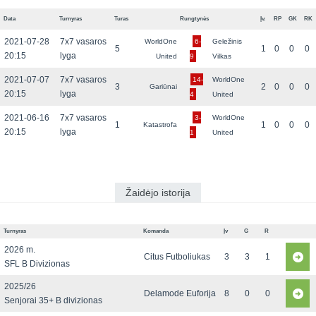
Data
Turnyras
Turas
Rungtynės
Įv.
RP
GK
RK
2021-07-28
7x7 vasaros
WorldOne
6-
Geležinis
5
1
0
0
0
20:15
lyga
United
9
Vilkas
2021-07-07
7x7 vasaros
14-
WorldOne
3
2
0
0
0
Gariūnai
20:15
lyga
4
United
2021-06-16
7x7 vasaros
3-
WorldOne
1
1
0
0
0
Katastrofa
20:15
lyga
1
United
Žaidėjo istorija
Turnyras
Komanda
Įv
G
R
2026 m.
Citus Futboliukas
3
3
1
SFL B Divizionas
2025/26
Delamode Euforija
8
0
0
Senjorai 35+ B divizionas