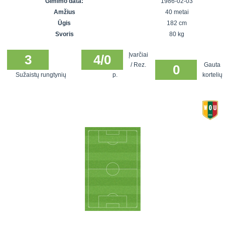
Gimimo data:
1986-02-03
7x7 vasaros
Euro2016
VRFS Futsal
Amžius
40 metai
lyga
Vilnius
Cup
Ūgis
182 cm
Lyga 8x8
Aukštaitijos
Svoris
80 kg
Įmonių lyga
senjorų
Įvarčiai
SFL rudens
3
4/0
čempionatas
/ Rez.
Gauta
0
taurė
Sužaistų rungtynių
p.
kortelių
Snaigės taurė