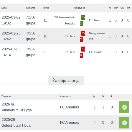
Data
Turnyras
Turas
Rungtynės
Įv.
RP
GK
RK
2025-03-02
7x7 A
SK Nemenčinė-
1-
11
1
0
0
0
FK Tera
19:02
grupė
Hegvita
2
2025-02-23
7x7 A
2-
Navigatoriai
10
1
0
0
0
FK Tera
14:42
grupė
7
OB
2025-01-05
7x7 A
1-
3
1
0
0
0
FK Tera
El Dorado
14:14
grupė
8
Žaidėjo istorija
Turnyras
Komanda
Įv
G
R
2026 m.
FC Areonas
1
1
0
Vilniaus m. III Lyga
2025/26
FC Areonas
4
0
0
Select futsal I lyga