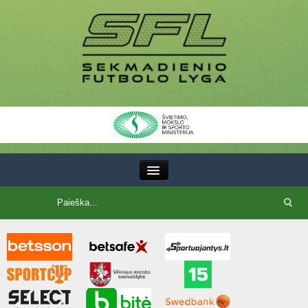
III Lyga
SFL Lyga
SFL taurė
7x7 CUP