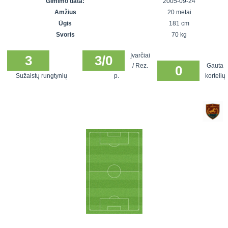
Gimimo data:
2005-09-24
7x7 vasaros
Euro2016
VRFS Futsal
Amžius
20 metai
lyga
Vilnius
Cup
Ūgis
181 cm
Lyga 8x8
Aukštaitijos
Svoris
70 kg
Įmonių lyga
senjorų
Įvarčiai
SFL rudens
3
3/0
čempionatas
/ Rez.
Gauta
0
taurė
Sužaistų rungtynių
p.
kortelių
Snaigės taurė