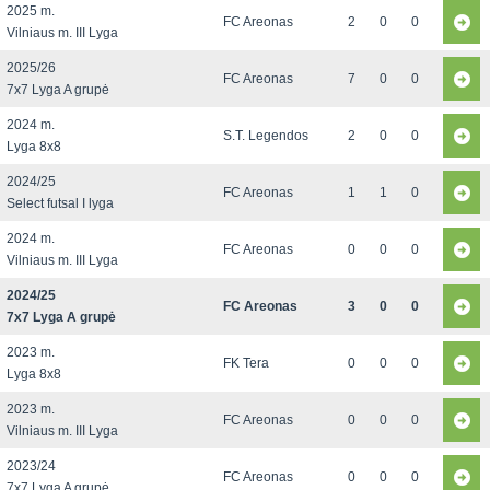
2025 m.
FC Areonas
2
0
0
Vilniaus m. III Lyga
2025/26
FC Areonas
7
0
0
7x7 Lyga A grupė
2024 m.
S.T. Legendos
2
0
0
Lyga 8x8
2024/25
FC Areonas
1
1
0
Select futsal I lyga
2024 m.
FC Areonas
0
0
0
Vilniaus m. III Lyga
2024/25
FC Areonas
3
0
0
7x7 Lyga A grupė
2023 m.
FK Tera
0
0
0
Lyga 8x8
2023 m.
FC Areonas
0
0
0
Vilniaus m. III Lyga
2023/24
FC Areonas
0
0
0
7x7 Lyga A grupė