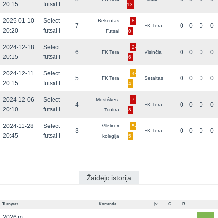
20:15
futsal I
13
2025-01-10
Select
Bekentas
8-
7
0
0
0
0
FK Tera
20:20
futsal I
Futsal
0
2024-12-18
Select
2-
6
0
0
0
0
FK Tera
Visinčia
20:15
futsal I
6
2024-12-11
Select
4-
5
0
0
0
0
FK Tera
Setaltas
20:15
futsal I
4
2024-12-06
Select
Mostiškės-
7-
4
0
0
0
0
FK Tera
20:10
futsal I
Tonitra
3
2024-11-28
Select
Vilniaus
5-
3
0
0
0
0
FK Tera
20:45
futsal I
kolegija
5
Žaidėjo istorija
Turnyras
Komanda
Įv
G
R
2026 m.