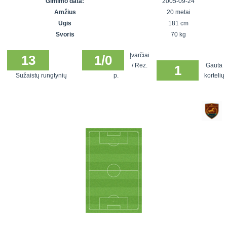
Gimimo data:
2005-09-24
7x7 vasaros
Euro2016
VRFS Futsal
Amžius
20 metai
lyga
Vilnius
Cup
Ūgis
181 cm
Lyga 8x8
Aukštaitijos
Svoris
70 kg
Įmonių lyga
senjorų
Įvarčiai
SFL rudens
13
1/0
čempionatas
/ Rez.
Gauta
1
taurė
Sužaistų rungtynių
p.
kortelių
Snaigės taurė