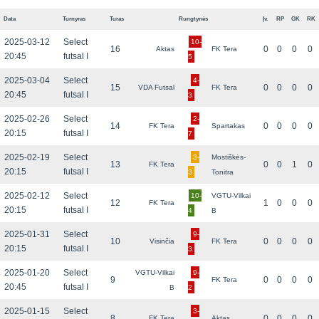
Data
Turnyras
Turas
Rungtynės
Įv.
RP
GK
RK
2025-03-12
Select
10-
16
0
0
0
0
Aktas
FK Tera
20:45
futsal I
5
2025-03-04
Select
4-
15
0
0
0
0
VDA Futsal
FK Tera
20:45
futsal I
3
2025-02-26
Select
2-
14
0
0
0
0
FK Tera
Spartakas
20:15
futsal I
7
2025-02-19
Select
3-
Mostiškės-
13
0
0
1
0
FK Tera
20:15
futsal I
3
Tonitra
2025-02-12
Select
10-
VGTU-Vilkai
12
1
0
0
0
FK Tera
20:15
futsal I
4
B
2025-01-31
Select
9-
10
0
0
0
0
Visinčia
FK Tera
20:15
futsal I
3
2025-01-20
Select
VGTU-Vilkai
9-
9
0
0
0
0
FK Tera
20:45
futsal I
B
2
2025-01-15
Select
3-
8
0
0
0
0
FK Tera
Aktas