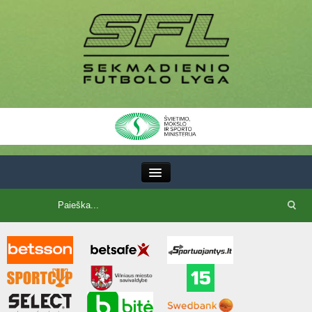
III Lyga
SFL Lyga
SFL taurė
7x7 CUP