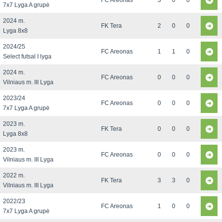
FC Areonas
3
0
0
7x7 Lyga A grupė
2024 m.
FK Tera
2
0
0
Lyga 8x8
2024/25
FC Areonas
1
1
0
Select futsal I lyga
2024 m.
FC Areonas
0
0
0
Vilniaus m. III Lyga
2023/24
FC Areonas
0
0
0
7x7 Lyga A grupė
2023 m.
FK Tera
0
0
0
Lyga 8x8
2023 m.
FC Areonas
0
0
0
Vilniaus m. III Lyga
2022 m.
FK Tera
3
3
0
Vilniaus m. III Lyga
2022/23
FC Areonas
1
0
0
7x7 Lyga A grupė