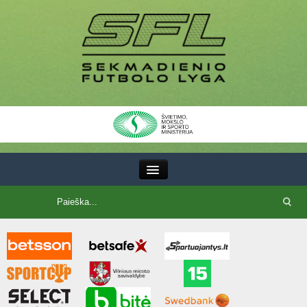
III Lyga
SFL Lyga
SFL taurė
7x7 CUP