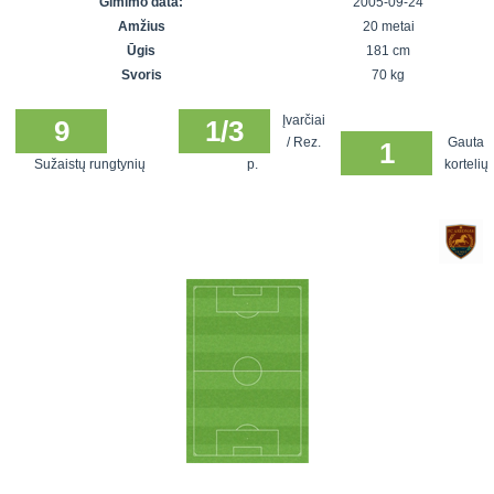
Gimimo data:
2005-09-24
7x7 vasaros
Euro2016
VRFS Futsal
Amžius
20 metai
lyga
Vilnius
Cup
Ūgis
181 cm
Lyga 8x8
Aukštaitijos
Svoris
70 kg
Įmonių lyga
senjorų
Įvarčiai
SFL rudens
9
1/3
čempionatas
/ Rez.
Gauta
1
taurė
Sužaistų rungtynių
p.
kortelių
Snaigės taurė