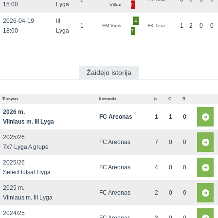
15:00
Lyga
Vilkai
0
2026-04-19
III
4-
1
1
2
0
0
FM Vytis
FK Tera
18:00
Lyga
7
Žaidėjo istorija
Turnyras
Komanda
Įv
G
R
2026 m.
FC Areonas
1
1
0
Vilniaus m. III Lyga
2025/26
FC Areonas
7
0
0
7x7 Lyga A grupė
2025/26
FC Areonas
4
0
0
Select futsal I lyga
2025 m.
FC Areonas
2
0
0
Vilniaus m. III Lyga
2024/25