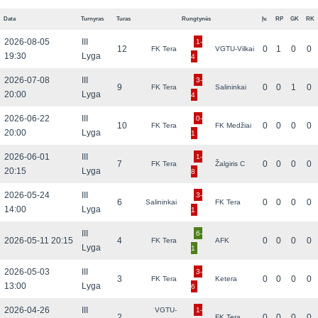
Data
Turnyras
Turas
Rungtynės
Įv.
RP
GK
RK
2026-08-05
III
1-
12
0
1
0
0
FK Tera
VGTU-Vilkai
19:30
Lyga
4
2026-07-08
III
3-
9
0
0
1
0
FK Tera
Salininkai
20:00
Lyga
4
2026-06-22
III
0-
10
0
0
0
0
FK Tera
FK Medžiai
20:00
Lyga
1
2026-06-01
III
1-
7
0
0
0
0
FK Tera
Žalgiris C
20:15
Lyga
8
2026-05-24
III
3-
6
0
0
0
0
Salininkai
FK Tera
14:00
Lyga
1
III
6-
2026-05-11 20:15
4
0
0
0
0
FK Tera
AFK
Lyga
1
2026-05-03
III
3-
3
0
0
0
0
FK Tera
Ketera
13:00
Lyga
6
2026-04-26
III
VGTU-
1-
2
0
0
0
0
FK Tera