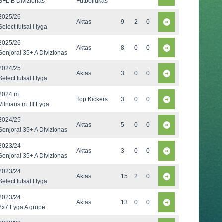
SFL B Divizionas
Futboliukas
2025/26
Aktas
9
2
0
Select futsal I lyga
2025/26
Aktas
8
0
0
Senjorai 35+ A Divizionas
2024/25
Aktas
3
0
0
Select futsal I lyga
2024 m.
Top Kickers
3
0
0
Vilniaus m. III Lyga
2024/25
Aktas
5
0
0
Senjorai 35+ A Divizionas
2023/24
Aktas
3
0
0
Senjorai 35+ A Divizionas
2023/24
Aktas
15
2
0
Select futsal I lyga
2023/24
Aktas
13
0
0
7x7 Lyga A grupė