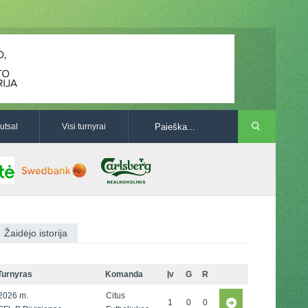
utsal
Visi turnyrai
Žaidėjo istorija
Turnyras
Komanda
Įv
G
R
2026 m.
Citus
1
0
0