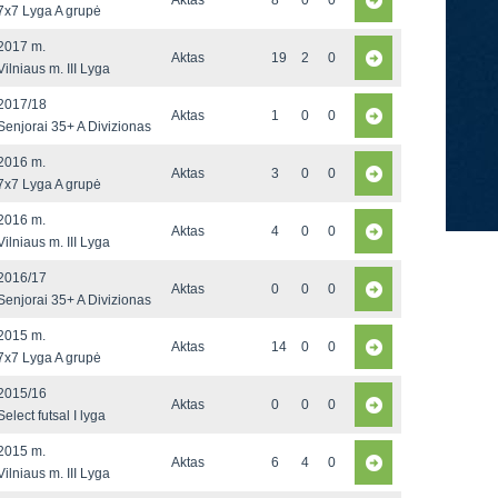
Aktas
8
0
0
7x7 Lyga A grupė
2017 m.
Aktas
19
2
0
Vilniaus m. III Lyga
2017/18
Aktas
1
0
0
Senjorai 35+ A Divizionas
2016 m.
Aktas
3
0
0
7x7 Lyga A grupė
2016 m.
Aktas
4
0
0
Vilniaus m. III Lyga
2016/17
Aktas
0
0
0
Senjorai 35+ A Divizionas
2015 m.
Aktas
14
0
0
7x7 Lyga A grupė
2015/16
Aktas
0
0
0
Select futsal I lyga
2015 m.
Aktas
6
4
0
Vilniaus m. III Lyga