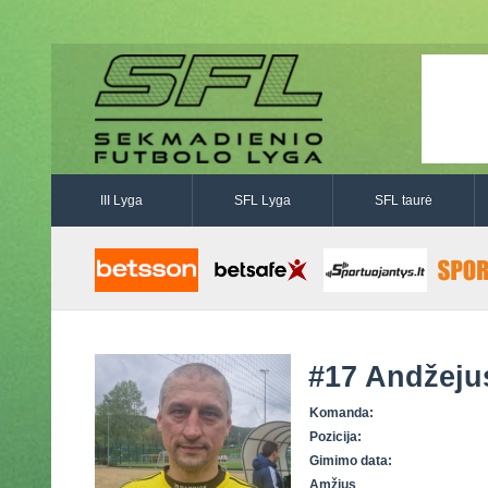
III Lyga
SFL Lyga
SFL taurė
#17
Andžeju
Komanda:
Pozicija:
Gimimo data:
Amžius