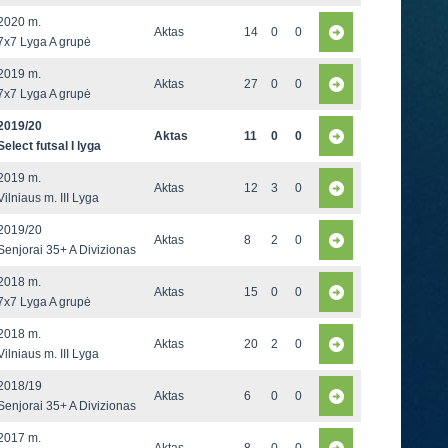
2020 m.
Aktas
14
0
0
7x7 Lyga A grupė
2019 m.
Aktas
27
0
0
7x7 Lyga A grupė
2019/20
Aktas
11
0
0
Select futsal I lyga
2019 m.
Aktas
12
3
0
Vilniaus m. III Lyga
2019/20
Aktas
8
2
0
Senjorai 35+ A Divizionas
2018 m.
Aktas
15
0
0
7x7 Lyga A grupė
2018 m.
Aktas
20
2
0
Vilniaus m. III Lyga
2018/19
Aktas
6
0
0
Senjorai 35+ A Divizionas
2017 m.