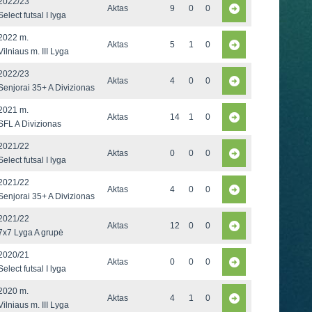
2022/23
Aktas
9
0
0
Select futsal I lyga
2022 m.
Aktas
5
1
0
Vilniaus m. III Lyga
2022/23
Aktas
4
0
0
Senjorai 35+ A Divizionas
2021 m.
Aktas
14
1
0
SFL A Divizionas
2021/22
Aktas
0
0
0
Select futsal I lyga
2021/22
Aktas
4
0
0
Senjorai 35+ A Divizionas
2021/22
Aktas
12
0
0
7x7 Lyga A grupė
2020/21
Aktas
0
0
0
Select futsal I lyga
2020 m.
Aktas
4
1
0
Vilniaus m. III Lyga