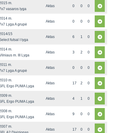
2015 m.
Aktas
0
0
0
7x7 vasaros lyga
2014 m.
Aktas
0
0
0
7x7 Lyga A grupė
2014/15
Aktas
6
1
0
Select futsal I lyga
2014 m.
Aktas
3
2
0
Vilniaus m. III Lyga
2011 m.
Aktas
0
0
0
7x7 Lyga A grupė
2010 m.
Aktas
17
2
0
SFL Ergo PUMA Lyga
2009 m.
Aktas
4
1
0
SFL Ergo PUMA Lyga
2008 m.
Aktas
9
0
0
SFL Ergo PUMA Lyga
2007 m.
Aktas
17
0
0
SFL A2 Divizionas