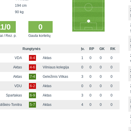
194 cm
90 kg
11/0
0
ai / Rez. p.
Gauta kortelių
Rungtynės
Įv.
RP
GK
RK
VDA
8-4
Aktas
1
0
0
0
Aktas
4-6
Vilniaus kolegija
0
0
0
0
Aktas
7-4
Geležinis Vilkas
3
0
0
0
VDU
6-2
Aktas
0
0
0
0
Spartakas
6-9
Aktas
3
0
0
0
tiškės-Tonitra
5-7
Aktas
4
0
0
0