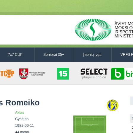
7x7 CUP
Senjorai 35+
Įmonių lyga
VRFS F
s Romeiko
Aktas
Gynėjas
1982-06-11
44 metai