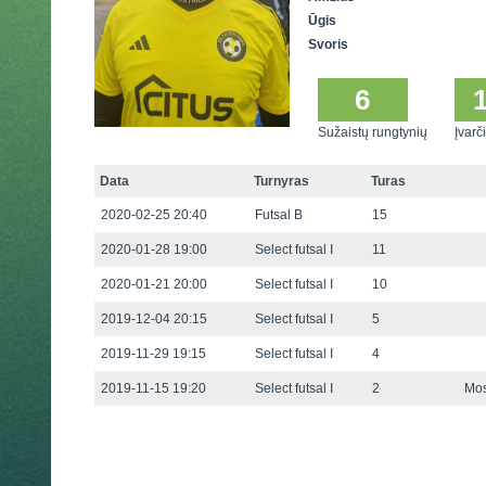
Ūgis
Svoris
6
Sužaistų rungtynių
Įvarči
Data
Turnyras
Turas
2020-02-25 20:40
Futsal B
15
2020-01-28 19:00
Select futsal I
11
2020-01-21 20:00
Select futsal I
10
2019-12-04 20:15
Select futsal I
5
2019-11-29 19:15
Select futsal I
4
2019-11-15 19:20
Select futsal I
2
Mos