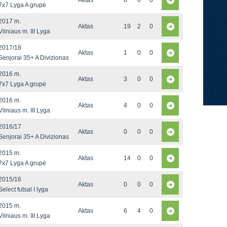
Aktas
8
0
0
7x7 Lyga A grupė
2017 m.
Aktas
19
2
0
Vilniaus m. III Lyga
2017/18
Aktas
1
0
0
Senjorai 35+ A Divizionas
2016 m.
Aktas
3
0
0
7x7 Lyga A grupė
2016 m.
Aktas
4
0
0
Vilniaus m. III Lyga
2016/17
Aktas
0
0
0
Senjorai 35+ A Divizionas
2015 m.
Aktas
14
0
0
7x7 Lyga A grupė
2015/16
Aktas
0
0
0
Select futsal I lyga
2015 m.
Aktas
6
4
0
Vilniaus m. III Lyga