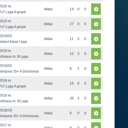
2020 m.
Aktas
14
0
0
7x7 Lyga A grupė
2019 m.
Aktas
27
0
0
7x7 Lyga A grupė
2019/20
Aktas
11
0
0
Select futsal I lyga
2019 m.
Aktas
12
3
0
Vilniaus m. III Lyga
2019/20
Aktas
8
2
0
Senjorai 35+ A Divizionas
2018 m.
Aktas
15
0
0
7x7 Lyga A grupė
2018 m.
Aktas
20
2
0
Vilniaus m. III Lyga
2018/19
Aktas
6
0
0
Senjorai 35+ A Divizionas
2017 m.