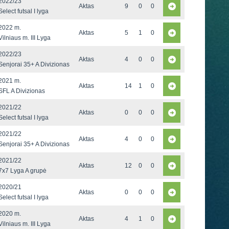
2022/23
Aktas
9
0
0
Select futsal I lyga
2022 m.
Aktas
5
1
0
Vilniaus m. III Lyga
2022/23
Aktas
4
0
0
Senjorai 35+ A Divizionas
2021 m.
Aktas
14
1
0
SFL A Divizionas
2021/22
Aktas
0
0
0
Select futsal I lyga
2021/22
Aktas
4
0
0
Senjorai 35+ A Divizionas
2021/22
Aktas
12
0
0
7x7 Lyga A grupė
2020/21
Aktas
0
0
0
Select futsal I lyga
2020 m.
Aktas
4
1
0
Vilniaus m. III Lyga