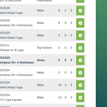
SFL B Divizionas
Futboliukas
2025/26
Aktas
9
2
0
Select futsal I lyga
2025/26
Aktas
8
0
0
Senjorai 35+ A Divizionas
2024/25
Aktas
3
0
0
Select futsal I lyga
2024 m.
Top Kickers
3
0
0
Vilniaus m. III Lyga
2024/25
Aktas
5
0
0
Senjorai 35+ A Divizionas
2023/24
Aktas
3
0
0
Senjorai 35+ A Divizionas
2023/24
Aktas
15
2
0
Select futsal I lyga
2023/24
Aktas
13
0
0
7x7 Lyga A grupė