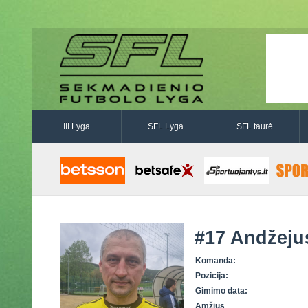
III Lyga
SFL Lyga
SFL taurė
#17
Andžeju
Komanda:
Pozicija:
Gimimo data:
Amžius