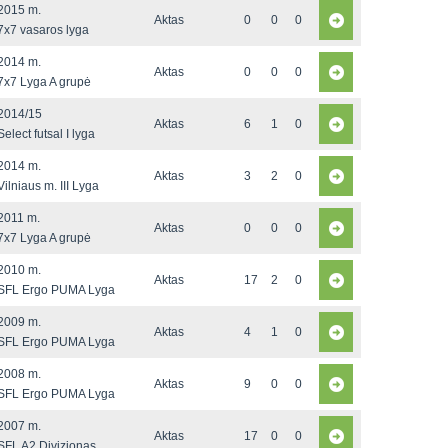
2015 m.
Aktas
0
0
0
7x7 vasaros lyga
2014 m.
Aktas
0
0
0
7x7 Lyga A grupė
2014/15
Aktas
6
1
0
Select futsal I lyga
2014 m.
Aktas
3
2
0
Vilniaus m. III Lyga
2011 m.
Aktas
0
0
0
7x7 Lyga A grupė
2010 m.
Aktas
17
2
0
SFL Ergo PUMA Lyga
2009 m.
Aktas
4
1
0
SFL Ergo PUMA Lyga
2008 m.
Aktas
9
0
0
SFL Ergo PUMA Lyga
2007 m.
Aktas
17
0
0
SFL A2 Divizionas