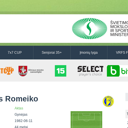
7x7 CUP
Senjorai 35+
Įmonių lyga
VRFS F
s Romeiko
Aktas
Gynėjas
1982-06-11
44 metai