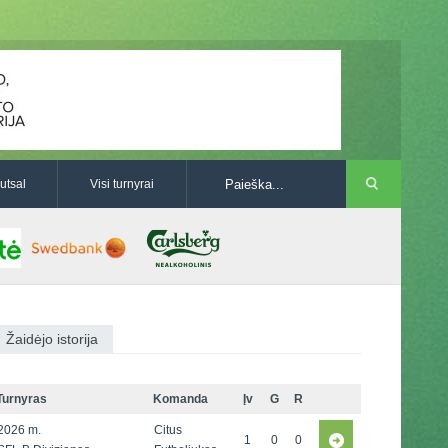
utsal
Visi turnyrai
Žaidėjo istorija
Turnyras
Komanda
Įv
G
R
2026 m.
Citus
1
0
0