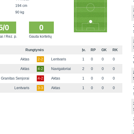
194 cm
90 kg
5/0
0
ai / Rez. p.
Gauta kortelių
Rungtynės
Įv.
RP
GK
RK
Aktas
2-2
Lentvaris
1
0
0
0
Aktas
4-2
Navigatoriai
2
0
0
0
Granitas Senjorai
4-2
Aktas
1
0
0
0
Lentvaris
3-3
Aktas
1
0
0
0