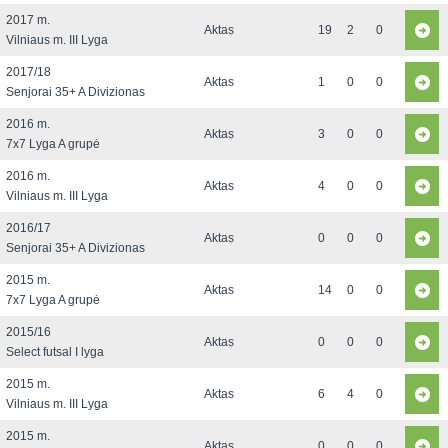
2017 m.
Aktas
19
2
0
Vilniaus m. III Lyga
2017/18
Aktas
1
0
0
Senjorai 35+ A Divizionas
2016 m.
Aktas
3
0
0
7x7 Lyga A grupė
2016 m.
Aktas
4
0
0
Vilniaus m. III Lyga
2016/17
Aktas
0
0
0
Senjorai 35+ A Divizionas
2015 m.
Aktas
14
0
0
7x7 Lyga A grupė
2015/16
Aktas
0
0
0
Select futsal I lyga
2015 m.
Aktas
6
4
0
Vilniaus m. III Lyga
2015 m.
Aktas
0
0
0