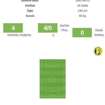
Gimimo data:
1982-06-11
7x7 vasaros
Euro2016
VRFS Futsal
Amžius
44 metai
lyga
Vilnius
Cup
Ūgis
194 cm
Lyga 8x8
Aukštaitijos
Svoris
90 kg
Įmonių lyga
senjorų
Įvarčiai
SFL rudens
4
4/0
čempionatas
/ Rez.
Gauta
0
taurė
Sužaistų rungtynių
p.
kortelių
Snaigės taurė