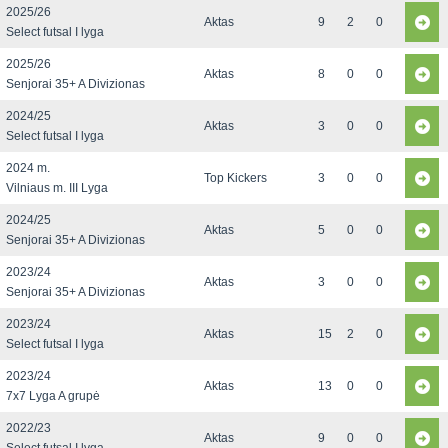
2025/26
Aktas
9
2
0
Select futsal I lyga
2025/26
Aktas
8
0
0
Senjorai 35+ A Divizionas
2024/25
Aktas
3
0
0
Select futsal I lyga
2024 m.
Top Kickers
3
0
0
Vilniaus m. III Lyga
2024/25
Aktas
5
0
0
Senjorai 35+ A Divizionas
2023/24
Aktas
3
0
0
Senjorai 35+ A Divizionas
2023/24
Aktas
15
2
0
Select futsal I lyga
2023/24
Aktas
13
0
0
7x7 Lyga A grupė
2022/23
Aktas
9
0
0