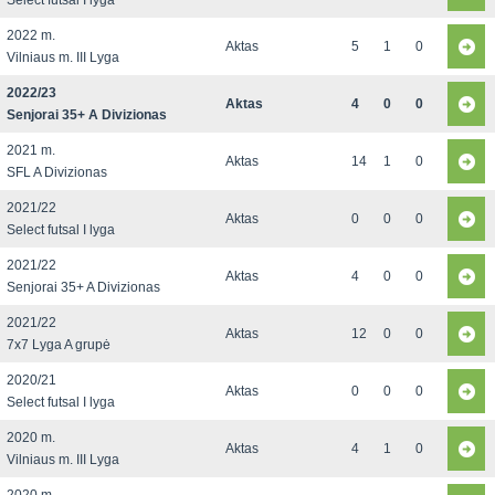
Select futsal I lyga
2022 m.
Aktas
5
1
0
Vilniaus m. III Lyga
2022/23
Aktas
4
0
0
Senjorai 35+ A Divizionas
2021 m.
Aktas
14
1
0
SFL A Divizionas
2021/22
Aktas
0
0
0
Select futsal I lyga
2021/22
Aktas
4
0
0
Senjorai 35+ A Divizionas
2021/22
Aktas
12
0
0
7x7 Lyga A grupė
2020/21
Aktas
0
0
0
Select futsal I lyga
2020 m.
Aktas
4
1
0
Vilniaus m. III Lyga