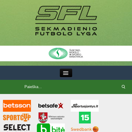
III Lyga
SFL Lyga
SFL taurė
7x7 CUP