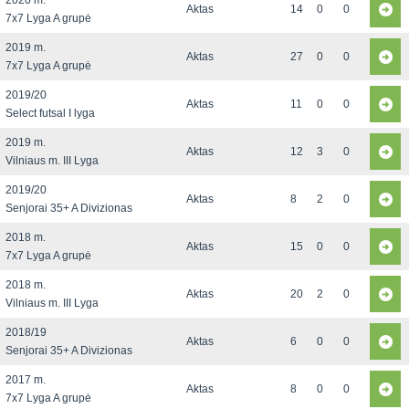
2020 m.
Aktas
14
0
0
7x7 Lyga A grupė
2019 m.
Aktas
27
0
0
7x7 Lyga A grupė
2019/20
Aktas
11
0
0
Select futsal I lyga
2019 m.
Aktas
12
3
0
Vilniaus m. III Lyga
2019/20
Aktas
8
2
0
Senjorai 35+ A Divizionas
2018 m.
Aktas
15
0
0
7x7 Lyga A grupė
2018 m.
Aktas
20
2
0
Vilniaus m. III Lyga
2018/19
Aktas
6
0
0
Senjorai 35+ A Divizionas
2017 m.
Aktas
8
0
0
7x7 Lyga A grupė