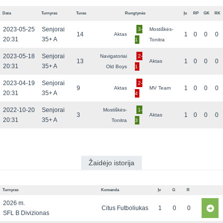
Data
Turnyras
Turas
Rungtynės
Įv.
RP
GK
RK
2023-05-25
Senjorai
3-
Mostiškės-
14
1
0
0
0
Aktas
20:31
35+ A
1
Tonitra
2023-05-18
Senjorai
Navigatoriai
2-
13
1
0
0
0
Aktas
20:31
35+ A
Old Boys
1
2023-04-19
Senjorai
2-
9
1
0
0
0
Aktas
MV Team
20:31
35+ A
4
2022-10-20
Senjorai
Mostiškės-
1-
3
1
0
0
0
Aktas
20:31
35+ A
Tonitra
3
Žaidėjo istorija
Turnyras
Komanda
Įv
G
R
2026 m.
Citus Futboliukas
1
0
0
SFL B Divizionas