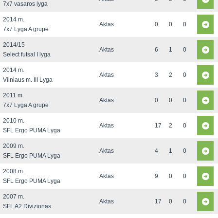
7x7 vasaros lyga
2014 m.
Aktas
0
0
0
7x7 Lyga A grupė
2014/15
Aktas
6
1
0
Select futsal I lyga
2014 m.
Aktas
3
2
0
Vilniaus m. III Lyga
2011 m.
Aktas
0
0
0
7x7 Lyga A grupė
2010 m.
Aktas
17
2
0
SFL Ergo PUMA Lyga
2009 m.
Aktas
4
1
0
SFL Ergo PUMA Lyga
2008 m.
Aktas
9
0
0
SFL Ergo PUMA Lyga
2007 m.
Aktas
17
0
0
SFL A2 Divizionas