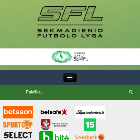
III Lyga
SFL Lyga
SFL taurė
7x7 CUP