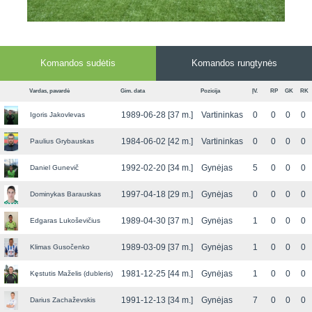
Komandos sudėtis
Komandos rungtynės
Vardas, pavardė
Gim. data
Pozicija
ĮV.
RP
GK
RK
1989-06-28 [37 m.]
Vartininkas
0
0
0
0
Igoris Jakovlevas
1984-06-02 [42 m.]
Vartininkas
0
0
0
0
Paulius Grybauskas
1992-02-20 [34 m.]
Gynėjas
5
0
0
0
Daniel Gunevič
1997-04-18 [29 m.]
Gynėjas
0
0
0
0
Dominykas Barauskas
1989-04-30 [37 m.]
Gynėjas
1
0
0
0
Edgaras Lukoševičius
1989-03-09 [37 m.]
Gynėjas
1
0
0
0
Klimas Gusočenko
1981-12-25 [44 m.]
Gynėjas
1
0
0
0
Kęstutis Maželis (dubleris)
1991-12-13 [34 m.]
Gynėjas
7
0
0
0
Darius Zachaževskis