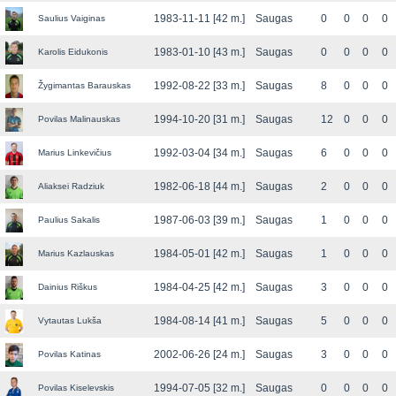
1983-11-11 [42 m.]
Saugas
0
0
0
0
Saulius Vaiginas
1983-01-10 [43 m.]
Saugas
0
0
0
0
Karolis Eidukonis
1992-08-22 [33 m.]
Saugas
8
0
0
0
Žygimantas Barauskas
1994-10-20 [31 m.]
Saugas
12
0
0
0
Povilas Malinauskas
1992-03-04 [34 m.]
Saugas
6
0
0
0
Marius Linkevičius
1982-06-18 [44 m.]
Saugas
2
0
0
0
Aliaksei Radziuk
1987-06-03 [39 m.]
Saugas
1
0
0
0
Paulius Sakalis
1984-05-01 [42 m.]
Saugas
1
0
0
0
Marius Kazlauskas
1984-04-25 [42 m.]
Saugas
3
0
0
0
Dainius Riškus
1984-08-14 [41 m.]
Saugas
5
0
0
0
Vytautas Lukša
2002-06-26 [24 m.]
Saugas
3
0
0
0
Povilas Katinas
1994-07-05 [32 m.]
Saugas
0
0
0
0
Povilas Kiselevskis