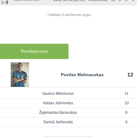
* žaidėjas iš aukštesnės lygos
Rezultatyviausi
12
Povilas Malinauskas
Saulius Mikoliunas
11
Valdas Jašmontas
10
Žygimantas Barauskas
8
Dariuš Jankovskij
8