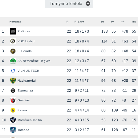
Turnyrinė lentelė
Komanda
R
P / L / Pr
Įm
Pr
+/-
Tšk
1
22
18 / 1 / 3
133
55
+78
55
Praliotas
2
22
18 / 0 / 4
114
51
+63
54
VSG United
3
22
18 / 0 / 4
80
32
+48
54
El Dorado
4
22
12 / 3 / 7
67
50
+17
39
SK Nemenčinė-Hegvita
5
22
11 / 4 / 7
91
79
+12
37
VILNIUS TECH
6
22
11 / 4 / 7
96
68
+28
37
Navigatoriai
7
22
9 / 2 / 11
72
83
-11
29
Esperanza
8
22
9 / 0 / 13
80
72
+8
27
Granitas
9
22
4 / 4 / 14
60
109
-49
16
Ketera
10
22
4 / 3 / 15
53
123
-70
15
Mostiškės-Tonitra
11
22
3 / 2 / 17
61
128
-67
11
Tornado