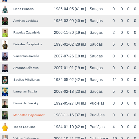
1985-04-05 [41 m.]
Saugas
0
0
0
0
Linas Pilibaitis
1986-03-09 [40 m.]
Saugas
0
0
0
0
Arminas Levickas
2006-11-20 [19 m.]
Saugas
2
0
0
0
Rapolas Zavadskis
1998-02-02 [28 m.]
Saugas
6
0
0
0
Deividas Šešplaukis
2007-07-26 [19 m.]
Saugas
0
0
0
0
Vincentas Jovaiša
2007-01-01 [19 m.]
Saugas
0
0
0
0
Antanas Dičpetris
1984-05-02 [42 m.]
Saugas
11
0
0
0
Saulius Mikoliunas
2003-02-18 [23 m.]
Saugas
5
0
0
0
Laurynas Bauža
1992-05-27 [34 m.]
Puolėjas
8
0
0
0
Dariuš Jankovskij
1988-11-16 [37 m.]
Puolėjas
0
0
0
0
Modestas Bajoriūnas
*
1984-01-10 [42 m.]
Puolėjas
4
0
0
0
Tadas Labukas
2002-10-21 [23 m.]
Nežinomas
10
0
0
0
Valdas Jašmontas