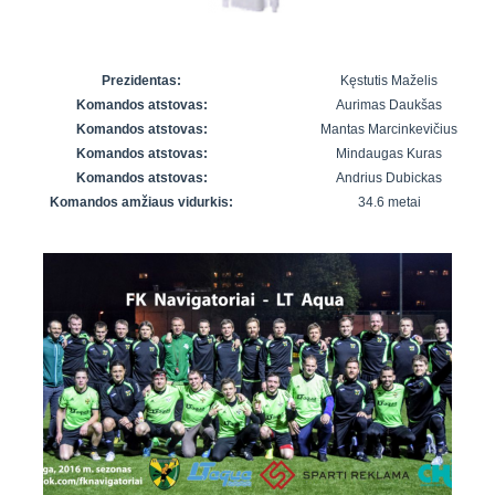
7x7 vasaros
Euro2016
VRFS Futsal
lyga
Vilnius
Cup
Lyga 8x8
Aukštaitijos
Prezidentas:
Kęstutis Maželis
Įmonių lyga
senjorų
Komandos atstovas:
Aurimas Daukšas
SFL rudens
čempionatas
Komandos atstovas:
Mantas Marcinkevičius
taurė
Komandos atstovas:
Mindaugas Kuras
Snaigės taurė
Komandos atstovas:
Andrius Dubickas
Komandos amžiaus vidurkis:
34.6 metai