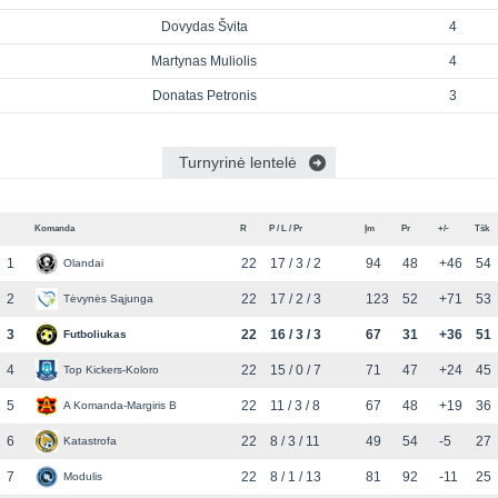
Dovydas Švita
4
Martynas Muliolis
4
Donatas Petronis
3
Turnyrinė lentelė
Komanda
R
P / L / Pr
Įm
Pr
+/-
Tšk
1
22
17 / 3 / 2
94
48
+46
54
Olandai
2
22
17 / 2 / 3
123
52
+71
53
Tėvynės Sąjunga
3
22
16 / 3 / 3
67
31
+36
51
Futboliukas
4
22
15 / 0 / 7
71
47
+24
45
Top Kickers-Koloro
5
22
11 / 3 / 8
67
48
+19
36
A Komanda-Margiris B
6
22
8 / 3 / 11
49
54
-5
27
Katastrofa
7
22
8 / 1 / 13
81
92
-11
25
Modulis