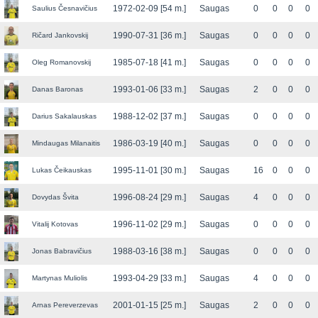
1972-02-09 [54 m.]
Saugas
0
0
0
0
Saulius Česnavičius
1990-07-31 [36 m.]
Saugas
0
0
0
0
Ričard Jankovskij
1985-07-18 [41 m.]
Saugas
0
0
0
0
Oleg Romanovskij
1993-01-06 [33 m.]
Saugas
2
0
0
0
Danas Baronas
1988-12-02 [37 m.]
Saugas
0
0
0
0
Darius Sakalauskas
1986-03-19 [40 m.]
Saugas
0
0
0
0
Mindaugas Milanaitis
1995-11-01 [30 m.]
Saugas
16
0
0
0
Lukas Čeikauskas
1996-08-24 [29 m.]
Saugas
4
0
0
0
Dovydas Švita
1996-11-02 [29 m.]
Saugas
0
0
0
0
Vitalij Kotovas
1988-03-16 [38 m.]
Saugas
0
0
0
0
Jonas Babravičius
1993-04-29 [33 m.]
Saugas
4
0
0
0
Martynas Muliolis
2001-01-15 [25 m.]
Saugas
2
0
0
0
Arnas Pereverzevas