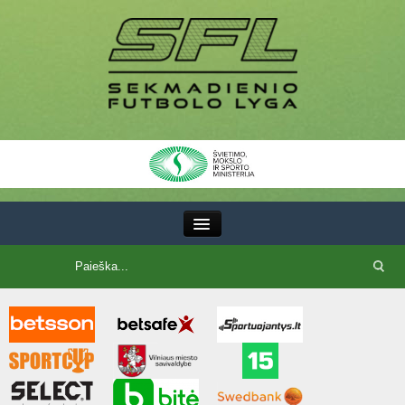
III Lyga
SFL Lyga
SFL taurė
7x7 CUP