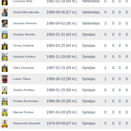
1982-02-18 [44 m.]
Vartininkas
0
0
0
0
Laurynas Byla
1998-09-06 [27 m.]
Vartininkas
0
0
0
0
Dariuš Michajlovskij
1990-04-02 [36 m.]
Vartininkas
3
0
0
0
Donatas Petronis
1983-01-31 [43 m.]
Gynėjas
0
0
0
0
Arvydas Noreika
1983-03-25 [43 m.]
Gynėjas
0
0
0
0
Tomas Svilainis
1985-11-29 [40 m.]
Gynėjas
0
0
0
0
Kęstutis Kubilius
1987-02-15 [39 m.]
Gynėjas
2
0
0
0
Vilius Zaveckas
1995-08-22 [30 m.]
Gynėjas
1
0
0
0
Lukas Tiškus
1988-01-25 [38 m.]
Gynėjas
0
0
0
0
Saulius Kubilius
1996-06-20 [30 m.]
Gynėjas
1
0
0
0
Povilas Butvinskas
1997-04-28 [29 m.]
Gynėjas
0
0
0
0
Mantas Putrius
1978-09-09 [47 m.]
Gynėjas
0
0
0
0
Raimondas Braziulis