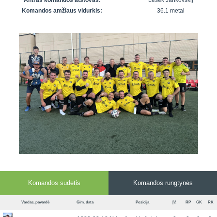
Antras komandos atstovas:
Lešek Jankovskij
7x7 vasaros
Euro2016
VRFS Futsal
Komandos amžiaus vidurkis:
36.1 metai
lyga
Vilnius
Cup
Lyga 8x8
Aukštaitijos
Įmonių lyga
senjorų
SFL rudens
čempionatas
taurė
Snaigės taurė
Komandos sudėtis
Komandos rungtynės
Vardas, pavardė
Gim. data
Pozicija
ĮV.
RP
GK
RK