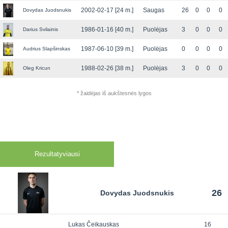
2002-02-17 [24 m.]
Saugas
26
0
0
0
Dovydas Juodsnukis
1986-01-16 [40 m.]
Puolėjas
3
0
0
0
Darius Svilainis
1987-06-10 [39 m.]
Puolėjas
0
0
0
0
Audrius Slapšinskas
1988-02-26 [38 m.]
Puolėjas
3
0
0
0
Oleg Kricun
* žaidėjas iš aukštesnės lygos
Rezultatyviausi
26
Dovydas Juodsnukis
Lukas Čeikauskas
16