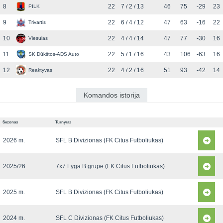
8
22
7 / 2 / 13
46
75
-29
23
PILK
9
22
6 / 4 / 12
47
63
-16
22
Trivartis
10
22
4 / 4 / 14
47
77
-30
16
Viesulas
11
22
5 / 1 / 16
43
106
-63
16
SK Dūkštos-ADS Auto
12
22
4 / 2 / 16
51
93
-42
14
Reaktyvas
Komandos istorija
Sezonas
Turnyras
2026 m.
SFL B Divizionas (FK Citus Futboliukas)
2025/26
7x7 Lyga B grupė (FK Citus Futboliukas)
2025 m.
SFL B Divizionas (FK Citus Futboliukas)
2024 m.
SFL C Divizionas (FK Citus Futboliukas)