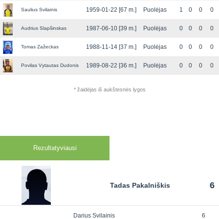
1959-01-22 [67 m.]
Puolėjas
1
0
0
0
Saulius Svilainis
1987-06-10 [39 m.]
Puolėjas
0
0
0
0
Audrius Slapšinskas
1988-11-14 [37 m.]
Puolėjas
0
0
0
0
Tomas Zažeckas
1989-08-22 [36 m.]
Puolėjas
0
0
0
0
Povilas Vytautas Dudonis
* žaidėjas iš aukštesnės lygos
Rezultatyviausi
6
Tadas Pakalniškis
Darius Svilainis
6