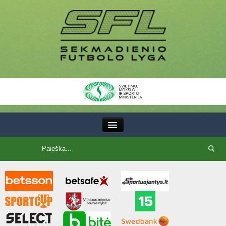
III Lyga
SFL Lyga
SFL taurė
7x7 CUP