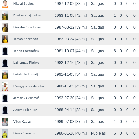
1987-12-02 [38 m.]
Saugas
0
0
0
0
Nikolai Strelec
1983-11-05 [42 m.]
Saugas
1
0
0
0
Povilas Kvajauskas
1987-03-22 [39 m.]
Saugas
0
0
0
0
Deividas Sorokinas
1983-03-24 [43 m.]
Saugas
0
0
0
0
Tomas Kaškonas
1981-10-07 [44 m.]
Saugas
6
0
0
0
Tadas Pakalniškis
1982-12-16 [43 m.]
Saugas
0
0
0
0
Laimantas Pleikys
1991-11-05 [34 m.]
Saugas
3
0
0
0
Lešek Jankovskij
1980-11-05 [45 m.]
Saugas
0
0
0
0
Remigijus Juodsnukis
1992-07-20 [34 m.]
Saugas
0
0
0
0
Jaroslav Čeripovič
1988-04-14 [38 m.]
Saugas
0
0
0
0
Artiom Filčenkov
1989-07-03 [37 m.]
Saugas
1
0
0
0
Vilius Kadys
1986-01-16 [40 m.]
Puolėjas
6
0
0
0
Darius Svilainis