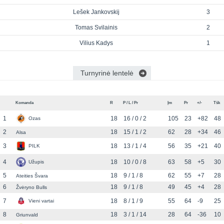
Lešek Jankovskij
3
Tomas Svilainis
2
Vilius Kadys
1
Turnyrinė lentelė
Komanda
R
P / L / Pr
Įm
Pr
+/-
Tšk
1
18
16 / 0 / 2
105
23
+82
48
Ozas
2
18
15 / 1 / 2
62
28
+34
46
Alsa
3
18
13 / 1 / 4
56
35
+21
40
PILK
4
18
10 / 0 / 8
63
58
+5
30
Užupis
5
18
9 / 1 / 8
62
55
+7
28
Ateities Švara
6
18
9 / 1 / 8
49
45
+4
28
Žvėryno Bulls
7
18
8 / 1 / 9
55
64
-9
25
Vieni vartai
8
18
3 / 1 / 14
28
64
-36
10
Griunvald