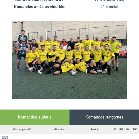
Antras komandos atstovas:
Lešek Jankovskij
7x7 vasaros
Euro2016
VRFS Futsal
Komandos amžiaus vidurkis:
41.4 metai
lyga
Vilnius
Cup
Lyga 8x8
Aukštaitijos
Įmonių lyga
senjorų
SFL rudens
čempionatas
taurė
Snaigės taurė
Komandos sudėtis
Komandos rungtynės
Vardas, pavardė
Gim. data
Pozicija
ĮV.
RP
GK
RK