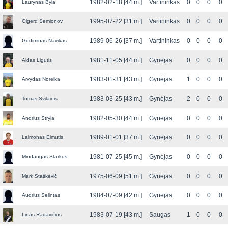
1982-02-18 [44 m.]
Vartininkas
0
0
0
0
Laurynas Byla
1995-07-22 [31 m.]
Vartininkas
0
0
0
0
Olgerd Semionov
1989-06-26 [37 m.]
Vartininkas
0
0
0
0
Gediminas Navikas
1981-11-05 [44 m.]
Gynėjas
0
0
0
0
Aidas Ligutis
1983-01-31 [43 m.]
Gynėjas
1
0
0
0
Arvydas Noreika
1983-03-25 [43 m.]
Gynėjas
2
0
0
0
Tomas Svilainis
1982-05-30 [44 m.]
Gynėjas
0
0
0
0
Andrius Stryla
1989-01-01 [37 m.]
Gynėjas
0
0
0
0
Laimonas Eimutis
1981-07-25 [45 m.]
Gynėjas
0
0
0
0
Mindaugas Starkus
1975-06-09 [51 m.]
Gynėjas
0
0
0
0
Mark Staškėvič
1984-07-09 [42 m.]
Gynėjas
0
0
0
0
Audrius Selintas
1983-07-19 [43 m.]
Saugas
1
0
0
0
Linas Radavičius