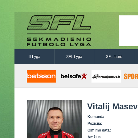
III Lyga
SFL Lyga
SFL taurė
Vitalij Masev
Komanda:
Pozicija:
Gimimo data:
Amžius