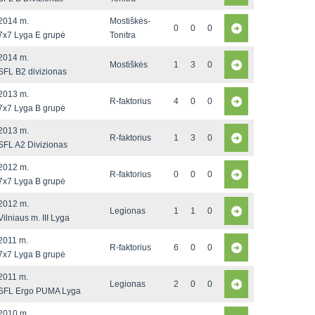
2014 m.
Mostiškės-
0
0
0
7x7 Lyga E grupė
Tonitra
2014 m.
Mostiškės
1
3
0
SFL B2 divizionas
2013 m.
R-faktorius
4
0
0
7x7 Lyga B grupė
2013 m.
R-faktorius
1
3
0
SFL A2 Divizionas
2012 m.
R-faktorius
0
0
0
7x7 Lyga B grupė
2012 m.
Legionas
1
1
0
Vilniaus m. III Lyga
2011 m.
R-faktorius
6
0
0
7x7 Lyga B grupė
2011 m.
Legionas
2
0
0
SFL Ergo PUMA Lyga
2010 m.