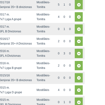
2017/18
Mostiškės-
5
1
0
Senjorai 35+ B divizionas
Tonitra
2017 m.
Mostiškės-
4
0
0
7x7 Lyga A grupė
Tonitra
2017 m.
Mostiškės-
0
1
0
SFL B Divizionas
Tonitra
2016/17
Mostiškės-
2
0
0
Senjorai 35+ A Divizionas
Tonitra
2016 m.
Mostiškės-
0
3
0
SFL A Divizionas
Tonitra
2016 m.
Mostiškės-
2
0
0
7x7 Lyga B grupė
Tonitra
2015/16
Mostiškės-
0
0
0
Senjorai 35+ B divizionas
Tonitra
2015 m.
Mostiškės
4
0
0
7x7 Lyga D grupė
2015 m.
Mostiškės-
0
1
0
SFL B Divizionas
Tonitra