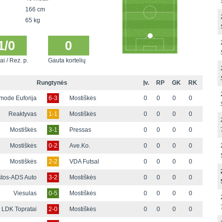
166 cm
65 kg
1/0
0
ai / Rez. p.
Gauta kortelių
Rungtynės
Įv.
RP
GK
RK
mode Euforija
6-3
Mostiškės
0
0
0
0
Reaktyvas
1-1
Mostiškės
0
0
0
0
Mostiškės
3-1
Pressas
0
0
0
0
Mostiškės
0-2
Ave.Ko.
0
0
0
0
Mostiškės
2-2
VDA Futsal
0
0
0
0
tos-ADS Auto
3-2
Mostiškės
0
0
0
0
Viesulas
0-5
Mostiškės
0
0
0
0
LDK Topratai
2-0
Mostiškės
0
0
0
0