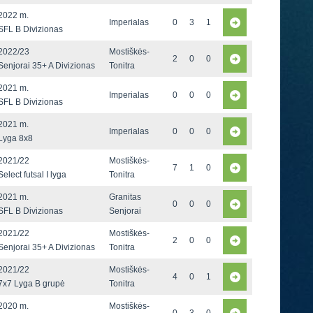
2022 m.
Imperialas
0
3
1
SFL B Divizionas
2022/23
Mostiškės-
2
0
0
Senjorai 35+ A Divizionas
Tonitra
2021 m.
Imperialas
0
0
0
SFL B Divizionas
2021 m.
Imperialas
0
0
0
Lyga 8x8
2021/22
Mostiškės-
7
1
0
Select futsal I lyga
Tonitra
2021 m.
Granitas
0
0
0
SFL B Divizionas
Senjorai
2021/22
Mostiškės-
2
0
0
Senjorai 35+ A Divizionas
Tonitra
2021/22
Mostiškės-
4
0
1
7x7 Lyga B grupė
Tonitra
2020 m.
Mostiškės-