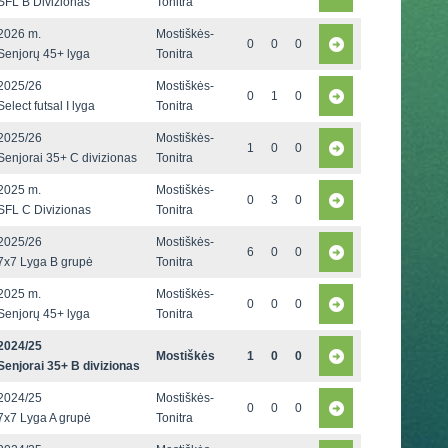
SFL B Divizionas
Tonitra
2026 m.
Mostiškės-
0
0
0
Senjorų 45+ lyga
Tonitra
2025/26
Mostiškės-
0
1
0
Select futsal I lyga
Tonitra
2025/26
Mostiškės-
1
0
0
Senjorai 35+ C divizionas
Tonitra
2025 m.
Mostiškės-
0
3
0
SFL C Divizionas
Tonitra
2025/26
Mostiškės-
6
0
0
7x7 Lyga B grupė
Tonitra
2025 m.
Mostiškės-
0
0
0
Senjorų 45+ lyga
Tonitra
2024/25
Mostiškės
1
0
0
Senjorai 35+ B divizionas
2024/25
Mostiškės-
0
0
0
7x7 Lyga A grupė
Tonitra