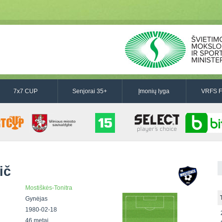
7x7 CUP
Senjorai 35+
Įmonių lyga
VRFS F
ič
Mostiškės-Tonitra
Gynėjas
1980-02-18
46 metai