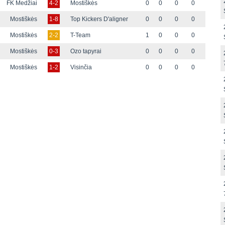
FK Medžiai
4-2
Mostiškės
0
0
0
0
Mostiškės
1-8
Top Kickers D'aligner
0
0
0
0
Mostiškės
2-2
T-Team
1
0
0
0
Mostiškės
0-3
Ozo tapyrai
0
0
0
0
Mostiškės
1-2
Visinčia
0
0
0
0