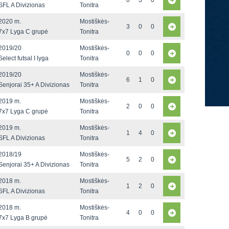
0
3
0
SFL A Divizionas
Tonitra
2020 m.
Mostiškės-
3
0
0
7x7 Lyga C grupė
Tonitra
2019/20
Mostiškės-
0
0
0
Select futsal I lyga
Tonitra
2019/20
Mostiškės-
6
1
0
Senjorai 35+ A Divizionas
Tonitra
2019 m.
Mostiškės-
2
0
0
7x7 Lyga C grupė
Tonitra
2019 m.
Mostiškės-
1
4
0
SFL A Divizionas
Tonitra
2018/19
Mostiškės-
5
2
0
Senjorai 35+ A Divizionas
Tonitra
2018 m.
Mostiškės-
1
2
0
SFL A Divizionas
Tonitra
2018 m.
Mostiškės-
4
0
0
7x7 Lyga B grupė
Tonitra