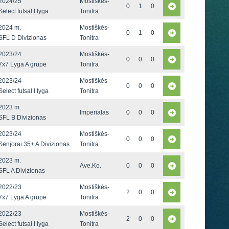
2024/25
Mostiškės-
0
1
0
Select futsal I lyga
Tonitra
2024 m.
Mostiškės-
0
1
0
SFL D Divizionas
Tonitra
2023/24
Mostiškės-
0
0
0
7x7 Lyga A grupė
Tonitra
2023/24
Mostiškės-
0
0
0
Select futsal I lyga
Tonitra
2023 m.
Imperialas
0
0
0
SFL B Divizionas
2023/24
Mostiškės-
0
0
0
Senjorai 35+ A Divizionas
Tonitra
2023 m.
Ave.Ko.
0
0
0
SFL A Divizionas
2022/23
Mostiškės-
2
0
0
7x7 Lyga A grupė
Tonitra
2022/23
Mostiškės-
2
0
0
Select futsal I lyga
Tonitra