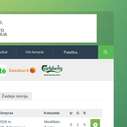
utsal
Visi turnyrai
Žaidėjo istorija
Turnyras
Komanda
Įv
G
R
2026 m.
Mostiškės-
0
1
0