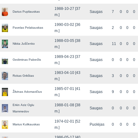
1988-10-27 [37
Saugas
7
0
0
0
Darius Pupliauskas
m.]
1990-03-02 [36
Saugas
2
0
0
0
Pavelas Pelakauskas
m.]
1988-03-05 [38
Saugas
11
0
0
0
Nikita Juščenko
m.]
1989-04-23 [37
Saugas
0
0
0
0
Gediminas Paberžis
m.]
1983-04-10 [43
Saugas
3
0
0
0
Rokas Grikštas
m.]
1985-07-01 [41
Saugas
9
0
0
0
Žilvinas Adomavičius
m.]
1988-01-08 [38
Erkin Aziz Oglu
Saugas
0
0
0
0
m.]
Mammedov
1974-02-01 [52
Puolėjas
0
0
0
0
Marius Kulikauskas
m.]
1986-05-17 [40