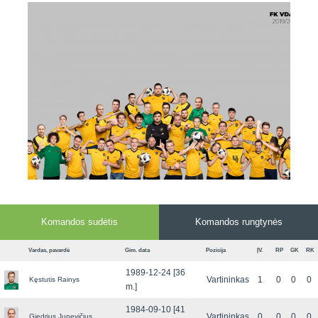
7x7 vasaros
Euro2016
VRFS Futsal
lyga
Vilnius
Cup
Lyga 8x8
Aukštaitijos
Įmonių lyga
senjorų
SFL rudens
čempionatas
taurė
Snaigės taurė
Komandos sudėtis
Komandos rungtynės
Vardas, pavardė
Gim. data
Pozicija
ĮV.
RP
GK
RK
1989-12-24 [36
Vartininkas
1
0
0
0
Kęstutis Rainys
m.]
1984-09-10 [41
Vartininkas
0
0
0
0
Giedrius Junevičius