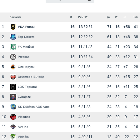
Komanda
R
P / L / Pr
Įm
Pr
+/-
Tšk
1
16
13 / 2 / 1
71
15
+56
41
VDA Futsal
2
16
12 / 2 / 2
61
13
+48
38
Top Kickers
3
15
11 / 1 / 3
44
21
+23
34
FK Medžiai
4
15
10 / 1 / 4
40
28
+12
31
Pressas
5
15
9 / 1 / 5
34
27
+7
28
Ozo tapyrai
6
15
9 / 0 / 6
43
28
+15
27
Delamode Euforija
7
15
8 / 1 / 6
26
15
+11
25
LDK Topratai
8
15
7 / 1 / 7
25
32
-7
22
Zybajazz
9
15
6 / 1 / 8
24
28
-4
19
SK Dūkštos-ADS Auto
10
15
4 / 5 / 6
20
29
-9
17
Viesulas
11
15
5 / 1 / 9
31
35
-4
16
Ave.Ko.
12
15
4 / 0 / 11
18
40
-22
12
Visinčia