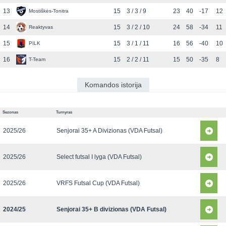
13
15
3 / 3 / 9
23
40
-17
12
Mostiškės-Tonitra
14
15
3 / 2 / 10
24
58
-34
11
Reaktyvas
15
15
3 / 1 / 11
16
56
-40
10
PILK
16
15
2 / 2 / 11
15
50
-35
8
T-Team
Komandos istorija
Sezonas
Turnyras
2025/26
Senjorai 35+ A Divizionas (VDA Futsal)
2025/26
Select futsal I lyga (VDA Futsal)
2025/26
VRFS Futsal Cup (VDA Futsal)
2024/25
Senjorai 35+ B divizionas (VDA Futsal)