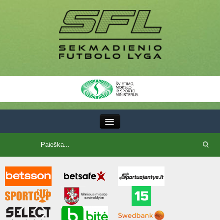
III Lyga
SFL Lyga
SFL taurė
7x7 CUP