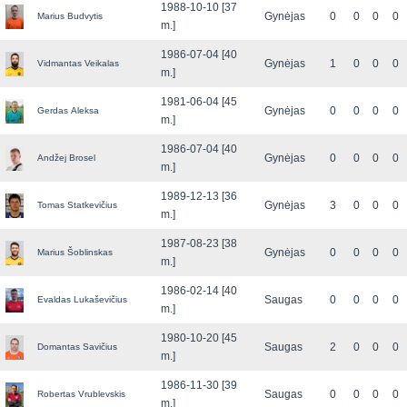
1988-10-10 [37
Gynėjas
0
0
0
0
Marius Budvytis
m.]
1986-07-04 [40
Gynėjas
1
0
0
0
Vidmantas Veikalas
m.]
1981-06-04 [45
Gynėjas
0
0
0
0
Gerdas Aleksa
m.]
1986-07-04 [40
Gynėjas
0
0
0
0
Andžej Brosel
m.]
1989-12-13 [36
Gynėjas
3
0
0
0
Tomas Statkevičius
m.]
1987-08-23 [38
Gynėjas
0
0
0
0
Marius Šoblinskas
m.]
1986-02-14 [40
Saugas
0
0
0
0
Evaldas Lukaševičius
m.]
1980-10-20 [45
Saugas
2
0
0
0
Domantas Savičius
m.]
1986-11-30 [39
Saugas
0
0
0
0
Robertas Vrublevskis
m.]