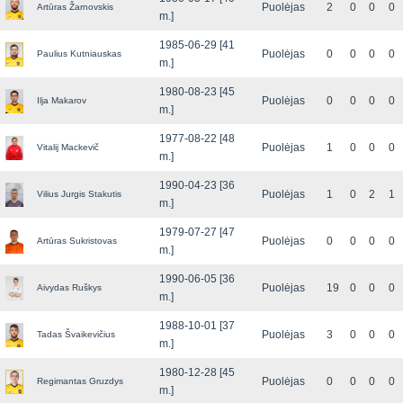
Puolėjas
2
0
0
0
Artūras Žarnovskis
m.]
1985-06-29 [41
Puolėjas
0
0
0
0
Paulius Kutniauskas
m.]
1980-08-23 [45
Puolėjas
0
0
0
0
Ilja Makarov
m.]
1977-08-22 [48
Puolėjas
1
0
0
0
Vitalij Mackevič
m.]
1990-04-23 [36
Puolėjas
1
0
2
1
Vilius Jurgis Stakutis
m.]
1979-07-27 [47
Puolėjas
0
0
0
0
Artūras Sukristovas
m.]
1990-06-05 [36
Puolėjas
19
0
0
0
Aivydas Ruškys
m.]
1988-10-01 [37
Puolėjas
3
0
0
0
Tadas Švaikevičius
m.]
1980-12-28 [45
Puolėjas
0
0
0
0
Regimantas Gruzdys
m.]