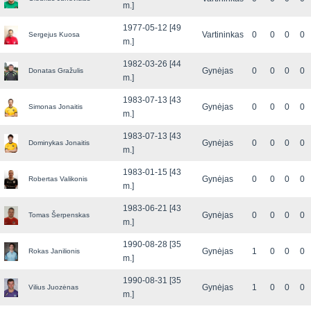
m.]
1977-05-12 [49
Vartininkas
0
0
0
0
Sergejus Kuosa
m.]
1982-03-26 [44
Gynėjas
0
0
0
0
Donatas Gražulis
m.]
1983-07-13 [43
Gynėjas
0
0
0
0
Simonas Jonaitis
m.]
1983-07-13 [43
Gynėjas
0
0
0
0
Dominykas Jonaitis
m.]
1983-01-15 [43
Gynėjas
0
0
0
0
Robertas Valikonis
m.]
1983-06-21 [43
Gynėjas
0
0
0
0
Tomas Šerpenskas
m.]
1990-08-28 [35
Gynėjas
1
0
0
0
Rokas Janilionis
m.]
1990-08-31 [35
Gynėjas
1
0
0
0
Vilius Juozėnas
m.]