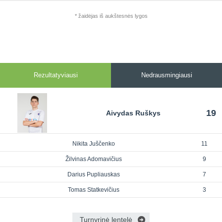
* žaidėjas iš aukštesnės lygos
Rezultatyviausi
Nedrausmingiausi
19
Aivydas Ruškys
Nikita Juščenko
11
Žilvinas Adomavičius
9
Darius Pupliauskas
7
Tomas Statkevičius
3
Turnyrinė lentelė