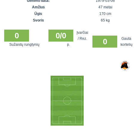
Gimimo data:
1979-03-06
7x7 vasaros
Euro2016
VRFS Futsal
Amžius
47 metai
lyga
Vilnius
Cup
Ūgis
170 cm
Lyga 8x8
Aukštaitijos
Svoris
65 kg
Įmonių lyga
senjorų
Įvarčiai
SFL rudens
0
0/0
čempionatas
/ Rez.
Gauta
0
taurė
Sužaistų rungtynių
p.
kortelių
Snaigės taurė