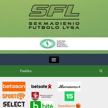
III Lyga
SFL Lyga
SFL taurė
7x7 CUP