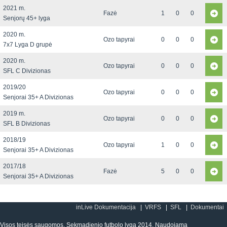
2021 m.
Fazė
1
0
0
Senjorų 45+ lyga
2020 m.
Ozo tapyrai
0
0
0
7x7 Lyga D grupė
2020 m.
Ozo tapyrai
0
0
0
SFL C Divizionas
2019/20
Ozo tapyrai
0
0
0
Senjorai 35+ A Divizionas
2019 m.
Ozo tapyrai
0
0
0
SFL B Divizionas
2018/19
Ozo tapyrai
1
0
0
Senjorai 35+ A Divizionas
2017/18
Fazė
5
0
0
Senjorai 35+ A Divizionas
inLive Dokumentacija
VRFS
SFL
Dokumentai
Visos teisės saugomos. Sekmadienio futbolo lyga 2014. Naudojama