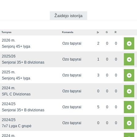
Žaidėjo istorija
Turnyras
Komanda
Įv
G
R
2026 m.
Ozo tapyrai
2
0
0
Senjorų 45+ lyga
2025/26
Ozo tapyrai
1
0
0
Senjorai 35+ B divizionas
2025 m.
Ozo tapyrai
3
0
0
Senjorų 45+ lyga
2024 m.
Ozo tapyrai
0
0
0
SFL C Divizionas
2024/25
Ozo tapyrai
5
0
0
Senjorai 35+ B divizionas
2024/25
Ozo tapyrai
0
0
0
7x7 Lyga C grupė
2024 m.