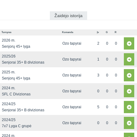
Žaidėjo istorija
Turnyras
Komanda
Įv
G
R
2026 m.
Ozo tapyrai
2
0
0
Senjorų 45+ lyga
2025/26
Ozo tapyrai
1
0
0
Senjorai 35+ B divizionas
2025 m.
Ozo tapyrai
3
0
0
Senjorų 45+ lyga
2024 m.
Ozo tapyrai
0
0
0
SFL C Divizionas
2024/25
Ozo tapyrai
5
0
0
Senjorai 35+ B divizionas
2024/25
Ozo tapyrai
0
0
0
7x7 Lyga C grupė
2024 m.