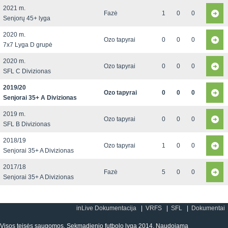
2021 m.
Fazė
1
0
0
Senjorų 45+ lyga
2020 m.
Ozo tapyrai
0
0
0
7x7 Lyga D grupė
2020 m.
Ozo tapyrai
0
0
0
SFL C Divizionas
2019/20
Ozo tapyrai
0
0
0
Senjorai 35+ A Divizionas
2019 m.
Ozo tapyrai
0
0
0
SFL B Divizionas
2018/19
Ozo tapyrai
1
0
0
Senjorai 35+ A Divizionas
2017/18
Fazė
5
0
0
Senjorai 35+ A Divizionas
inLive Dokumentacija
VRFS
SFL
Dokumentai
Visos teisės saugomos. Sekmadienio futbolo lyga 2014. Naudojama