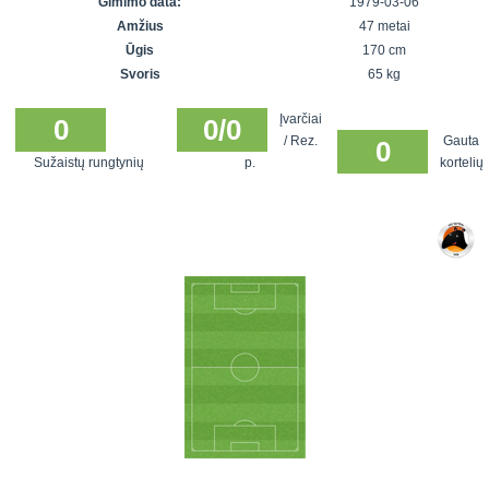
Gimimo data:
1979-03-06
7x7 vasaros
Euro2016
VRFS Futsal
Amžius
47 metai
lyga
Vilnius
Cup
Ūgis
170 cm
Lyga 8x8
Aukštaitijos
Svoris
65 kg
Įmonių lyga
senjorų
Įvarčiai
SFL rudens
0
0/0
čempionatas
/ Rez.
Gauta
0
taurė
Sužaistų rungtynių
p.
kortelių
Snaigės taurė