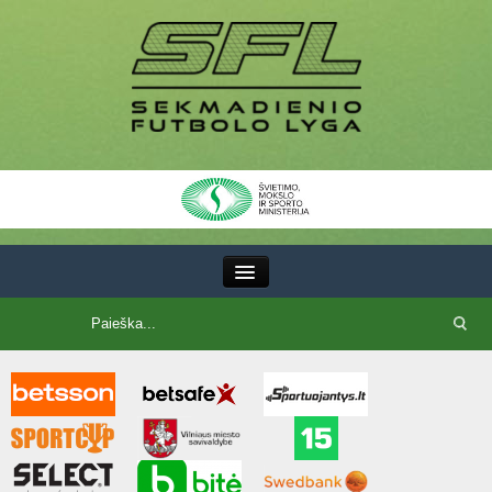
III Lyga
SFL Lyga
SFL taurė
7x7 CUP