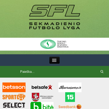
III Lyga
SFL Lyga
SFL taurė
7x7 CUP