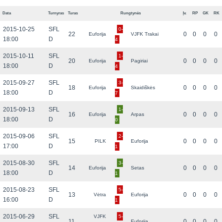
Data
Turnyras
Turas
Rungtynės
Įv.
RP
GK
RK
2015-10-25
SFL
0-
22
0
0
0
0
Euforija
VJFK Trakai
18:00
D
4
2015-10-11
SFL
1-
20
0
0
0
0
Euforija
Pagiriai
18:00
D
4
2015-09-27
SFL
3-
18
0
0
0
0
Euforija
Skaidiškės
18:00
D
7
2015-09-13
SFL
1-
16
0
0
0
0
Euforija
Arpas
18:00
D
0
2015-09-06
SFL
2-
15
0
0
0
0
PILK
Euforija
17:00
D
1
2015-08-30
SFL
3-
14
0
0
0
0
Euforija
Setas
18:00
D
1
2015-08-23
SFL
5-
13
0
0
0
0
Vėtra
Euforija
16:00
D
1
2015-06-29
SFL
VJFK
5-
11
0
0
0
0
Euforija