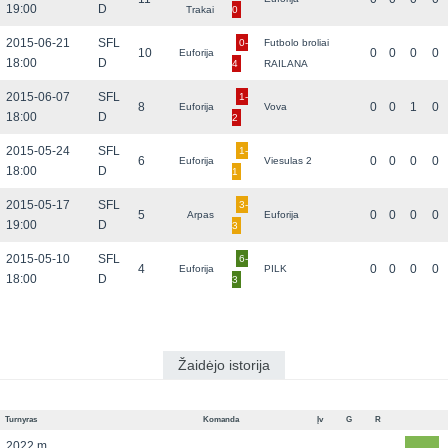
19:00
D
Trakai
0
2015-06-21
SFL
0-
Futbolo broliai
10
0
0
0
0
Euforija
18:00
D
4
RAILANA
2015-06-07
SFL
1-
8
0
0
1
0
Euforija
Vova
18:00
D
2
2015-05-24
SFL
1-
6
0
0
0
0
Euforija
Viesulas 2
18:00
D
1
2015-05-17
SFL
3-
5
0
0
0
0
Arpas
Euforija
19:00
D
3
2015-05-10
SFL
6-
4
0
0
0
0
Euforija
PILK
18:00
D
3
Žaidėjo istorija
Turnyras
Komanda
Įv
G
R
2022 m.