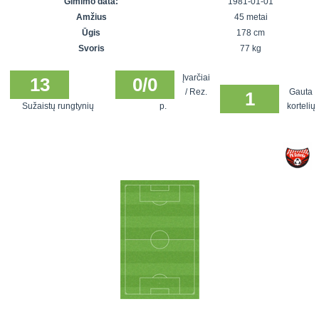
Gimimo data:
1981-01-01
7x7 vasaros
Euro2016
VRFS Futsal
Amžius
45 metai
lyga
Vilnius
Cup
Ūgis
178 cm
Lyga 8x8
Aukštaitijos
Svoris
77 kg
Įmonių lyga
senjorų
Įvarčiai
SFL rudens
13
0/0
čempionatas
/ Rez.
Gauta
1
taurė
Sužaistų rungtynių
p.
kortelių
Snaigės taurė