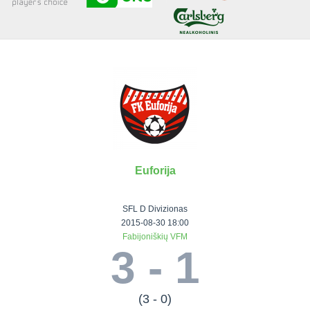
Senjorai 35+
Įmonių lyga
VRFS Futsal
Visi turnyrai
Euforija
Lauko
Vaikų ir
Senjorų ir
Vilniaus
futbolas
moterų
salės
futbolas
SFL D Divizionas
futbolas
futbolas
II Lyga
Vilnius World
2015-08-30 18:00
Fabijoniškių VFM
III Lyga
Cup
Vaikų lyga
Senjorai 35+
3 - 1
SFL Lyga
Mini futbolo
Senjorai 45+
Moterų lyga
SFL taurė
lyga‎
Futsal 45+
VRFS Taurė
Vasaros futbolo
VRFS Futsal
(3 - 0)
7x7 CUP
lyga
Select II