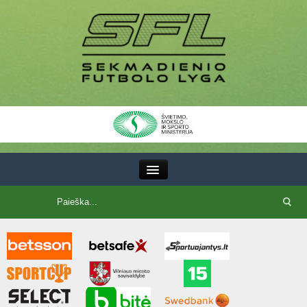
III Lyga
SFL Lyga
SFL taurė
7x7 CUP