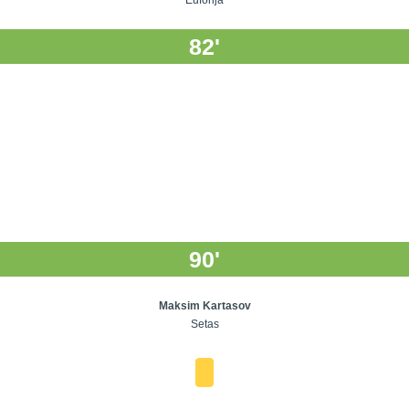
Euforija
82'
90'
Maksim Kartasov
Setas