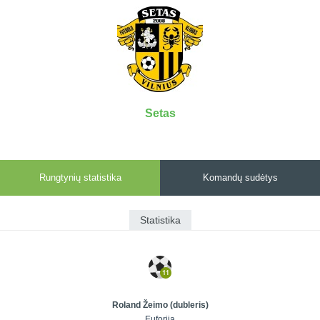
7x7 vasaros
Euro2016
VRFS Futsal
lyga
Vilnius
Cup
Lyga 8x8
Aukštaitijos
Įmonių lyga
senjorų
SFL rudens
čempionatas
taurė
Setas
Snaigės taurė
Rungtynių statistika
Komandų sudėtys
Statistika
Roland Žeimo (dubleris)
Euforija