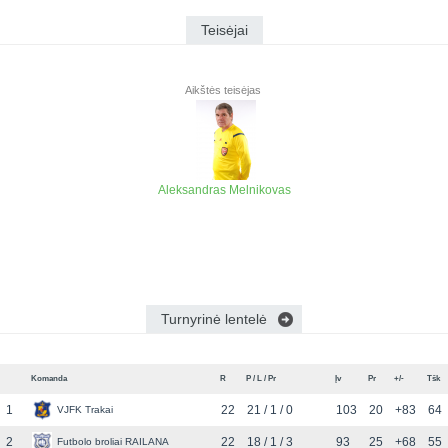
Teisėjai
Aikštės teisėjas
Aleksandras Melnikovas
Turnyrinė lentelė
Komanda
R
P / L / Pr
Įv
Pr
+/-
Tšk
1
22
21 / 1 / 0
103
20
+83
64
VJFK Trakai
2
22
18 / 1 / 3
93
25
+68
55
Futbolo broliai RAILANA