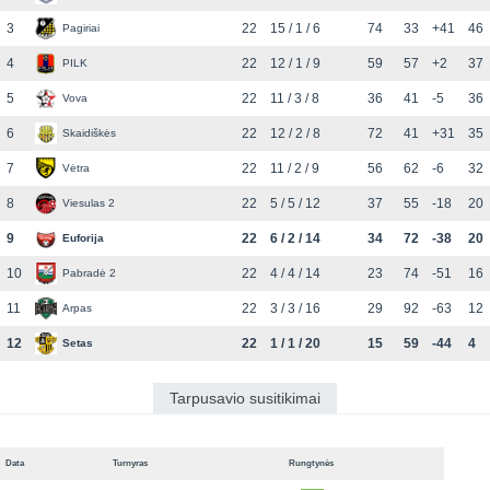
3
22
15 / 1 / 6
74
33
+41
46
Pagiriai
4
22
12 / 1 / 9
59
57
+2
37
PILK
5
22
11 / 3 / 8
36
41
-5
36
Vova
6
22
12 / 2 / 8
72
41
+31
35
Skaidiškės
7
22
11 / 2 / 9
56
62
-6
32
Vėtra
8
22
5 / 5 / 12
37
55
-18
20
Viesulas 2
9
22
6 / 2 / 14
34
72
-38
20
Euforija
10
22
4 / 4 / 14
23
74
-51
16
Pabradė 2
11
22
3 / 3 / 16
29
92
-63
12
Arpas
12
22
1 / 1 / 20
15
59
-44
4
Setas
Tarpusavio susitikimai
Data
Turnyras
Rungtynės