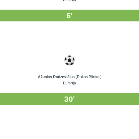
6'
Ąžuolas Radzevičius
(Rokas Bilotas)
Euforija
30'