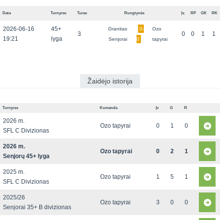
Data
Turnyras
Turas
Rungtynės
Įv.
RP
GK
RK
2026-06-16
45+
Granitas
0-
Ozo
3
0
0
1
1
19:21
lyga
Senjorai
0
tapyrai
Žaidėjo istorija
Turnyras
Komanda
Įv
G
R
2026 m.
Ozo tapyrai
0
1
0
SFL C Divizionas
2026 m.
Ozo tapyrai
0
2
1
Senjorų 45+ lyga
2025 m.
Ozo tapyrai
1
5
1
SFL C Divizionas
2025/26
Ozo tapyrai
3
0
0
Senjorai 35+ B divizionas