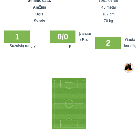
Gimimo data:
1981-07-09
7x7 vasaros
Euro2016
VRFS Futsal
Amžius
45 metai
lyga
Vilnius
Cup
Ūgis
187 cm
Lyga 8x8
Aukštaitijos
Svoris
70 kg
Įmonių lyga
senjorų
Įvarčiai
SFL rudens
1
0/0
čempionatas
/ Rez.
Gauta
2
taurė
Sužaistų rungtynių
p.
kortelių
Snaigės taurė