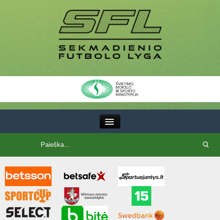
III Lyga
SFL Lyga
SFL taurė
7x7 CUP