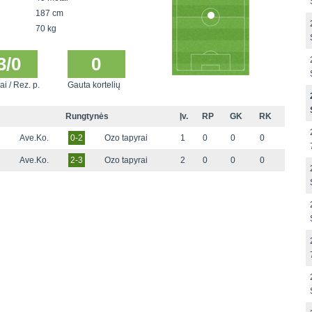
187 cm
70 kg
3/0
0
ai / Rez. p.
Gauta kortelių
Rungtynės
Įv.
RP
GK
RK
Ave.Ko.
0-2
Ozo tapyrai
1
0
0
0
Ave.Ko.
2-3
Ozo tapyrai
2
0
0
0