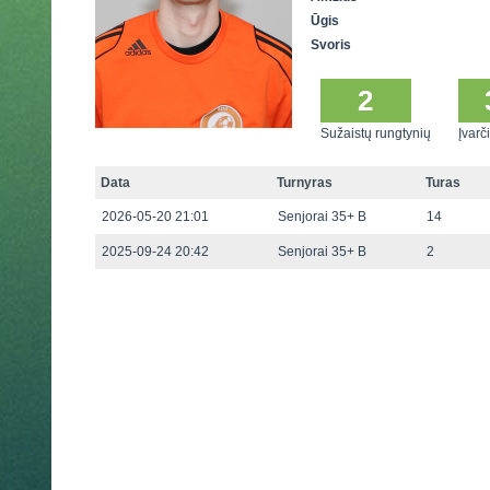
Ūgis
Svoris
2
Sužaistų rungtynių
Įvarči
Data
Turnyras
Turas
2026-05-20 21:01
Senjorai 35+ B
14
2025-09-24 20:42
Senjorai 35+ B
2