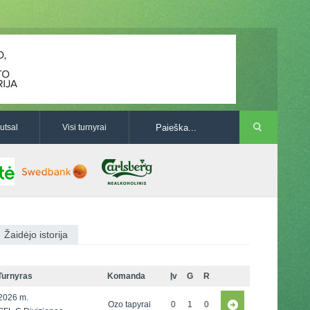
utsal
Visi turnyrai
Žaidėjo istorija
Turnyras
Komanda
Įv
G
R
2026 m.
Ozo tapyrai
0
1
0