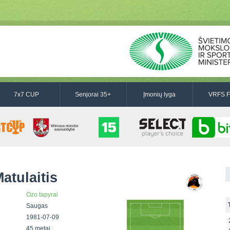
7x7 CUP
Senjorai 35+
Įmonių lyga
VRFS F
atulaitis
Ozo tapyrai
Saugas
1981-07-09
45 metai