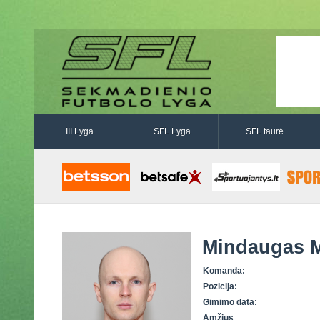
III Lyga
SFL Lyga
SFL taurė
Mindaugas M
Komanda:
Pozicija:
Gimimo data:
Amžius