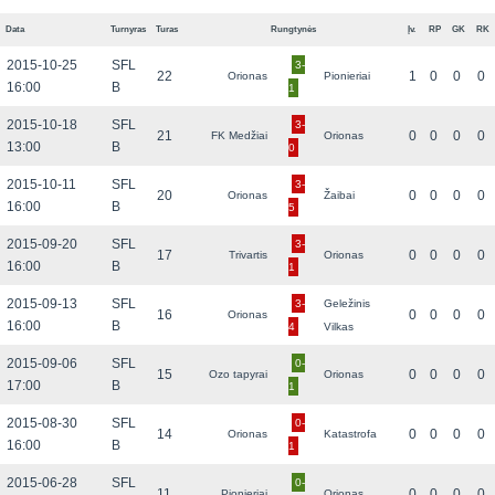
Data
Turnyras
Turas
Rungtynės
Įv.
RP
GK
RK
2015-10-25
SFL
3-
22
1
0
0
0
Orionas
Pionieriai
16:00
B
1
2015-10-18
SFL
3-
21
0
0
0
0
FK Medžiai
Orionas
13:00
B
0
2015-10-11
SFL
3-
20
0
0
0
0
Orionas
Žaibai
16:00
B
5
2015-09-20
SFL
3-
17
0
0
0
0
Trivartis
Orionas
16:00
B
1
2015-09-13
SFL
3-
Geležinis
16
0
0
0
0
Orionas
16:00
B
4
Vilkas
2015-09-06
SFL
0-
15
0
0
0
0
Ozo tapyrai
Orionas
17:00
B
1
2015-08-30
SFL
0-
14
0
0
0
0
Orionas
Katastrofa
16:00
B
1
2015-06-28
SFL
0-
11
0
0
0
0
Pionieriai
Orionas