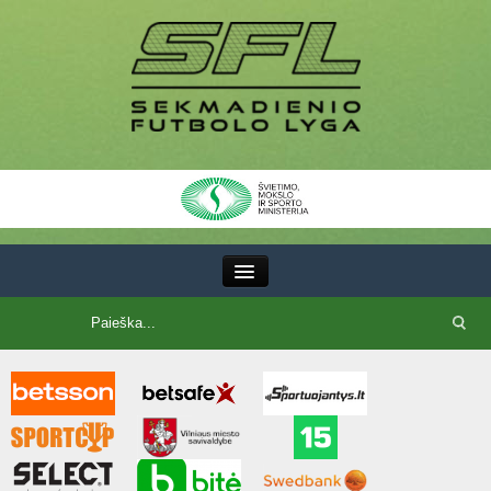
III Lyga
SFL Lyga
SFL taurė
7x7 CUP