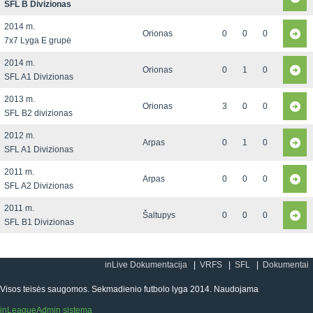
SFL B Divizionas
2014 m.
Orionas
0
0
0
7x7 Lyga E grupė
2014 m.
Orionas
0
1
0
SFL A1 Divizionas
2013 m.
Orionas
3
0
0
SFL B2 divizionas
2012 m.
Arpas
0
1
0
SFL A1 Divizionas
2011 m.
Arpas
0
0
0
SFL A2 Divizionas
2011 m.
Šaltupys
0
0
0
SFL B1 Divizionas
inLive Dokumentacija
VRFS
SFL
Dokumentai
Visos teisės saugomos. Sekmadienio futbolo lyga 2014. Naudojama
inLeagueAdmin sistema