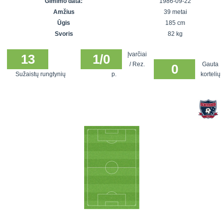
Gimimo data:
1986-09-22
7x7 vasaros
Euro2016
VRFS Futsal
Amžius
39 metai
lyga
Vilnius
Cup
Ūgis
185 cm
Lyga 8x8
Aukštaitijos
Svoris
82 kg
Įmonių lyga
senjorų
Įvarčiai
SFL rudens
13
1/0
čempionatas
/ Rez.
Gauta
0
taurė
Sužaistų rungtynių
p.
kortelių
Snaigės taurė