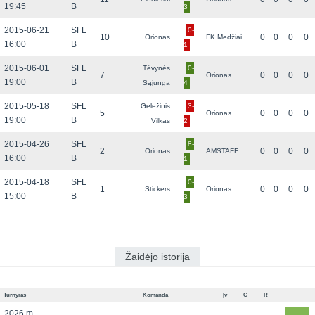
19:45
B
3
2015-06-21
SFL
0-
10
0
0
0
0
Orionas
FK Medžiai
16:00
B
1
2015-06-01
SFL
Tėvynės
0-
7
0
0
0
0
Orionas
19:00
B
Sąjunga
4
2015-05-18
SFL
Geležinis
3-
5
0
0
0
0
Orionas
19:00
B
Vilkas
2
2015-04-26
SFL
8-
2
0
0
0
0
Orionas
AMSTAFF
16:00
B
1
2015-04-18
SFL
0-
1
0
0
0
0
Stickers
Orionas
15:00
B
3
Žaidėjo istorija
Turnyras
Komanda
Įv
G
R
2026 m.