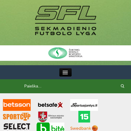
III Lyga
SFL Lyga
SFL taurė
7x7 CUP