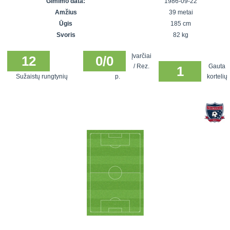
Gimimo data:
1986-09-22
7x7 vasaros
Euro2016
VRFS Futsal
Amžius
39 metai
lyga
Vilnius
Cup
Ūgis
185 cm
Lyga 8x8
Aukštaitijos
Svoris
82 kg
Įmonių lyga
senjorų
Įvarčiai
SFL rudens
12
0/0
čempionatas
/ Rez.
Gauta
1
taurė
Sužaistų rungtynių
p.
kortelių
Snaigės taurė