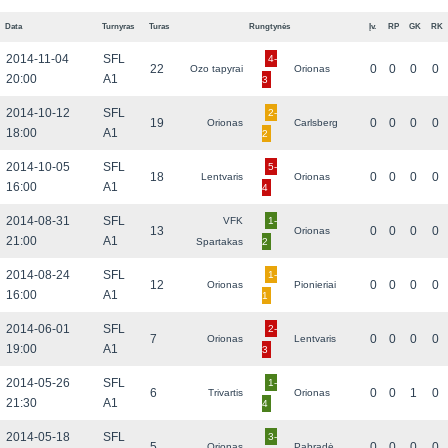
Data
Turnyras
Turas
Rungtynės
Įv.
RP
GK
RK
2014-11-04
SFL
4-
22
0
0
0
0
Ozo tapyrai
Orionas
20:00
A1
3
2014-10-12
SFL
2-
19
0
0
0
0
Orionas
Carlsberg
18:00
A1
2
2014-10-05
SFL
5-
18
0
0
0
0
Lentvaris
Orionas
16:00
A1
4
2014-08-31
SFL
VFK
1-
13
0
0
0
0
Orionas
21:00
A1
Spartakas
2
2014-08-24
SFL
1-
12
0
0
0
0
Orionas
Pionieriai
16:00
A1
1
2014-06-01
SFL
2-
7
0
0
0
0
Orionas
Lentvaris
19:00
A1
3
2014-05-26
SFL
1-
6
0
0
1
0
Trivartis
Orionas
21:30
A1
4
2014-05-18
SFL
3-
5
0
0
0
0
Orionas
Pabradė