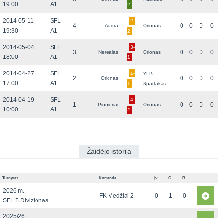
19:00
A1
2
2014-05-11
SFL
2-
4
0
0
0
0
Audra
Orionas
19:30
A1
2
2014-05-04
SFL
3-
3
0
0
0
0
Nerealas
Orionas
18:00
A1
1
2014-04-27
SFL
1-
VFK
2
0
0
0
0
Orionas
17:00
A1
1
Spartakas
2014-04-19
SFL
4-
1
0
0
0
0
Pionieriai
Orionas
10:00
A1
2
Žaidėjo istorija
Turnyras
Komanda
Įv
G
R
2026 m.
FK Medžiai 2
0
1
0
SFL B Divizionas
2025/26