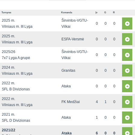
Turnyras
Komanda
Įv
G
R
2025 m.
Širvintos-VGTU-
0
0
0
Vilniaus m. III Lyga
Vilkai
2025 m.
ESFA-Versmė
0
0
0
Vilniaus m. III Lyga
2025/26
Širvintos-VGTU-
0
0
0
7x7 Lyga A grupė
Vilkai
2024 m.
Granitas
0
0
0
Vilniaus m. III Lyga
2022 m.
Ataka
0
0
0
SFL B Divizionas
2022 m.
FK Medžiai
4
1
0
Vilniaus m. III Lyga
2021 m.
Ataka
1
0
0
SFL D Divizionas
2021/22
Ataka
6
0
0