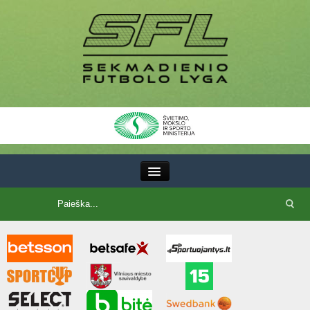
III Lyga
SFL Lyga
SFL taurė
7x7 CUP