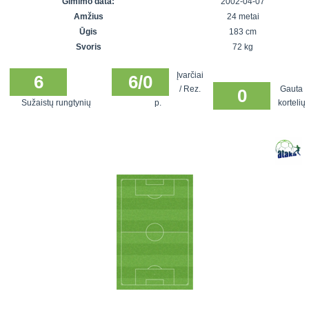
Gimimo data:
2002-04-07
7x7 vasaros
Euro2016
VRFS Futsal
Amžius
24 metai
lyga
Vilnius
Cup
Ūgis
183 cm
Lyga 8x8
Aukštaitijos
Svoris
72 kg
Įmonių lyga
senjorų
Įvarčiai
SFL rudens
6
6/0
čempionatas
/ Rez.
Gauta
0
taurė
Sužaistų rungtynių
p.
kortelių
Snaigės taurė