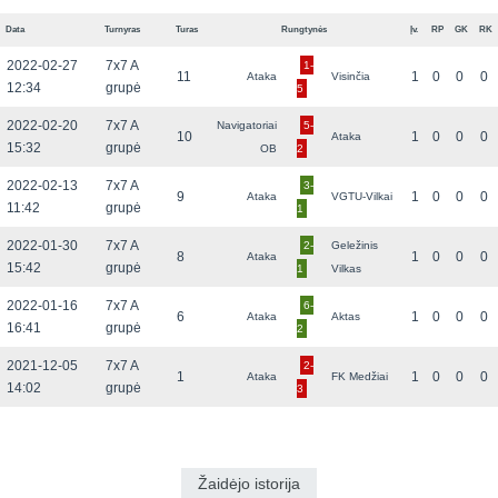
Data
Turnyras
Turas
Rungtynės
Įv.
RP
GK
RK
2022-02-27
7x7 A
1-
11
1
0
0
0
Ataka
Visinčia
12:34
grupė
5
2022-02-20
7x7 A
Navigatoriai
5-
10
1
0
0
0
Ataka
15:32
grupė
OB
2
2022-02-13
7x7 A
3-
9
1
0
0
0
Ataka
VGTU-Vilkai
11:42
grupė
1
2022-01-30
7x7 A
2-
Geležinis
8
1
0
0
0
Ataka
15:42
grupė
1
Vilkas
2022-01-16
7x7 A
6-
6
1
0
0
0
Ataka
Aktas
16:41
grupė
2
2021-12-05
7x7 A
2-
1
1
0
0
0
Ataka
FK Medžiai
14:02
grupė
3
Žaidėjo istorija