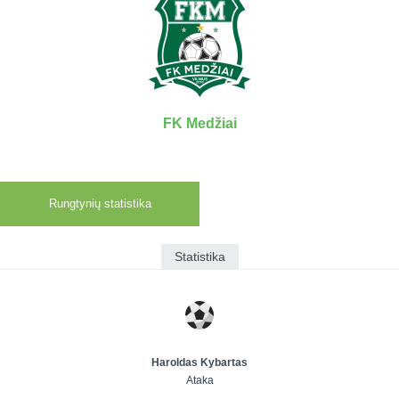
7x7 vasaros
Euro2016
VRFS Futsal
lyga
Vilnius
Cup
Lyga 8x8
Aukštaitijos
Įmonių lyga
senjorų
SFL rudens
čempionatas
taurė
FK Medžiai
Snaigės taurė
Rungtynių statistika
Statistika
Haroldas Kybartas
Ataka