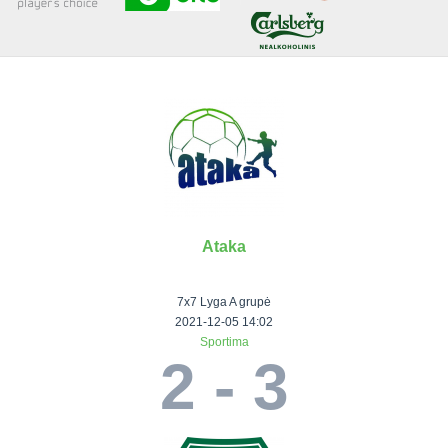
Senjorai 35+
Įmonių lyga
VRFS Futsal
Visi turnyrai
Ataka
Lauko
Vaikų ir
Senjorų ir
Vilniaus
futbolas
moterų
salės
futbolas
7x7 Lyga A grupė
futbolas
futbolas
II Lyga
Vilnius World
2021-12-05 14:02
Sportima
III Lyga
Cup
Vaikų lyga
Senjorai 35+
2 - 3
SFL Lyga
Mini futbolo
Senjorai 45+
Moterų lyga
SFL taurė
lyga‎
Futsal 45+
VRFS Taurė
Vasaros futbolo
VRFS Futsal
7x7 CUP
lyga
Select II