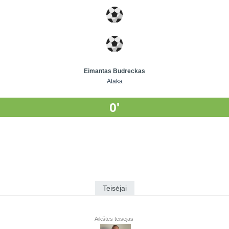
Eimantas Budreckas
Ataka
0'
Teisėjai
Aikštės teisėjas