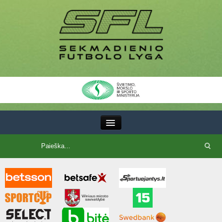
III Lyga
SFL Lyga
SFL taurė
7x7 CUP