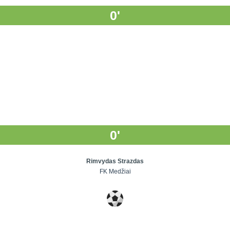
0'
0'
Rimvydas Strazdas
FK Medžiai