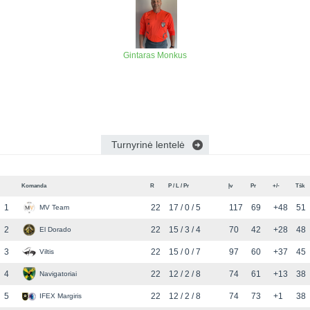
Gintaras Monkus
Turnyrinė lentelė
Komanda
R
P / L / Pr
Įv
Pr
+/-
Tšk
1
22
17 / 0 / 5
117
69
+48
51
MV Team
2
22
15 / 3 / 4
70
42
+28
48
El Dorado
3
22
15 / 0 / 7
97
60
+37
45
Viltis
4
22
12 / 2 / 8
74
61
+13
38
Navigatoriai
5
22
12 / 2 / 8
74
73
+1
38
IFEX Margiris