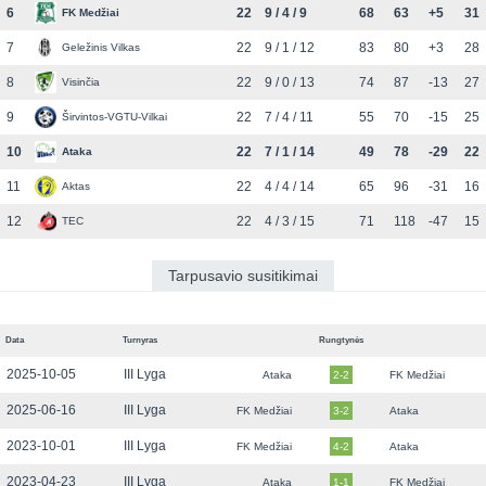
6
22
9 / 4 / 9
68
63
+5
31
FK Medžiai
7
22
9 / 1 / 12
83
80
+3
28
Geležinis Vilkas
8
22
9 / 0 / 13
74
87
-13
27
Visinčia
9
22
7 / 4 / 11
55
70
-15
25
Širvintos-VGTU-Vilkai
10
22
7 / 1 / 14
49
78
-29
22
Ataka
11
22
4 / 4 / 14
65
96
-31
16
Aktas
12
22
4 / 3 / 15
71
118
-47
15
TEC
Tarpusavio susitikimai
Data
Turnyras
Rungtynės
2025-10-05
III Lyga
Ataka
2-2
FK Medžiai
2025-06-16
III Lyga
FK Medžiai
3-2
Ataka
2023-10-01
III Lyga
FK Medžiai
4-2
Ataka
2023-04-23
III Lyga
Ataka
1-1
FK Medžiai