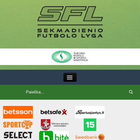
III Lyga
SFL Lyga
SFL taurė
7x7 CUP