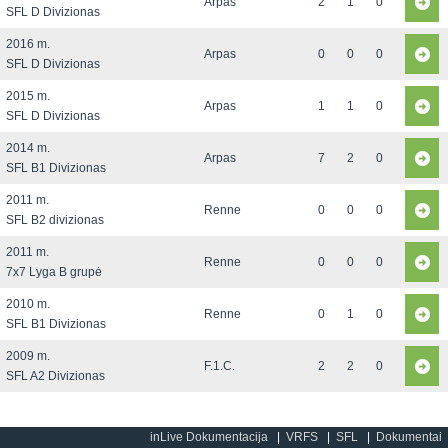
Arpas
2
1
0
SFL D Divizionas
2016 m.
Arpas
0
0
0
SFL D Divizionas
2015 m.
Arpas
1
1
0
SFL D Divizionas
2014 m.
Arpas
7
2
0
SFL B1 Divizionas
2011 m.
Renne
0
0
0
SFL B2 divizionas
2011 m.
Renne
0
0
0
7x7 Lyga B grupė
2010 m.
Renne
0
1
0
SFL B1 Divizionas
2009 m.
F.1.C.
2
2
0
SFL A2 Divizionas
inLive Dokumentacija
VRFS
SFL
Dokumentai