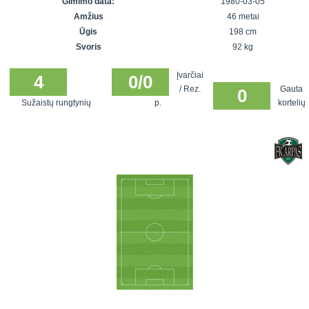
Gimimo data:
1980-03-05
7x7 vasaros
Euro2016
VRFS Futsal
Amžius
46 metai
lyga
Vilnius
Cup
Ūgis
198 cm
Lyga 8x8
Aukštaitijos
Svoris
92 kg
Įmonių lyga
senjorų
Įvarčiai
SFL rudens
4
0/0
čempionatas
/ Rez.
Gauta
0
taurė
Sužaistų rungtynių
p.
kortelių
Snaigės taurė