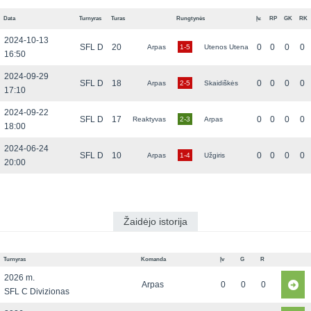
Data
Turnyras
Turas
Rungtynės
Įv.
RP
GK
RK
2024-10-13
SFL D
20
0
0
0
0
Arpas
1-5
Utenos Utena
16:50
2024-09-29
SFL D
18
0
0
0
0
Arpas
2-5
Skaidiškės
17:10
2024-09-22
SFL D
17
0
0
0
0
Reaktyvas
2-3
Arpas
18:00
2024-06-24
SFL D
10
0
0
0
0
Arpas
1-4
Užgiris
20:00
Žaidėjo istorija
Turnyras
Komanda
Įv
G
R
2026 m.
Arpas
0
0
0
SFL C Divizionas