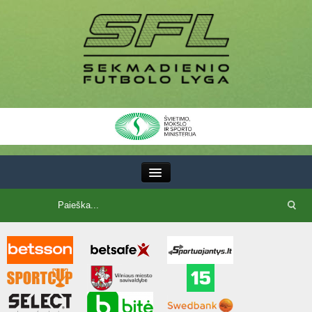
III Lyga
SFL Lyga
SFL taurė
7x7 CUP