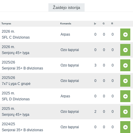
Žaidėjo istorija
Turnyras
Komanda
Įv
G
R
2026 m.
Arpas
0
0
0
SFL C Divizionas
2026 m.
Ozo tapyrai
0
0
0
Senjorų 45+ lyga
2025/26
Ozo tapyrai
3
0
0
Senjorai 35+ B divizionas
2025/26
Ozo tapyrai
0
0
0
7x7 Lyga C grupė
2025 m.
Arpas
0
0
0
SFL D Divizionas
2025 m.
Ozo tapyrai
2
0
0
Senjorų 45+ lyga
2024/25
Ozo tapyrai
0
0
0
Senjorai 35+ B divizionas