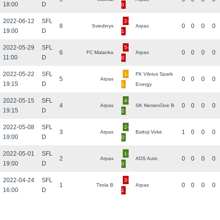
18:00
D
0
2022-06-12
SFL
2-
8
0
0
0
0
Sviedinys
Arpas
19:00
D
1
2022-05-29
SFL
5-
6
0
0
0
0
FC Malanka
Arpas
11:00
D
0
2022-05-22
SFL
1-
FK Vilnius Spark
5
0
0
0
0
Arpas
19:15
D
1
Energy
2022-05-15
SFL
4-
4
0
0
0
0
Arpas
SK Nemenčinė B
19:15
D
2
2022-05-08
SFL
2-
3
1
0
0
0
Arpas
Baltoji Vokė
19:00
D
0
2022-05-01
SFL
1-
2
0
0
0
0
Arpas
ADS Auto
19:00
D
0
2022-04-24
SFL
3-
1
0
0
0
0
Tirola B
Arpas
16:00
D
1