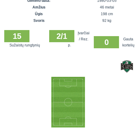
Gimimo data:
1980-03-05
7x7 vasaros
Euro2016
VRFS Futsal
Amžius
46 metai
lyga
Vilnius
Cup
Ūgis
198 cm
Lyga 8x8
Aukštaitijos
Svoris
92 kg
Įmonių lyga
senjorų
Įvarčiai
SFL rudens
15
2/1
čempionatas
/ Rez.
Gauta
0
taurė
Sužaistų rungtynių
p.
kortelių
Snaigės taurė