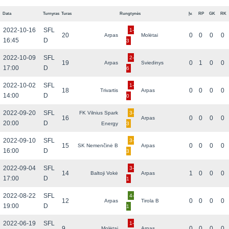
Data
Turnyras
Turas
Rungtynės
Įv.
RP
GK
RK
2022-10-16
SFL
1-
20
0
0
0
0
Arpas
Molėtai
16:45
D
3
2022-10-09
SFL
2-
19
0
1
0
0
Arpas
Sviedinys
17:00
D
6
2022-10-02
SFL
1-
18
0
0
0
0
Trivartis
Arpas
14:00
D
0
2022-09-20
SFL
FK Vilnius Spark
3-
16
0
0
0
0
Arpas
20:00
D
Energy
3
2022-09-10
SFL
3-
15
0
0
0
0
SK Nemenčinė B
Arpas
16:00
D
3
2022-09-04
SFL
3-
14
1
0
0
0
Baltoji Vokė
Arpas
17:00
D
1
2022-08-22
SFL
4-
12
0
0
0
0
Arpas
Tirola B
19:00
D
1
2022-06-19
SFL
1-
9
0
0
0
0
Molėtai
Arpas