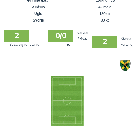
Gimimo data:
1984-04-25
7x7 vasaros
Euro2016
VRFS Futsal
Amžius
42 metai
lyga
Vilnius
Cup
Ūgis
180 cm
Lyga 8x8
Aukštaitijos
Svoris
80 kg
Įmonių lyga
senjorų
Įvarčiai
SFL rudens
2
0/0
čempionatas
/ Rez.
Gauta
2
taurė
Sužaistų rungtynių
p.
kortelių
Snaigės taurė