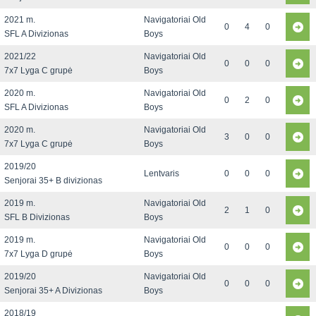
2021 m.
Navigatoriai Old
0
4
0
SFL A Divizionas
Boys
2021/22
Navigatoriai Old
0
0
0
7x7 Lyga C grupė
Boys
2020 m.
Navigatoriai Old
0
2
0
SFL A Divizionas
Boys
2020 m.
Navigatoriai Old
3
0
0
7x7 Lyga C grupė
Boys
2019/20
Lentvaris
0
0
0
Senjorai 35+ B divizionas
2019 m.
Navigatoriai Old
2
1
0
SFL B Divizionas
Boys
2019 m.
Navigatoriai Old
0
0
0
7x7 Lyga D grupė
Boys
2019/20
Navigatoriai Old
0
0
0
Senjorai 35+ A Divizionas
Boys
2018/19