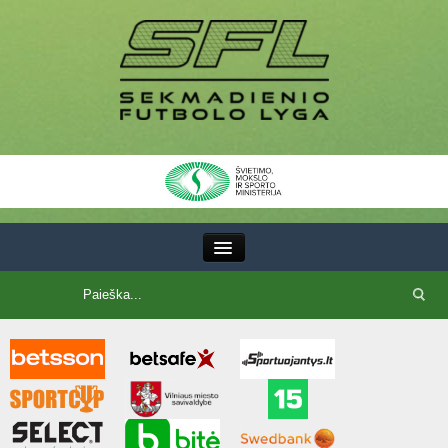
III Lyga
SFL Lyga
SFL taurė
7x7 CUP