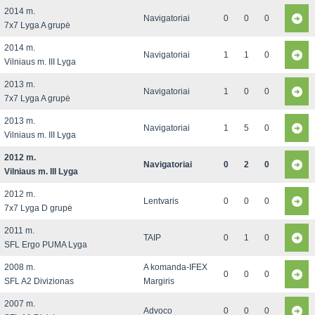
2014 m.
Navigatoriai
0
0
0
7x7 Lyga A grupė
2014 m.
Navigatoriai
1
1
0
Vilniaus m. III Lyga
2013 m.
Navigatoriai
1
0
0
7x7 Lyga A grupė
2013 m.
Navigatoriai
1
5
0
Vilniaus m. III Lyga
2012 m.
Navigatoriai
0
2
0
Vilniaus m. III Lyga
2012 m.
Lentvaris
0
0
0
7x7 Lyga D grupė
2011 m.
TAIP
0
1
0
SFL Ergo PUMA Lyga
2008 m.
A komanda-IFEX
0
0
0
SFL A2 Divizionas
Margiris
2007 m.
Advoco
0
0
0