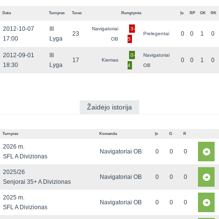
Data
Turnyras
Turas
Rungtynės
Įv.
RP
GK
RK
2012-10-07
III
Navigatoriai
3-
23
0
0
1
0
Prelegentai
17:00
Lyga
OB
5
2012-09-01
III
0-
Navigatoriai
17
0
0
1
0
Kiemas
18:30
Lyga
4
OB
Žaidėjo istorija
Turnyras
Komanda
Įv
G
R
2026 m.
Navigatoriai OB
0
0
0
SFL A Divizionas
2025/26
Navigatoriai OB
0
0
0
Senjorai 35+ A Divizionas
2025 m.
Navigatoriai OB
0
0
0
SFL A Divizionas