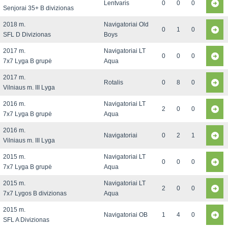
Lentvaris
0
0
0
Senjorai 35+ B divizionas
2018 m.
Navigatoriai Old
0
1
0
SFL D Divizionas
Boys
2017 m.
Navigatoriai LT
0
0
0
7x7 Lyga B grupė
Aqua
2017 m.
Rotalis
0
8
0
Vilniaus m. III Lyga
2016 m.
Navigatoriai LT
2
0
0
7x7 Lyga B grupė
Aqua
2016 m.
Navigatoriai
0
2
1
Vilniaus m. III Lyga
2015 m.
Navigatoriai LT
0
0
0
7x7 Lyga B grupė
Aqua
2015 m.
Navigatoriai LT
2
0
0
7x7 Lygos B divizionas
Aqua
2015 m.
Navigatoriai OB
1
4
0
SFL A Divizionas