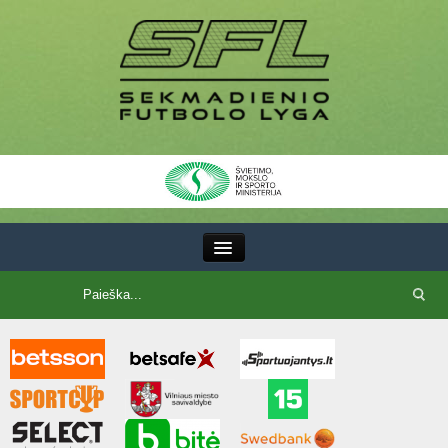
III Lyga
SFL Lyga
SFL taurė
7x7 CUP