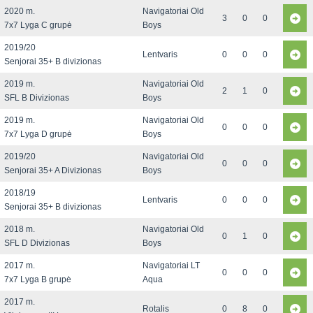
2020 m.
Navigatoriai Old
3
0
0
7x7 Lyga C grupė
Boys
2019/20
Lentvaris
0
0
0
Senjorai 35+ B divizionas
2019 m.
Navigatoriai Old
2
1
0
SFL B Divizionas
Boys
2019 m.
Navigatoriai Old
0
0
0
7x7 Lyga D grupė
Boys
2019/20
Navigatoriai Old
0
0
0
Senjorai 35+ A Divizionas
Boys
2018/19
Lentvaris
0
0
0
Senjorai 35+ B divizionas
2018 m.
Navigatoriai Old
0
1
0
SFL D Divizionas
Boys
2017 m.
Navigatoriai LT
0
0
0
7x7 Lyga B grupė
Aqua
2017 m.
Rotalis
0
8
0