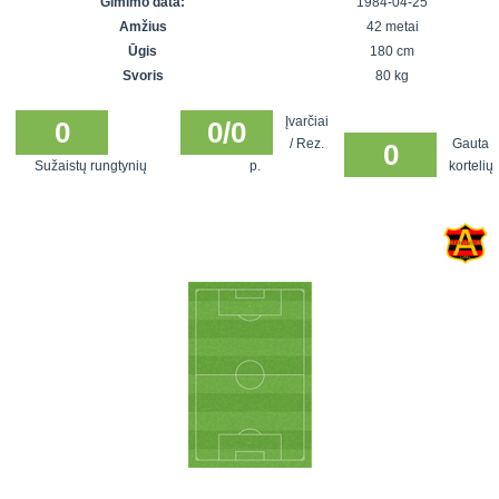
Gimimo data:
1984-04-25
7x7 vasaros
Euro2016
VRFS Futsal
Amžius
42 metai
lyga
Vilnius
Cup
Ūgis
180 cm
Lyga 8x8
Aukštaitijos
Svoris
80 kg
Įmonių lyga
senjorų
Įvarčiai
SFL rudens
0
0/0
čempionatas
/ Rez.
Gauta
0
taurė
Sužaistų rungtynių
p.
kortelių
Snaigės taurė