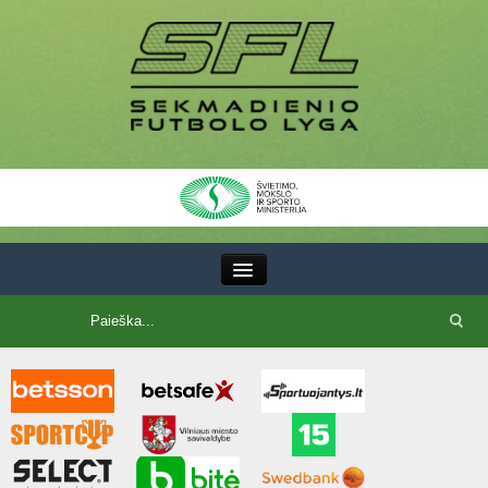
III Lyga
SFL Lyga
SFL taurė
7x7 CUP