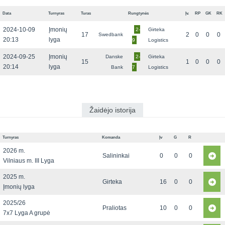
Data
Turnyras
Turas
Rungtynės
Įv.
RP
GK
RK
2024-10-09
Įmonių
2-
Girteka
17
2
0
0
0
Swedbank
20:13
lyga
9
Logistics
2024-09-25
Įmonių
Danske
2-
Girteka
15
1
0
0
0
20:14
lyga
Bank
7
Logistics
Žaidėjo istorija
Turnyras
Komanda
Įv
G
R
2026 m.
Salininkai
0
0
0
Vilniaus m. III Lyga
2025 m.
Girteka
16
0
0
Įmonių lyga
2025/26
Praliotas
10
0
0
7x7 Lyga A grupė