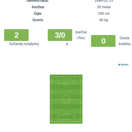
Gimimo data:
1996-01-15
7x7 vasaros
Euro2016
VRFS Futsal
Amžius
30 metai
lyga
Vilnius
Cup
Ūgis
190 cm
Lyga 8x8
Aukštaitijos
Svoris
90 kg
Įmonių lyga
senjorų
Įvarčiai
SFL rudens
2
3/0
čempionatas
/ Rez.
Gauta
0
taurė
Sužaistų rungtynių
p.
kortelių
Snaigės taurė