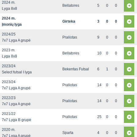
2024 m.
Bellatores
5
0
0
Lyga 8x8
2024 m.
Girteka
3
0
0
Įmonių lyga
2024/25
Praliotas
9
0
0
7x7 Lyga A grupė
2023 m.
Bellatores
10
0
0
Lyga 8x8
2023/24
Bekentas Futsal
6
1
0
Select futsal I lyga
2023/24
Praliotas
14
0
0
7x7 Lyga A grupė
2022/23
Praliotas
14
0
0
7x7 Lyga A grupė
2021/22
Praliotas
25
0
0
7x7 Lyga B grupė
2020 m.
Sparta
4
0
0
7x7 Lyga A grupė