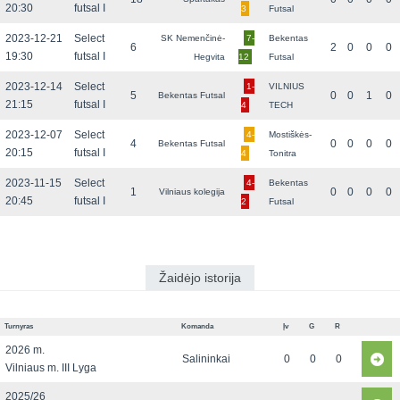
20:30
futsal I
3
Futsal
2023-12-21
Select
SK Nemenčinė-
7-
Bekentas
6
2
0
0
0
19:30
futsal I
Hegvita
12
Futsal
2023-12-14
Select
1-
VILNIUS
5
0
0
1
0
Bekentas Futsal
21:15
futsal I
4
TECH
2023-12-07
Select
4-
Mostiškės-
4
0
0
0
0
Bekentas Futsal
20:15
futsal I
4
Tonitra
2023-11-15
Select
4-
Bekentas
1
0
0
0
0
Vilniaus kolegija
20:45
futsal I
2
Futsal
Žaidėjo istorija
Turnyras
Komanda
Įv
G
R
2026 m.
Salininkai
0
0
0
Vilniaus m. III Lyga
2025/26