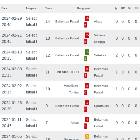
Data
Turnyras
Turas
Rungtynės
Įv.
RP
GK
RK
2024-02-29
Select
4-
14
0
0
0
0
Bekentas Futsal
Aktas
20:45
futsal I
6
2024-02-21
Select
2-
Vilniaus
13
0
0
0
0
Bekentas Futsal
20:45
futsal I
5
kolegija
2024-02-13
Select
7-
12
2
0
0
0
Bekentas Futsal
Setaltas
20:15
futsal I
5
2024-02-08
Select
8-
Bekentas
11
1
0
0
0
VILNIUS TECH
21:15
futsal I
4
Futsal
2024-02-02
Select
Mostiškės-
8-
Bekentas
10
1
0
0
0
20:15
futsal I
Tonitra
6
Futsal
2024-01-26
Select
1-
9
0
0
0
0
Bekentas Futsal
Spartakas
20:30
futsal I
6
2024-01-11
Select
4-
Bekentas
7
0
0
0
0
Aktas
20:45
futsal I
2
Futsal
2024-01-05
Select
3-
Bekentas
18
0
0
0
0
Spartakas