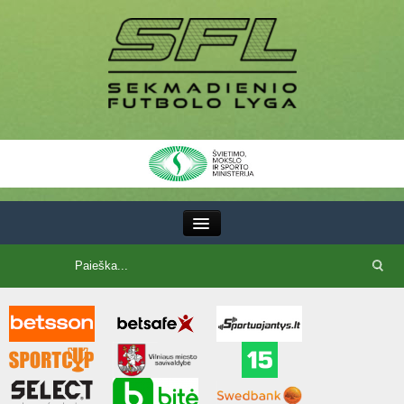
III Lyga
SFL Lyga
SFL taurė
7x7 CUP