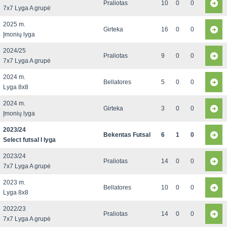
Praliotas
10
0
0
7x7 Lyga A grupė
2025 m.
Girteka
16
0
0
Įmonių lyga
2024/25
Praliotas
9
0
0
7x7 Lyga A grupė
2024 m.
Bellatores
5
0
0
Lyga 8x8
2024 m.
Girteka
3
0
0
Įmonių lyga
2023/24
Bekentas Futsal
6
1
0
Select futsal I lyga
2023/24
Praliotas
14
0
0
7x7 Lyga A grupė
2023 m.
Bellatores
10
0
0
Lyga 8x8
2022/23
Praliotas
14
0
0
7x7 Lyga A grupė