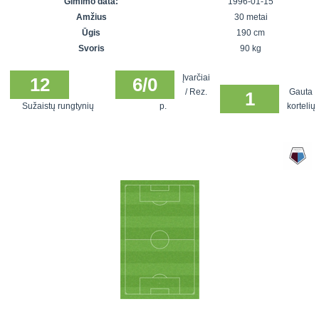
Gimimo data:
1996-01-15
7x7 vasaros
Euro2016
VRFS Futsal
Amžius
30 metai
lyga
Vilnius
Cup
Ūgis
190 cm
Lyga 8x8
Aukštaitijos
Svoris
90 kg
Įmonių lyga
senjorų
Įvarčiai
SFL rudens
12
6/0
čempionatas
/ Rez.
Gauta
1
taurė
Sužaistų rungtynių
p.
kortelių
Snaigės taurė