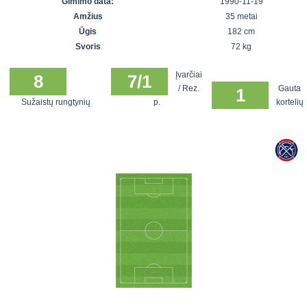
Gimimo data:
1990-11-19
7x7 vasaros
Euro2016
VRFS Futsal
Amžius
35 metai
lyga
Vilnius
Cup
Ūgis
182 cm
Lyga 8x8
Aukštaitijos
Svoris
72 kg
Įmonių lyga
senjorų
Įvarčiai
SFL rudens
8
7/1
čempionatas
/ Rez.
Gauta
1
taurė
Sužaistų rungtynių
p.
kortelių
Snaigės taurė