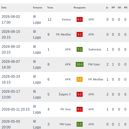
Data
Turnyras
Turas
Rungtynės
Įv.
RP
GK
RK
2026-08-02
III
12
0
0
0
0
Ketera
6-1
AFK
17:00
Lyga
2026-06-15
III
9
0
0
0
0
FK Medžiai
3-1
AFK
20:15
Lyga
2026-06-10
III
1
1
0
0
0
AFK
7-1
Salininkai
20:15
Lyga
2026-06-07
III
8
2
1
0
0
AFK
10-0
FM Vytis
18:30
Lyga
2026-05-24
III
6
1
0
0
0
AFK
2-2
FK Medžiai
16:15
Lyga
2026-05-17
III
5
2
0
0
0
Žalgiris C
3-2
AFK
13:00
Lyga
III
2026-05-11 20:15
4
1
0
0
0
FK Tera
6-1
AFK
Lyga
2026-05-05
III
3
0
0
1
0
FM Vytis
1-2
AFK
20:00
Lyga