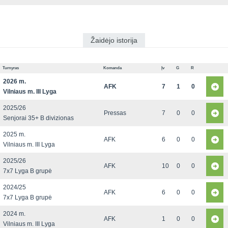
Žaidėjo istorija
Turnyras
Komanda
Įv
G
R
2026 m.
AFK
7
1
0
Vilniaus m. III Lyga
2025/26
Pressas
7
0
0
Senjorai 35+ B divizionas
2025 m.
AFK
6
0
0
Vilniaus m. III Lyga
2025/26
AFK
10
0
0
7x7 Lyga B grupė
2024/25
AFK
6
0
0
7x7 Lyga B grupė
2024 m.
AFK
1
0
0
Vilniaus m. III Lyga