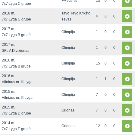
FM Ateitis
23
0
0
7x7 Lyga C grupė
2018 m.
Tavo Tėvo Krikšto
4
0
0
7x7 Lyga C grupė
Tėvas
2017 m.
Olimpija
1
0
0
7x7 Lyga B grupė
2017 m.
Olimpija
1
0
0
SFL A Divizionas
2016 m.
Olimpija
15
0
0
7x7 Lyga B grupė
2016 m.
Olimpija
1
1
0
Vilniaus m. III Lyga
2015 m.
Olimpija
7
0
0
Vilniaus m. III Lyga
2015 m.
Orionas
7
0
0
7x7 Lyga D grupė
2014 m.
Orionas
12
0
0
7x7 Lyga E grupė