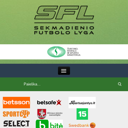
III Lyga
SFL Lyga
SFL taurė
7x7 CUP