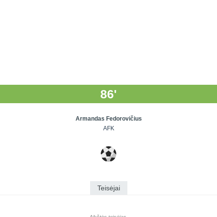
86'
Armandas Fedorovičius
AFK
Teisėjai