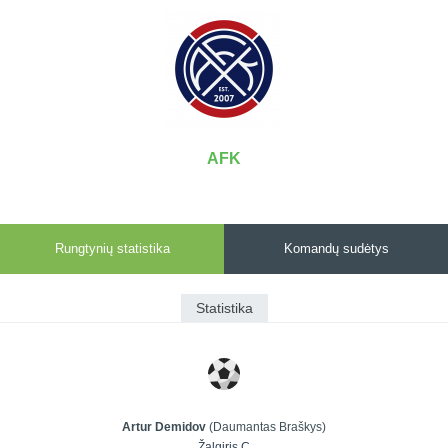
7x7 vasaros
Euro2016
VRFS Futsal
lyga
Vilnius
Cup
Lyga 8x8
Aukštaitijos
Įmonių lyga
senjorų
SFL rudens
čempionatas
taurė
AFK
Snaigės taurė
Rungtynių statistika
Komandų sudėtys
Statistika
Artur Demidov
(Daumantas Braškys)
Žalgiris C