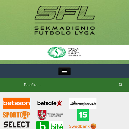
III Lyga
SFL Lyga
SFL taurė
7x7 CUP