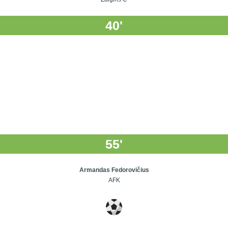
40'
55'
Armandas Fedorovičius
AFK