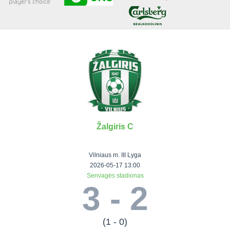
Senjorai 35+
Įmonių lyga
VRFS Futsal
Visi turnyrai
Žalgiris C
Lauko
Vaikų ir
Senjorų ir
Vilniaus
futbolas
moterų
salės
futbolas
Vilniaus m. III Lyga
futbolas
futbolas
II Lyga
Vilnius World
2026-05-17 13:00
Senvagės stadionas
III Lyga
Cup
Vaikų lyga
Senjorai 35+
3 - 2
SFL Lyga
Mini futbolo
Senjorai 45+
Moterų lyga
SFL taurė
lyga‎
Futsal 45+
VRFS Taurė
Vasaros futbolo
VRFS Futsal
(1 - 0)
7x7 CUP
lyga
Select II