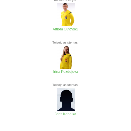
Aikštės teisėjas
Artiom Gutovskij
Teisėjo asistentas
Irina Pozdejeva
Teisėjo asistentas
Joris Kabelka