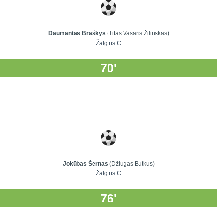
Daumantas Braškys
(Titas Vasaris Žilinskas)
Žalgiris C
70'
Jokūbas Šernas
(Džiugas Butkus)
Žalgiris C
76'