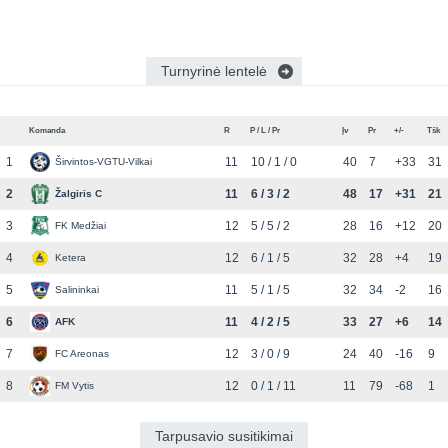
Turnyrinė lentelė
Komanda
R
P / L / Pr
Įv
Pr
+/-
Tšk
1
11
10 / 1 / 0
40
7
+33
31
Širvintos-VGTU-Vilkai
2
11
6 / 3 / 2
48
17
+31
21
Žalgiris C
3
12
5 / 5 / 2
28
16
+12
20
FK Medžiai
4
12
6 / 1 / 5
32
28
+4
19
Ketera
5
11
5 / 1 / 5
32
34
-2
16
Salininkai
6
11
4 / 2 / 5
33
27
+6
14
AFK
7
12
3 / 0 / 9
24
40
-16
9
FC Areonas
8
12
0 / 1 / 11
11
79
-68
1
FM Vytis
Tarpusavio susitikimai