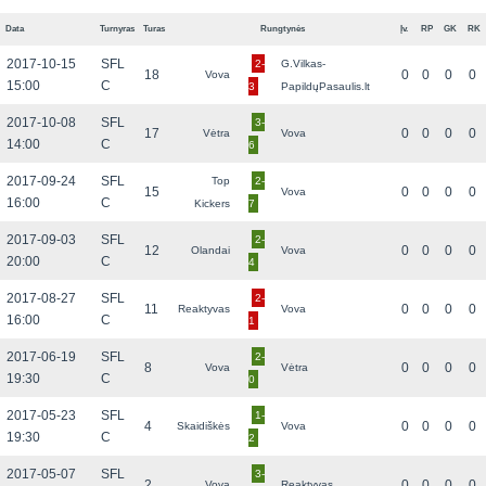
Data
Turnyras
Turas
Rungtynės
Įv.
RP
GK
RK
2017-10-15
SFL
2-
G.Vilkas-
18
0
0
0
0
Vova
15:00
C
3
PapildųPasaulis.lt
2017-10-08
SFL
3-
17
0
0
0
0
Vėtra
Vova
14:00
C
6
2017-09-24
SFL
Top
2-
15
0
0
0
0
Vova
16:00
C
Kickers
7
2017-09-03
SFL
2-
12
0
0
0
0
Olandai
Vova
20:00
C
4
2017-08-27
SFL
2-
11
0
0
0
0
Reaktyvas
Vova
16:00
C
1
2017-06-19
SFL
2-
8
0
0
0
0
Vova
Vėtra
19:30
C
0
2017-05-23
SFL
1-
4
0
0
0
0
Skaidiškės
Vova
19:30
C
2
2017-05-07
SFL
3-
2
0
0
0
0
Vova
Reaktyvas