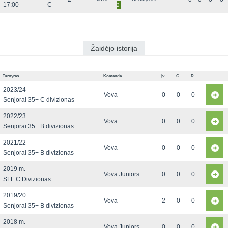
17:00
C
2
Žaidėjo istorija
Turnyras
Komanda
Įv
G
R
2023/24
Vova
0
0
0
Senjorai 35+ C divizionas
2022/23
Vova
0
0
0
Senjorai 35+ B divizionas
2021/22
Vova
0
0
0
Senjorai 35+ B divizionas
2019 m.
Vova Juniors
0
0
0
SFL C Divizionas
2019/20
Vova
2
0
0
Senjorai 35+ B divizionas
2018 m.
Vova Juniors
0
0
0