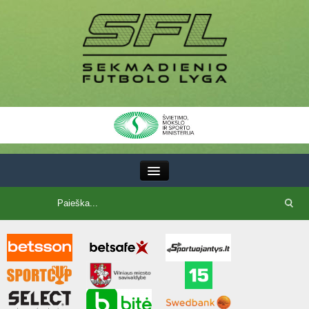
III Lyga
SFL Lyga
SFL taurė
7x7 CUP