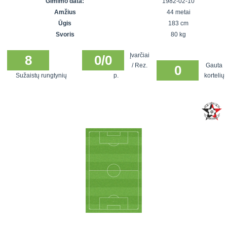
Gimimo data:
1982-02-10
7x7 vasaros
Euro2016
VRFS Futsal
Amžius
44 metai
lyga
Vilnius
Cup
Ūgis
183 cm
Lyga 8x8
Aukštaitijos
Svoris
80 kg
Įmonių lyga
senjorų
Įvarčiai
SFL rudens
8
0/0
čempionatas
/ Rez.
Gauta
0
taurė
Sužaistų rungtynių
p.
kortelių
Snaigės taurė