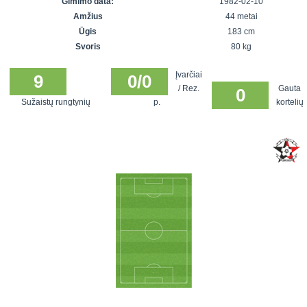
Gimimo data:
1982-02-10
7x7 vasaros
Euro2016
VRFS Futsal
Amžius
44 metai
lyga
Vilnius
Cup
Ūgis
183 cm
Lyga 8x8
Aukštaitijos
Svoris
80 kg
Įmonių lyga
senjorų
Įvarčiai
SFL rudens
9
0/0
čempionatas
/ Rez.
Gauta
0
taurė
Sužaistų rungtynių
p.
kortelių
Snaigės taurė