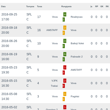
Data
Turnyras
Turas
Rungtynės
Įv.
RP
GK
RK
2016-09-25
SFL
4-
17
0
0
0
0
Vova
Reaktyvas
17:00
C
2
2016-09-18
SFL
2-
16
0
0
0
0
AMSTAFF
Vova
20:00
C
2
2016-06-26
SFL
3-
10
0
0
0
0
Vova
Baltoji Vokė
20:00
C
0
2016-06-19
SFL
6-
9
0
0
0
0
Vova
Pabradė 2
16:00
C
1
2016-05-23
SFL
1-
5
0
0
0
0
Vova
AMSTAFF
19:30
C
3
2016-05-15
SFL
VJFK
2-
4
0
0
0
0
Vova
16:30
C
Trakai
0
2016-05-08
SFL
1-
3
0
0
0
0
Vova
Pagiriai
14:30
C
1
2016-05-02
SFL
1-
2
0
0
0
0
Granitas 2
Vova