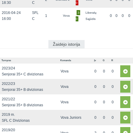
18:30
C
0
2016-04-24
SFL
3-
Liberalų
1
0
0
0
0
Vova
16:00
C
0
Sąjūdis
Žaidėjo istorija
Turnyras
Komanda
Įv
G
R
2023/24
Vova
0
0
0
Senjorai 35+ C divizionas
2022/23
Vova
0
0
0
Senjorai 35+ B divizionas
2021/22
Vova
0
0
0
Senjorai 35+ B divizionas
2019 m.
Vova Juniors
0
0
0
SFL C Divizionas
2019/20