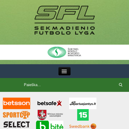
III Lyga
SFL Lyga
SFL taurė
7x7 CUP