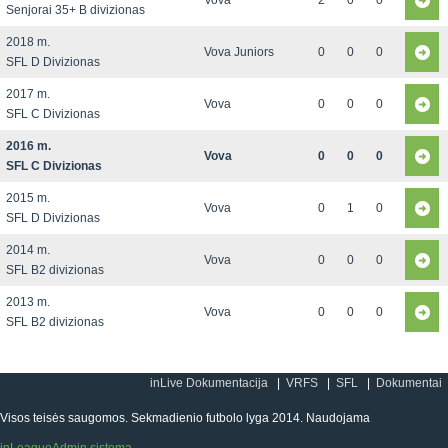
Vova
2
0
0
Senjorai 35+ B divizionas
2018 m.
Vova Juniors
0
0
0
SFL D Divizionas
2017 m.
Vova
0
0
0
SFL C Divizionas
2016 m.
Vova
0
0
0
SFL C Divizionas
2015 m.
Vova
0
1
0
SFL D Divizionas
2014 m.
Vova
0
0
0
SFL B2 divizionas
2013 m.
Vova
0
0
0
SFL B2 divizionas
inLive Dokumentacija
VRFS
SFL
Dokumentai
Visos teisės saugomos. Sekmadienio futbolo lyga 2014. Naudojama