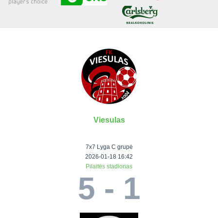
Senjorai 35+
Įmonių lyga
VRFS Futsal
Visi turnyrai
Viesulas
Lauko
Vaikų ir
Senjorų ir
Vilniaus
futbolas
moterų
salės
futbolas
7x7 Lyga C grupė
futbolas
futbolas
II Lyga
Vilnius World
2026-01-18 16:42
Pilaitės stadionas
III Lyga
Cup
Vaikų lyga
Senjorai 35+
5 - 1
SFL Lyga
Mini futbolo
Senjorai 45+
Moterų lyga
SFL taurė
lyga‎
Futsal 45+
VRFS Taurė
Vasaros futbolo
VRFS Futsal
7x7 CUP
lyga
Select II