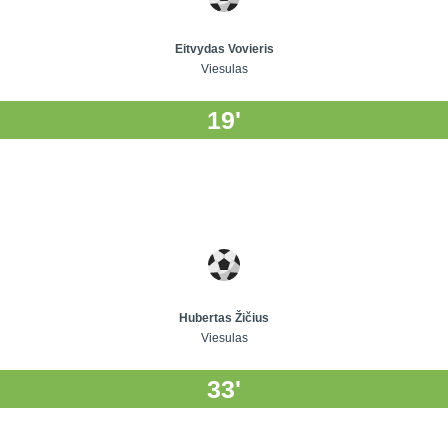
Eitvydas Vovieris
Viesulas
19'
Hubertas Žičius
Viesulas
33'