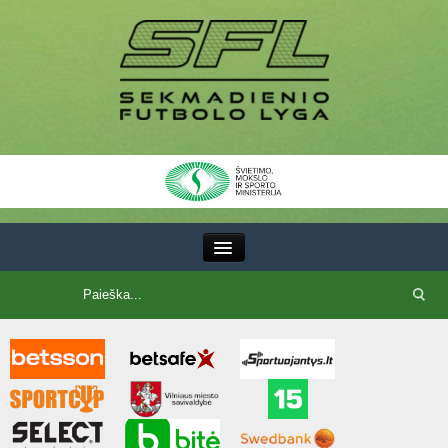
III Lyga
SFL Lyga
SFL taurė
7x7 CUP