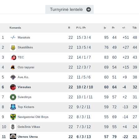
Turnyrinė lentelė
Komanda
R
P / L / Pr
Įv
Pr
+/-
Tšk
1
22
15 / 3 / 4
95
44
+51
48
Maraksis
2
22
13 / 5 / 4
76
49
+27
44
Skaidiškės
3
22
14 / 1 / 7
83
60
+23
43
TEC
4
22
12 / 3 / 7
69
54
+15
39
Ozo tapyrai
5
22
11 / 5 / 6
60
51
+9
38
Ave.Ko.
6
22
10 / 2 / 10
60
64
-4
32
Viesulas
7
22
10 / 1 / 11
59
57
+2
31
Sviedinys
8
22
9 / 2 / 11
59
72
-13
29
Top Kickers
9
22
8 / 3 / 11
55
69
-14
27
Navigatoriai Old Boys
10
22
7 / 3 / 12
59
55
+4
24
Geležinis Vilkas
11
22
6 / 3 / 13
57
79
-22
21
Utenos Utena