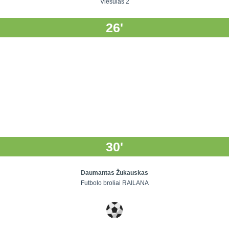
Viesulas 2
26'
30'
Daumantas Žukauskas
Futbolo broliai RAILANA