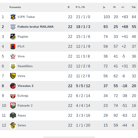
Komanda
R
P / L / Pr
Įv
Pr
+/-
Tšk
1
22
21 / 1 / 0
103
20
+83
64
VJFK Trakai
2
22
18 / 1 / 3
93
25
+68
55
Futbolo broliai RAILANA
3
22
15 / 1 / 6
74
33
+41
46
Pagiriai
4
22
12 / 1 / 9
59
57
+2
37
PILK
5
22
11 / 3 / 8
36
41
-5
36
Vova
6
22
12 / 2 / 8
72
41
+31
35
Skaidiškės
7
22
11 / 2 / 9
56
62
-6
32
Vėtra
8
22
5 / 5 / 12
37
55
-18
20
Viesulas 2
9
22
6 / 2 / 14
34
72
-38
20
Euforija
10
22
4 / 4 / 14
23
74
-51
16
Pabradė 2
11
22
3 / 3 / 16
29
92
-63
12
Arpas
12
22
1 / 1 / 20
15
59
-44
4
Setas