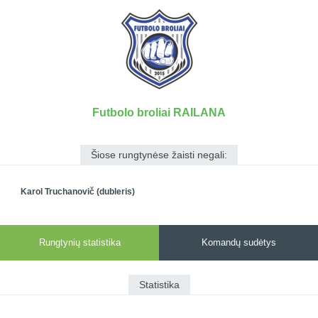
7x7 vasaros
Euro2016
VRFS Futsal
lyga
Vilnius
Cup
Lyga 8x8
Aukštaitijos
Įmonių lyga
senjorų
SFL rudens
čempionatas
taurė
Futbolo broliai RAILANA
Snaigės taurė
Šiose rungtynėse žaisti negali:
Karol Truchanovič (dubleris)
Rungtynių statistika
Komandų sudėtys
Statistika