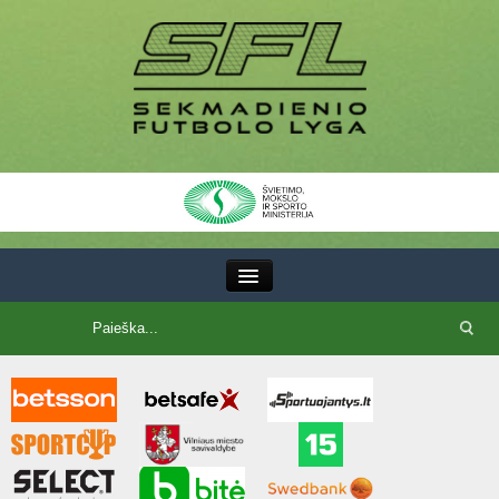
III Lyga
SFL Lyga
SFL taurė
7x7 CUP