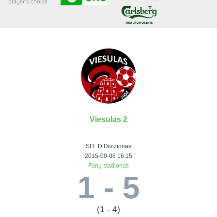
Senjorai 35+
Įmonių lyga
VRFS Futsal
Visi turnyrai
Viesulas 2
Lauko
Vaikų ir
Senjorų ir
Vilniaus
futbolas
moterų
salės
futbolas
SFL D Divizionas
futbolas
futbolas
II Lyga
Vilnius World
2015-09-06 16:15
Fanų stadionas
III Lyga
Cup
Vaikų lyga
Senjorai 35+
1 - 5
SFL Lyga
Mini futbolo
Senjorai 45+
Moterų lyga
SFL taurė
lyga‎
Futsal 45+
VRFS Taurė
Vasaros futbolo
VRFS Futsal
(1 - 4)
7x7 CUP
lyga
Select II