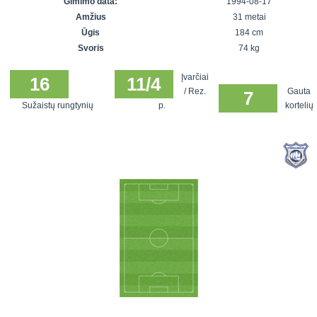
Gimimo data:
1994-08-17
7x7 vasaros
Euro2016
VRFS Futsal
Amžius
31 metai
lyga
Vilnius
Cup
Ūgis
184 cm
Lyga 8x8
Aukštaitijos
Svoris
74 kg
Įmonių lyga
senjorų
Įvarčiai
SFL rudens
16
11/4
čempionatas
/ Rez.
Gauta
7
taurė
Sužaistų rungtynių
p.
kortelių
Snaigės taurė