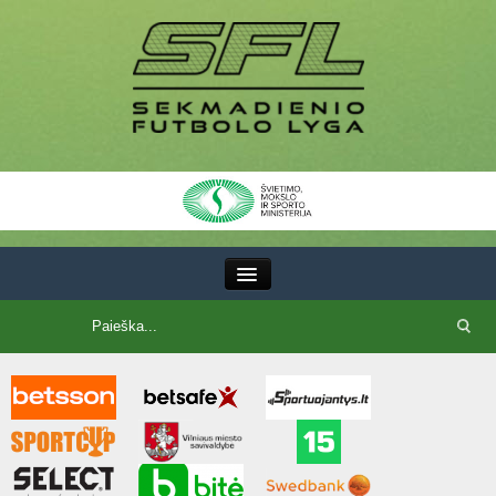
III Lyga
SFL Lyga
SFL taurė
7x7 CUP