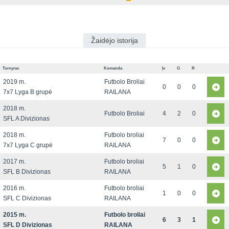
Žaidėjo istorija
Turnyras
Komanda
Įv
G
R
2019 m.
Futbolo Broliai
0
0
0
7x7 Lyga B grupė
RAILANA
2018 m.
Futbolo Broliai
4
2
0
SFL A Divizionas
2018 m.
Futbolo broliai
7
0
0
7x7 Lyga C grupė
RAILANA
2017 m.
Futbolo broliai
5
1
0
SFL B Divizionas
RAILANA
2016 m.
Futbolo broliai
1
0
0
SFL C Divizionas
RAILANA
2015 m.
Futbolo broliai
6
3
1
SFL D Divizionas
RAILANA