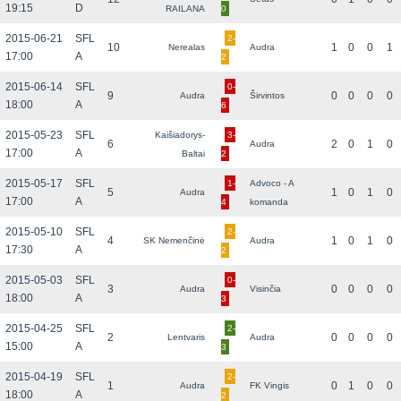
19:15
D
RAILANA
0
2015-06-21
SFL
2-
10
1
0
0
1
Nerealas
Audra
17:00
A
2
2015-06-14
SFL
0-
9
0
0
0
0
Audra
Širvintos
18:00
A
6
2015-05-23
SFL
Kaišiadorys-
3-
6
2
0
1
0
Audra
17:00
A
Baltai
2
2015-05-17
SFL
1-
Advoco - A
5
1
0
1
0
Audra
17:00
A
4
komanda
2015-05-10
SFL
2-
4
1
0
1
0
SK Nemenčinė
Audra
17:30
A
2
2015-05-03
SFL
0-
3
0
0
0
0
Audra
Visinčia
18:00
A
3
2015-04-25
SFL
2-
2
0
0
0
0
Lentvaris
Audra
15:00
A
3
2015-04-19
SFL
2-
1
0
1
0
0
Audra
FK Vingis
18:00
A
2