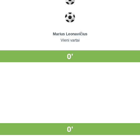
Marius Leonavičius
Vieni vartai
0'
0'