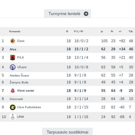
Turnyrinė lentelė
Komanda
R
P / L / Pr
Įv
Pr
+/-
Tšk
1
18
16 / 0 / 2
105
23
+82
48
Ozas
2
18
15 / 1 / 2
62
28
+34
46
Alsa
3
18
13 / 1 / 4
56
35
+21
40
PILK
4
18
10 / 0 / 8
63
58
+5
30
Užupis
5
18
9 / 1 / 8
62
55
+7
28
Ateities Švara
6
18
9 / 1 / 8
49
45
+4
28
Žvėryno Bulls
7
18
8 / 1 / 9
55
64
-9
25
Vieni vartai
8
18
3 / 1 / 14
28
64
-36
10
Griunvald
9
18
2 / 1 / 15
22
62
-40
7
Citus Futboliukas
10
18
1 / 1 / 16
24
92
-68
4
URM
Tarpusavio susitikimai