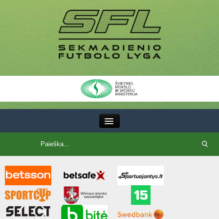
III Lyga
SFL Lyga
SFL taurė
7x7 CUP