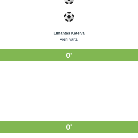
Eimantas Kateiva
Vieni vartai
0'
0'