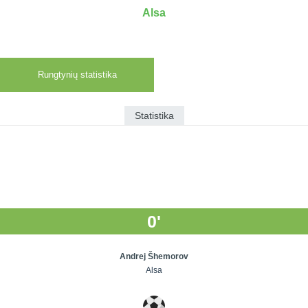
7x7 vasaros
Euro2016
VRFS Futsal
Alsa
lyga
Vilnius
Cup
Lyga 8x8
Aukštaitijos
Įmonių lyga
senjorų
Rungtynių statistika
SFL rudens
čempionatas
taurė
Snaigės taurė
Statistika
0'
Andrej Šhemorov
Alsa