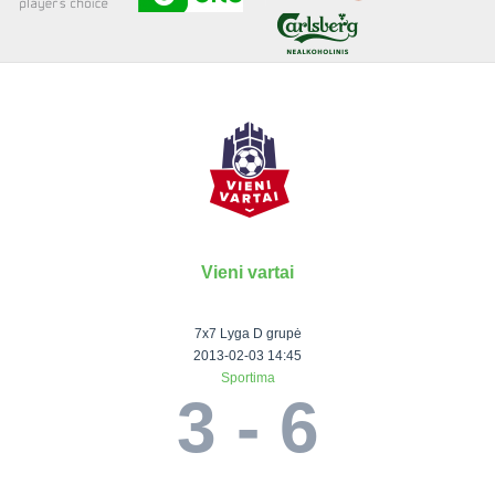
Senjorai 35+
Įmonių lyga
VRFS Futsal
Visi turnyrai
Vieni vartai
Lauko
Vaikų ir
Senjorų ir
Vilniaus
futbolas
moterų
salės
futbolas
7x7 Lyga D grupė
futbolas
futbolas
II Lyga
Vilnius World
2013-02-03 14:45
Sportima
III Lyga
Cup
Vaikų lyga
Senjorai 35+
3 - 6
SFL Lyga
Mini futbolo
Senjorai 45+
Moterų lyga
SFL taurė
lyga‎
Futsal 45+
VRFS Taurė
Vasaros futbolo
VRFS Futsal
7x7 CUP
lyga
Select II