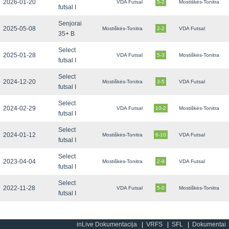
2026-01-20
VDA Futsal
5-2
Mostiškės-Tonitra
futsal I
Senjorai
2025-05-08
Mostiškės-Tonitra
2-2
VDA Futsal
35+ B
Select
2025-01-28
VDA Futsal
5-3
Mostiškės-Tonitra
futsal I
Select
2024-12-20
Mostiškės-Tonitra
3-5
VDA Futsal
futsal I
Select
2024-02-29
VDA Futsal
10-2
Mostiškės-Tonitra
futsal I
Select
2024-01-12
Mostiškės-Tonitra
6-10
VDA Futsal
futsal I
Select
2023-04-04
Mostiškės-Tonitra
2-9
VDA Futsal
futsal I
Select
2022-11-28
VDA Futsal
5-0
Mostiškės-Tonitra
futsal I
inLive Dokumentacija
VRFS
SFL
Dokumentai