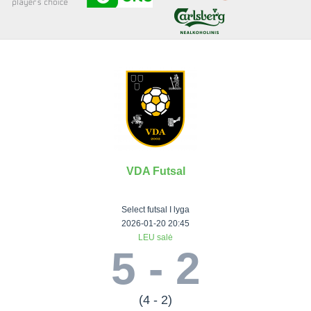
Senjorai 35+
Įmonių lyga
VRFS Futsal
Visi turnyrai
VDA Futsal
Lauko
Vaikų ir
Senjorų ir
Vilniaus
futbolas
moterų
salės
futbolas
Select futsal I lyga
futbolas
futbolas
II Lyga
Vilnius World
2026-01-20 20:45
LEU salė
III Lyga
Cup
Vaikų lyga
Senjorai 35+
5 - 2
SFL Lyga
Mini futbolo
Senjorai 45+
Moterų lyga
SFL taurė
lyga‎
Futsal 45+
VRFS Taurė
Vasaros futbolo
VRFS Futsal
(4 - 2)
7x7 CUP
lyga
Select II