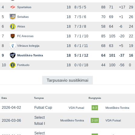
4
18
8 / 5 / 5
88
71
+17
29
Spartakas
5
18
7 / 5 / 6
70
69
+1
26
Setaltas
6
18
7 / 3 / 8
58
64
-6
24
Aktas
7
18
7 / 1 / 10
85
105
-20
22
FC Areonas
8
18
6 / 1 / 11
68
63
+5
19
Vilniaus kolegija
9
18
5 / 1 / 12
64
101
-37
16
Mostiškės-Tonitra
10
18
0 / 0 / 18
44
100
-56
0
Fortitudo
Tarpusavio susitikimai
Data
Turnyras
Rungtynės
2026-04-02
Futsal Cup
VDA Futsal
8-3
Mostiškės-Tonitra
Select
2026-03-06
Mostiškės-Tonitra
2-10
VDA Futsal
futsal I
Select