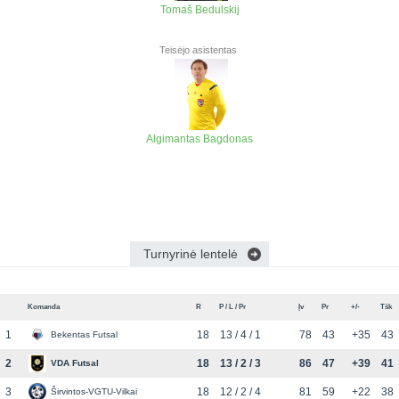
Tomaš Bedulskij
Teisėjo asistentas
Algimantas Bagdonas
Turnyrinė lentelė
Komanda
R
P / L / Pr
Įv
Pr
+/-
Tšk
1
18
13 / 4 / 1
78
43
+35
43
Bekentas Futsal
2
18
13 / 2 / 3
86
47
+39
41
VDA Futsal
3
18
12 / 2 / 4
81
59
+22
38
Širvintos-VGTU-Vilkai