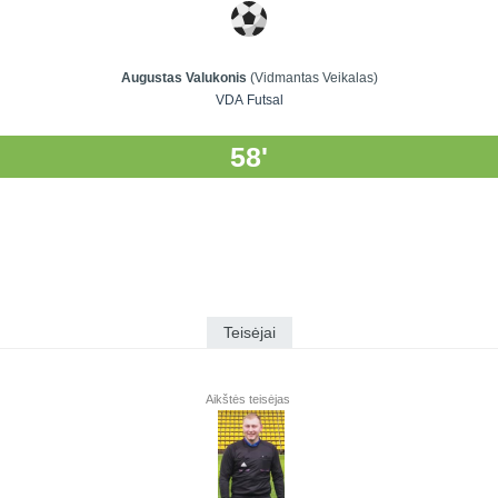
Augustas Valukonis
(Vidmantas Veikalas)
VDA Futsal
58'
Teisėjai
Aikštės teisėjas