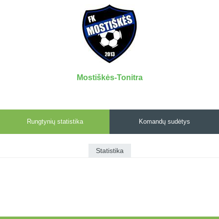
7x7 vasaros
Euro2016
VRFS Futsal
lyga
Vilnius
Cup
Lyga 8x8
Aukštaitijos
Įmonių lyga
senjorų
SFL rudens
čempionatas
taurė
Mostiškės-Tonitra
Snaigės taurė
Rungtynių statistika
Komandų sudėtys
Statistika