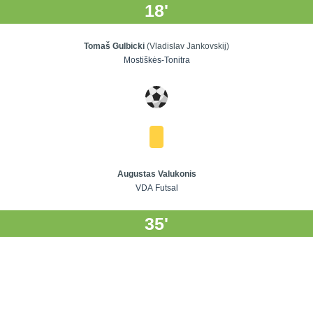
18'
Tomaš Gulbicki
(Vladislav Jankovskij)
Mostiškės-Tonitra
Augustas Valukonis
VDA Futsal
35'