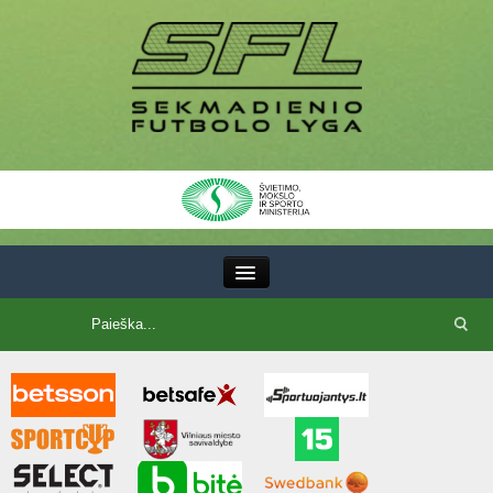
III Lyga
SFL Lyga
SFL taurė
7x7 CUP