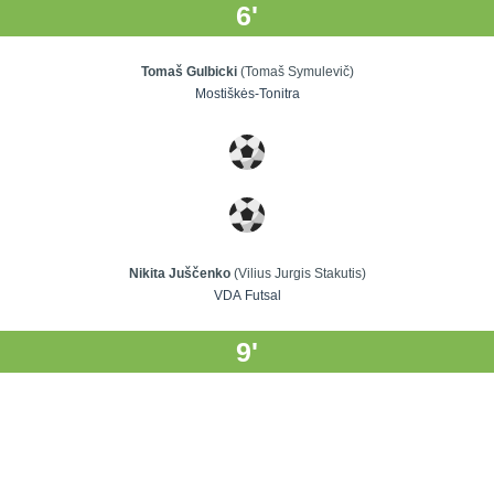
6'
Tomaš Gulbicki
(Tomaš Symulevič)
Mostiškės-Tonitra
Nikita Juščenko
(Vilius Jurgis Stakutis)
VDA Futsal
9'