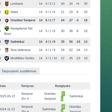
2
Lentvaris
14
9 / 3 / 2
40
34
+6
30
3
Aktas
14
6 / 2 / 6
21
29
-8
20
4
Granitas Senjorai
14
6 / 1 / 7
24
27
-3
19
Navigatoriai Old
5
14
5 / 1 / 8
30
38
-8
16
Boys
6
Salininkai
14
4 / 1 / 9
35
50
-15
13
7
Tera-Veteranai
14
4 / 1 / 9
28
62
-34
13
8
Mostiškės-Tonitra
14
3 / 1 / 10
22
45
-23
10
Tarpusavio susitikimai
Data
Turnyras
Rungtynės
Senjorai
Granitas
5-
2025-05-22
Salininkai
35+ A
Senjorai
1
Senjorai
0-
Granitas
2024-11-12
Salininkai
35+ A
2
Senjorai