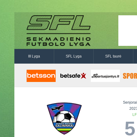
III Lyga
SFL Lyga
SFL taurė
Senjorai
2023
LF
5