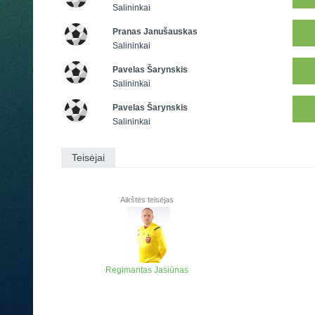
Salininkai
Pranas Janušauskas
Salininkai
Pavelas Šarynskis
Salininkai
Pavelas Šarynskis
Salininkai
Teisėjai
Aikštės teisėjas
Regimantas Jasiūnas