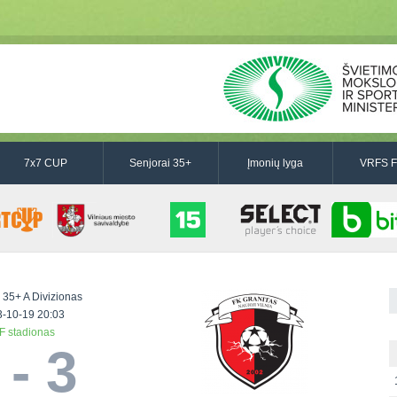
7x7 CUP
Senjorai 35+
Įmonių lyga
VRFS F
 35+ A Divizionas
-10-19 20:03
F stadionas
 - 3