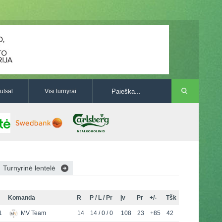
utsal
Visi turnyrai
Turnyrinė lentelė
Komanda
R
P / L / Pr
Įv
Pr
+/-
Tšk
1
MV Team
14
14 / 0 / 0
108
23
+85
42