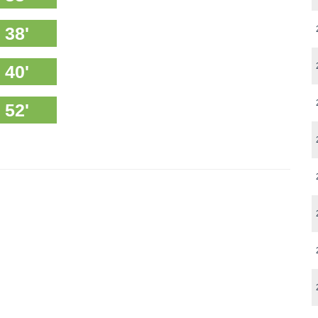
38'
40'
52'